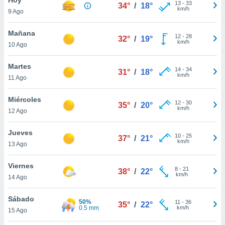
ublicidad y
13
-
33
34°
/
18°
km/h
9 Ago
do en
 mismo.
Mañana
12
-
28
32°
/
19°
sultar más
km/h
10 Ago
 en nuestra
 Cookies
y
Martes
14
-
34
ualquier
31°
/
18°
km/h
11 Ago
ento
 botón
Miércoles
12
-
30
35°
/
20°
ación de
km/h
12 Ago
kies
 disponible
Jueves
10
-
25
e nuestra
37°
/
21°
km/h
13 Ago
.
Viernes
IVAMENTE,
8
-
21
38°
/
22°
km/h
14 Ago
as
Sábado
50%
11
-
36
35°
/
22°
 a cookies
0.5 mm
km/h
15 Ago
 no aceptar