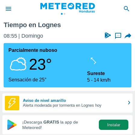
Tiempo en Lognes
privacidad
08:55
Domingo
...
o de
n) ha sido
Parcialmente nuboso
or
23°
es para
ue la
 que se
Sureste
e calidad.
Sensación de 25°
5
14 km/h
eder a este
ediante las
opciones:
Aviso de nivel amarillo
Alerta moderada por tormenta en Lognes hoy
ookies y
e forma
¡Descarga
GRATIS
la app de
Instalar
d digital
Meteored!
ada, basada