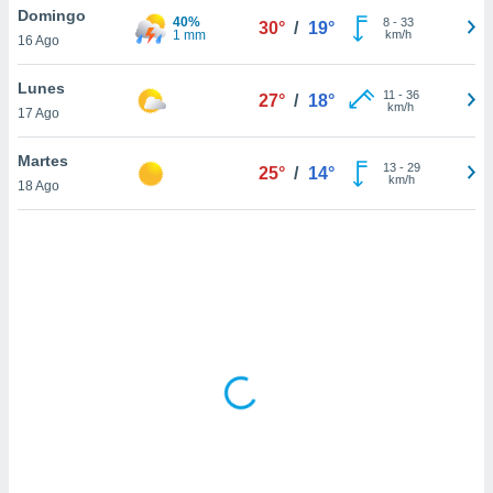
ón de
Domingo
40%
8
-
33
30°
/
19°
uedes
1 mm
km/h
16 Ago
uestro sitio
ed.hn. En
Lunes
te
11
-
36
27°
/
18°
km/h
 de que
17 Ago
talarán
e sean
Martes
13
-
29
25°
/
14°
para
km/h
18 Ago
a
por el sitio
o se
cookies para
nto ni para
licidad o
ado, aunque
sualizar
general no
ada. Puedes
 instalación
y acceder a
io web a