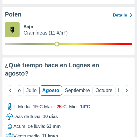
ados con el
 seleccionar
o.
Polen
Detalle
calización
Bajo
precisa e
Gramíneas (11 #/m³)
ión mediante
, publicidad
dos,
 publicidad
¿Qué tiempo hace en Lognes en
,
agosto
?
ón de
 desarrollo
s.
yo
Junio
Julio
Agosto
Septiembre
Octubre
Noviemb
tros 1199
ios
T. Media:
19°C
Max.:
25°C
Min:
14°C
Días de lluvia:
10
días
Acum. de lluvia:
63 mm
Viento medio:
11 km/h