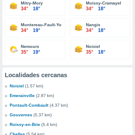
Mitry-Mory
Moissy-Cramayel
34°
18°
34°
18°
Montereau-Fault-Yonne
Nangis
34°
19°
34°
18°
Nemours
Noisiel
35°
19°
35°
18°
Localidades cercanas
Noisiel
(1.57 km)
Emerainville
(2.87 km)
Pontault-Combault
(4.37 km)
Gouvernes
(5.37 km)
Roissy-en-Brie
(5.4 km)
Chelles
(5.54 km)