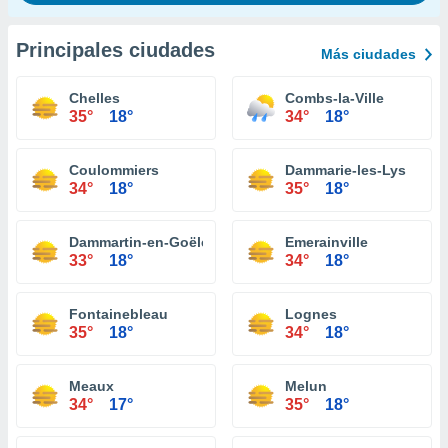
Principales ciudades
Más ciudades
Chelles
Combs-la-Ville
35°
18°
34°
18°
Coulommiers
Dammarie-les-Lys
34°
18°
35°
18°
Dammartin-en-Goële
Emerainville
33°
18°
34°
18°
Fontainebleau
Lognes
35°
18°
34°
18°
Meaux
Melun
34°
17°
35°
18°