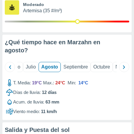
ados con el
Moderado
 seleccionar
Artemisa (35 #/m³)
o.
calización
precisa e
ión mediante
¿Qué tiempo hace en Marzahn en
, publicidad
agosto
?
dos,
 publicidad
,
yo
Junio
Julio
Agosto
Septiembre
Octubre
Noviemb
ón de
 desarrollo
T. Media:
19°C
Max.:
24°C
Min:
14°C
s.
Días de lluvia:
12
días
tros 1199
ios
Acum. de lluvia:
63 mm
Viento medio:
11 km/h
Salida y Puesta del sol