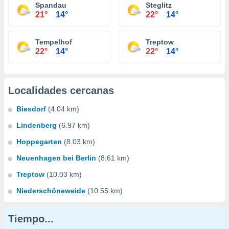
Spandau
Steglitz
21°
14°
22°
14°
Tempelhof
Treptow
22°
14°
22°
14°
Localidades cercanas
Biesdorf
(4.04 km)
Lindenberg
(6.97 km)
Hoppegarten
(8.03 km)
Neuenhagen bei Berlin
(8.61 km)
Treptow
(10.03 km)
Niederschöneweide
(10.55 km)
Tiempo...