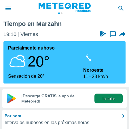
Tiempo en Marzahn
privacidad
19:10
Viernes
...
o de
n) ha sido
Parcialmente nuboso
or
20°
es para
ue la
 que se
Noroeste
e calidad.
Sensación de 20°
11
28 km/h
eder a este
ediante las
opciones:
¡Descarga
GRATIS
la app de
Instalar
ookies y
Meteored!
e forma
Por hora
d digital
Intervalos nubosos en las próximas horas
ada, basada