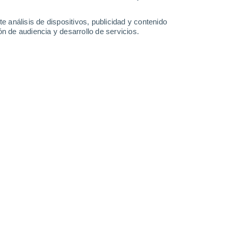
-
22
km/h
11
-
26
km/h
14
-
34
km/h
11
-
31
km/h
e análisis de dispositivos, publicidad y contenido
n de audiencia y desarrollo de servicios.
to
Sureste
6 Alto
14
-
25 km/h
FPS:
15-25
Sureste
5 Medio
14
-
29 km/h
FPS:
6-10
Sur
5 Medio
11
-
29 km/h
FPS:
6-10
Sur
3 Medio
11
-
28 km/h
FPS:
6-10
Sur
2 Bajo
10
-
26 km/h
FPS:
no