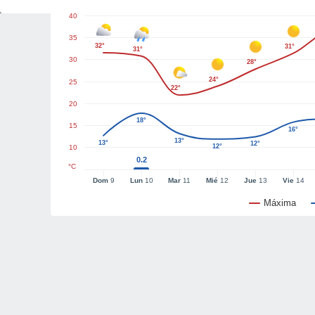
40
35
32°
31°
31°
30
28°
24°
25
22°
20
18°
15
16°
13°
13°
12°
12°
10
0.2
°C
Dom
9
Lun
10
Mar
11
Mié
12
Jue
13
Vie
14
Máxima