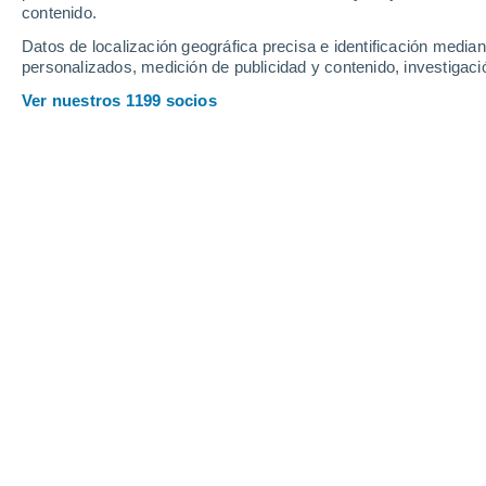
contenido.
22
-
50
km/h
17
-
39
km/h
10
14
-
29
km/h
Datos de localización geográfica precisa e identificación mediant
personalizados, medición de publicidad y contenido, investigació
Tiempo en Bohnsdorf hoy
, 9 de agos
Ver nuestros 1199 socios
Soleado
26°
13:00
Sensación T.
26°
Soleado
28°
14:00
Sensación T.
28°
Nubes y claros
30°
15:00
Sensación T.
29°
Nubes y claros
31°
16:00
Sensación T.
29°
Nubes y claros
31°
17:00
Sensación T.
30°