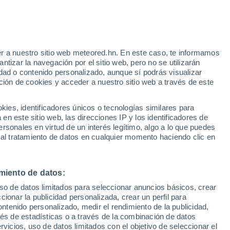
r a nuestro sitio web meteored.hn. En este caso, te informamos
tizar la navegación por el sitio web, pero no se utilizarán
dad o contenido personalizado, aunque sí podrás visualizar
ción de cookies y acceder a nuestro sitio web a través de este
via
Satélites
Modelos
es, identificadores únicos o tecnologías similares para
n este sitio web, las direcciones IP y los identificadores de
rsonales en virtud de un interés legítimo, algo a lo que puedes
 al tratamiento de datos en cualquier momento haciendo clic en
iércoles
Jueves
Viernes
Sábado
12 Ago
13 Ago
14 Ago
15 Ago
miento de datos:
uso de datos limitados para seleccionar anuncios básicos, crear
ccionar la publicidad personalizada, crear un perfil para
ontenido personalizado, medir el rendimiento de la publicidad,
24°
/
12°
28°
/
12°
31°
/
16°
36°
/
17°
vés de estadísticas o a través de la combinación de datos
rvicios, uso de datos limitados con el objetivo de seleccionar el