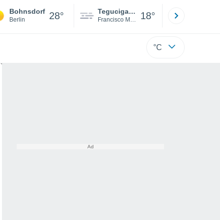
Bohnsdorf
Tegucigalpa
San Pedr
28°
18°
Berlin
Francisco Morazán
Cortés
°C