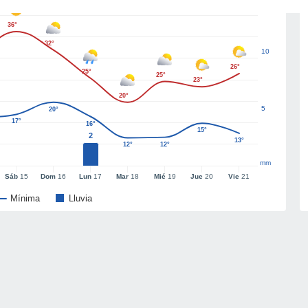
36°
32°
10
26°
25°
25°
23°
20°
5
20°
17°
16°
15°
2
13°
12°
12°
mm
Sáb
15
Dom
16
Lun
17
Mar
18
Mié
19
Jue
20
Vie
21
Mínima
Lluvia