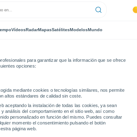
iempo
Vídeos
Radar
Mapas
Satélites
Modelos
Mundo
rofesionales para garantizar que la información que se ofrece
guientes opciones:
dorf
ecogida mediante cookies o tecnologías similares, nos permite
on altos estándares de calidad sin coste.
eb aceptando la instalación de todas las cookies, ya sean
 y análisis del comportamiento en el sitio web, así como
...
ntenido personalizado en función del mismo. Puedes consultar
alquier momento el consentimiento pulsando el botón
Por hora
uestra página web.
Intervalos nubosos en las
próximas horas