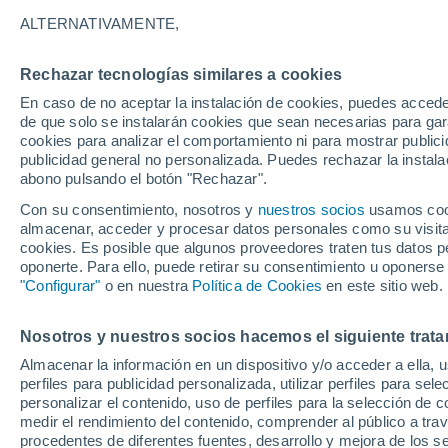
26°
ALTERNATIVAMENTE,
Rechazar tecnologías similares a cookies
UV
6 Alto
En caso de no aceptar la instalación de cookies, puedes accede
Sensación de 26°
FPS
15-25
de que solo se instalarán cookies que sean necesarias para garan
cookies para analizar el comportamiento ni para mostrar publici
publicidad general no personalizada. Puedes rechazar la instala
abono pulsando el botón "Rechazar".
Tiempo 1 - 7 días
Mapa de nubosidad
Radar de llu
Con su consentimiento, nosotros y
nuestros socios
usamos cooki
almacenar, acceder y procesar datos personales como su visita e
cookies. Es posible que algunos proveedores traten tus datos pe
oponerte. Para ello, puede retirar su consentimiento u oponerse
Mañana
Martes
M
Hoy
"Configurar"
o en nuestra
Política de Cookies
en este sitio web.
10 Ago
11 Ago
9 Ago
Nosotros y nuestros socios hacemos el siguiente trata
Almacenar la información en un dispositivo y/o acceder a ella, 
50%
perfiles para publicidad personalizada, utilizar perfiles para sele
0.2 mm
personalizar el contenido, uso de perfiles para la selección de c
31°
/
18°
22°
/
13°
32°
/
13°
medir el rendimiento del contenido, comprender al público a tra
procedentes de diferentes fuentes, desarrollo y mejora de los se