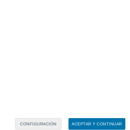
Calendario lunar
Lun
Mar
Mié
Jue
Vie
Sáb
Dom
9
10
11
12
13
14
15
16
17
18
19
20
21
22
CONFIGURACIÓN
ACEPTAR Y CONTINUAR
15