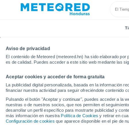
T
Aviso de privacidad
El contenido de Meteored (meteored.hn) ha sido elaborado por p
es de calidad. Puedes acceder a este sitio web mediante las si
Aceptar cookies y acceder de forma gratuita
Inicio
Alemania
Ciudad-Estado de Berlín
Bohns
La publicidad digital personalizada, basada en la información r
financiar nuestra actividad para seguir ofreciéndote contenido c
Tiempo en Bohnsdorf
Pulsando el botón "Aceptar y continuar", puedes acceder a la w
nuestras o de nuestros socios, que nos permiten el seguimiento
13:29
Domingo
desarrollar un perfil específico para mostrarte publicidad y co
más información en nuestra
Política de Cookies
y retirar en cu
Configuración de cookies
que aparece disponible en el pie de n
Soleado