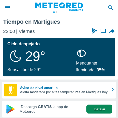
no
Martigues
Tiempo en Martigues
privacidad
22:00
Viernes
...
o de
n) ha sido
Cielo despejado
or
29°
es para
ue la
 que se
Menguante
e calidad.
Sensación de 29°
Iluminada:
35%
eder a este
ediante las
opciones:
Aviso de nivel amarillo
Alerta moderada por altas temperaturas en Martigues hoy
ookies y
e forma
¡Descarga
GRATIS
la app de
Instalar
d digital
Meteored!
ada, basada