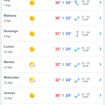
ublicidad y
25
-
46
34°
/
24°
km/h
7 Ago
do en
 mismo.
Mañana
17
-
32
36°
/
23°
sultar más
km/h
8 Ago
 en nuestra
 Cookies
y
Domingo
17
-
34
ualquier
31°
/
24°
km/h
9 Ago
ento
 botón
Lunes
16
-
32
33°
/
24°
ación de
km/h
10 Ago
kies
 disponible
Martes
15
-
32
e nuestra
32°
/
24°
km/h
11 Ago
.
Miércoles
IVAMENTE,
14
-
29
32°
/
24°
km/h
12 Ago
as
Jueves
10
-
30
36°
/
24°
 a cookies
km/h
13 Ago
 no aceptar