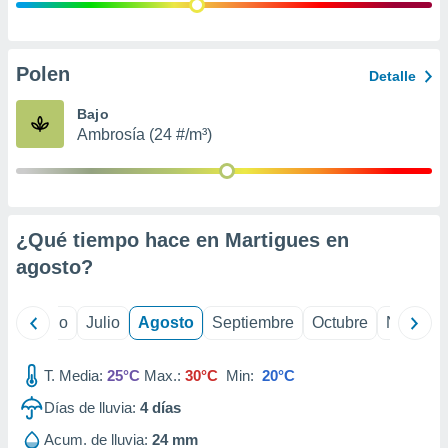
ados con el
 seleccionar
o.
calización
Polen
Detalle
precisa e
ión mediante
Bajo
Ambrosía (24 #/m³)
, publicidad
dos,
 publicidad
,
¿Qué tiempo hace en Martigues en
ón de
 desarrollo
agosto
?
s.
tros 1199
yo
Junio
Julio
Agosto
Septiembre
Octubre
Noviemb
ios
T. Media:
25°C
Max.:
30°C
Min:
20°C
Días de lluvia:
4
días
Acum. de lluvia:
24 mm