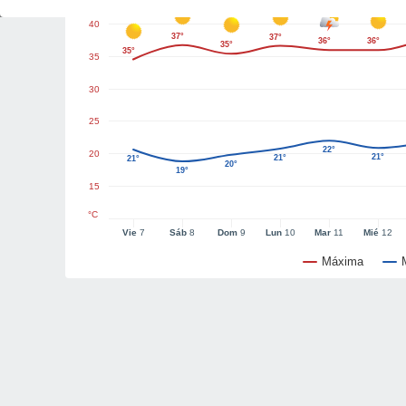
40
37°
37°
36°
36°
35°
35°
35
30
25
22°
20
21°
21°
21°
20°
19°
15
°C
Vie
7
Sáb
8
Dom
9
Lun
10
Mar
11
Mié
12
Máxima