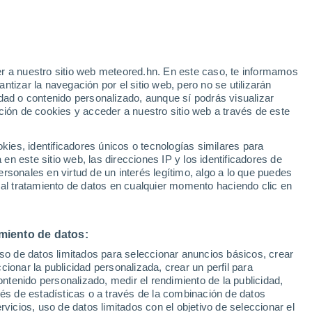
Aviso de nivel amarillo
Alerta moderada por altas
temperaturas en Gardanne hoy
r a nuestro sitio web meteored.hn. En este caso, te informamos
/h
tizar la navegación por el sitio web, pero no se utilizarán
dad o contenido personalizado, aunque sí podrás visualizar
ción de cookies y acceder a nuestro sitio web a través de este
uvia
Satélites
Modelos
es, identificadores únicos o tecnologías similares para
n este sitio web, las direcciones IP y los identificadores de
rsonales en virtud de un interés legítimo, algo a lo que puedes
 al tratamiento de datos en cualquier momento haciendo clic en
Lunes
Martes
Miércoles
Jueves
10 Ago
11 Ago
12 Ago
13 Ago
miento de datos:
uso de datos limitados para seleccionar anuncios básicos, crear
ccionar la publicidad personalizada, crear un perfil para
ontenido personalizado, medir el rendimiento de la publicidad,
37°
/
21°
36°
/
22°
36°
/
21°
38°
/
22°
vés de estadísticas o a través de la combinación de datos
rvicios, uso de datos limitados con el objetivo de seleccionar el