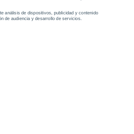
-
34
km/h
12
-
34
km/h
9
-
33
km/h
8
-
40
km/h
e análisis de dispositivos, publicidad y contenido
n de audiencia y desarrollo de servicios.
o
Noroeste
4 Medio
20
-
47 km/h
FPS:
6-10
Noroeste
2 Bajo
20
-
47 km/h
FPS:
no
Noroeste
1 Bajo
19
-
46 km/h
FPS:
no
Noroeste
0 Bajo
15
-
42 km/h
FPS:
no
Noroeste
0 Bajo
13
-
33 km/h
FPS:
no