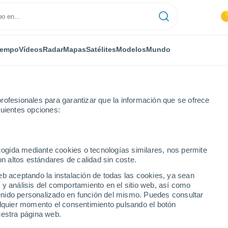
iempo
Vídeos
Radar
Mapas
Satélites
Modelos
Mundo
rofesionales para garantizar que la información que se ofrece
guientes opciones:
s del Ródano
Gardanne
ecogida mediante cookies o tecnologías similares, nos permite
on altos estándares de calidad sin coste.
eb aceptando la instalación de todas las cookies, ya sean
 y análisis del comportamiento en el sitio web, así como
...
ntenido personalizado en función del mismo. Puedes consultar
alquier momento el consentimiento pulsando el botón
Por hora
uestra página web.
Cielos despejados en las
próximas horas