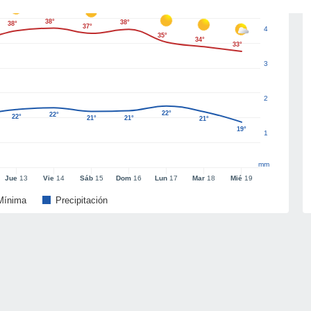
38°
38°
38°
37°
4
35°
34°
33°
3
2
22°
22°
22°
21°
21°
21°
19°
1
mm
Jue
13
Vie
14
Sáb
15
Dom
16
Lun
17
Mar
18
Mié
19
Mínima
Precipitación