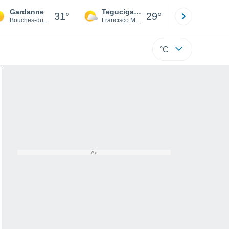
Gardanne
Tegucigalpa
San Pedr
31°
29°
Bouches-du-Rhône
Francisco Morazán
Cortés
°C