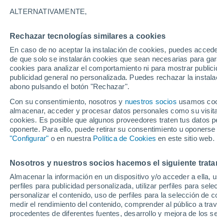
33°
ALTERNATIVAMENTE,
Rechazar tecnologías similares a cookies
Noroeste
En caso de no aceptar la instalación de cookies, puedes accede
Sensación de 31°
19
-
46 km
de que solo se instalarán cookies que sean necesarias para garan
cookies para analizar el comportamiento ni para mostrar publici
publicidad general no personalizada. Puedes rechazar la instala
abono pulsando el botón "Rechazar".
Tiempo 1 - 7 días
Mapa de temperatura
Radar de ll
Con su consentimiento, nosotros y
nuestros socios
usamos cooki
almacenar, acceder y procesar datos personales como su visita e
cookies. Es posible que algunos proveedores traten tus datos pe
oponerte. Para ello, puede retirar su consentimiento u oponerse
Mañana
Domingo
Hoy
"Configurar"
o en nuestra
Política de Cookies
en este sitio web.
8 Ago
9 Ago
7 Ago
Nosotros y nuestros socios hacemos el siguiente trata
Almacenar la información en un dispositivo y/o acceder a ella, 
perfiles para publicidad personalizada, utilizar perfiles para sele
personalizar el contenido, uso de perfiles para la selección de c
37°
/
19°
35°
/
20°
35°
/
21°
medir el rendimiento del contenido, comprender al público a tra
procedentes de diferentes fuentes, desarrollo y mejora de los se