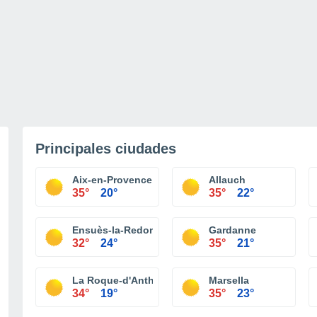
Principales ciudades
Aix-en-Provence
Allauch
35°
20°
35°
22°
Ensuès-la-Redonne
Gardanne
32°
24°
35°
21°
La Roque-d'Anthéron
Marsella
34°
19°
35°
23°