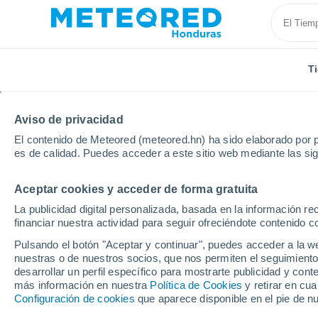
T
Aviso de privacidad
El contenido de Meteored (meteored.hn) ha sido elaborado por p
es de calidad. Puedes acceder a este sitio web mediante las si
Aceptar cookies y acceder de forma gratuita
Inicio
Francia
Provenza-Alpes-Costa Azul
Boca
La publicidad digital personalizada, basada en la información r
financiar nuestra actividad para seguir ofreciéndote contenido c
Tiempo en Gardanne
Pulsando el botón "Aceptar y continuar", puedes acceder a la w
nuestras o de nuestros socios, que nos permiten el seguimiento
19:06
Viernes
desarrollar un perfil específico para mostrarte publicidad y co
más información en nuestra
Política de Cookies
y retirar en cu
Configuración de cookies
que aparece disponible en el pie de n
Soleado