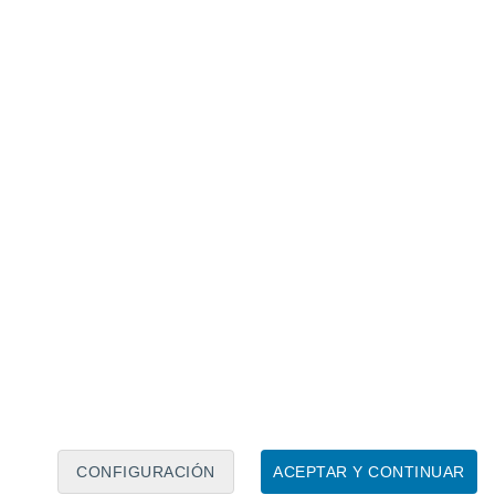
Calendario lunar
Lun
Mar
Mié
Jue
Vie
Sáb
Dom
7
8
9
10
11
12
13
14
15
16
17
18
19
20
CONFIGURACIÓN
ACEPTAR Y CONTINUAR
5