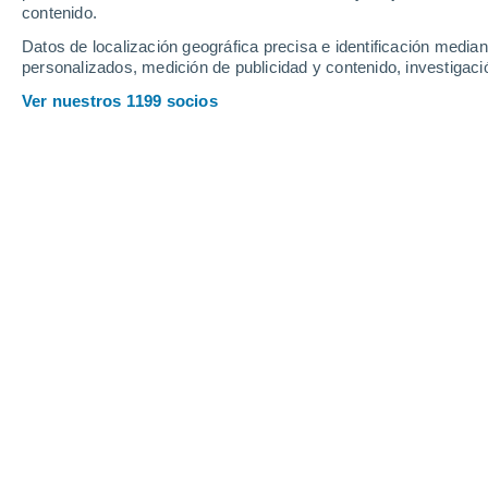
contenido.
12
-
32
km/h
16
-
40
km/h
12
20
-
47
km/h
Datos de localización geográfica precisa e identificación mediant
personalizados, medición de publicidad y contenido, investigació
Tiempo en Gardanne hoy
, 7 de agost
Ver nuestros 1199 socios
Soleado
34°
17:00
Sensación T.
32°
Soleado
33°
18:00
Sensación T.
32°
Soleado
33°
19:00
Sensación T.
31°
Soleado
31°
20:00
Sensación T.
30°
Soleado
29°
21:00
Sensación T.
28°