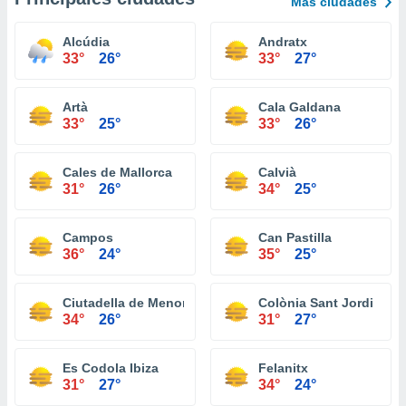
Más ciudades
Alcúdia
Andratx
33°
26°
33°
27°
Artà
Cala Galdana
33°
25°
33°
26°
Cales de Mallorca
Calvià
31°
26°
34°
25°
Campos
Can Pastilla
36°
24°
35°
25°
Ciutadella de Menorca
Colònia Sant Jordi
34°
26°
31°
27°
Es Codola Ibiza
Felanitx
31°
27°
34°
24°