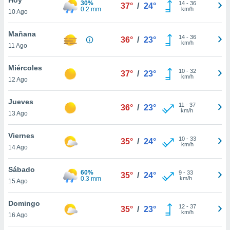
30%
ublicidad y
14
-
36
37°
/
24°
0.2 mm
km/h
10 Ago
do en
 mismo.
Mañana
14
-
36
36°
/
23°
sultar más
km/h
11 Ago
 en nuestra
 Cookies
y
Miércoles
10
-
32
ualquier
37°
/
23°
km/h
12 Ago
ento
 botón
Jueves
11
-
37
36°
/
23°
ación de
km/h
13 Ago
kies
 disponible
Viernes
10
-
33
e nuestra
35°
/
24°
km/h
14 Ago
.
Sábado
IVAMENTE,
60%
9
-
33
35°
/
24°
0.3 mm
km/h
15 Ago
as
Domingo
12
-
37
35°
/
23°
 a cookies
km/h
16 Ago
 no aceptar