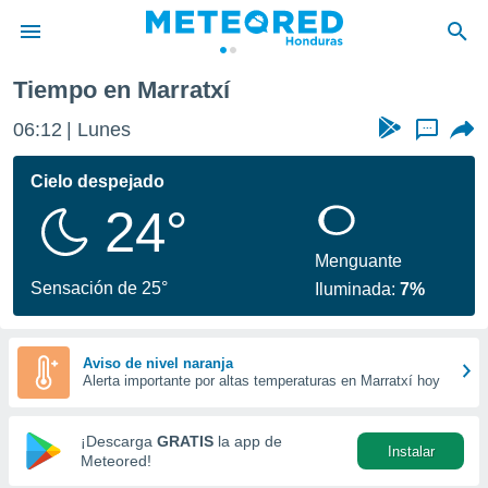
Tiempo en Marratxí
privacidad
06:12
Lunes
...
o de
n) ha sido
Cielo despejado
or
24°
es para
ue la
 que se
Menguante
e calidad.
Sensación de 25°
Iluminada:
7%
eder a este
ediante las
opciones:
Aviso de nivel naranja
Alerta importante por altas temperaturas en Marratxí hoy
ookies y
e forma
¡Descarga
GRATIS
la app de
Instalar
d digital
Meteored!
ada, basada