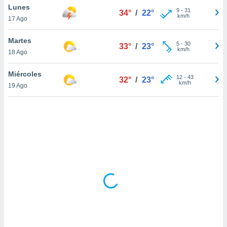
ón de
Lunes
9
-
31
34°
/
22°
uedes
km/h
17 Ago
uestro sitio
ed.hn. En
Martes
te
5
-
30
33°
/
23°
km/h
 de que
18 Ago
talarán
e sean
Miércoles
12
-
43
32°
/
23°
para
km/h
19 Ago
a
por el sitio
o se
cookies para
nto ni para
licidad o
ado, aunque
sualizar
general no
ada. Puedes
 instalación
y acceder a
io web a