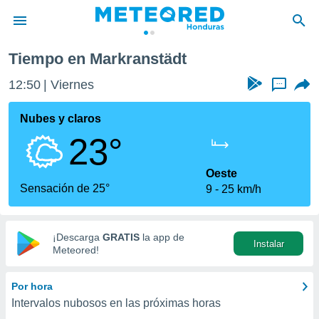
Tiempo en Markranstädt
privacidad
12:50
Viernes
...
o de
n) ha sido
Nubes y claros
or
23°
es para
ue la
 que se
Oeste
e calidad.
Sensación de 25°
9
25 km/h
eder a este
ediante las
opciones:
¡Descarga
GRATIS
la app de
Instalar
ookies y
Meteored!
e forma
Por hora
d digital
Intervalos nubosos en las próximas horas
ada, basada