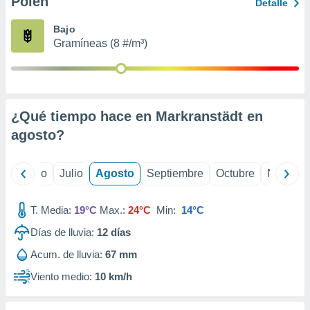
Polen
ados con el
Detalle
 seleccionar
o.
Bajo
Gramíneas (8 #/m³)
calización
precisa e
ión mediante
, publicidad
¿Qué tiempo hace en Markranstädt en
dos,
agosto
?
 publicidad
,
ón de
yo
Junio
Julio
Agosto
Septiembre
Octubre
Noviemb
 desarrollo
s.
T. Media:
19°C
Max.:
24°C
Min:
14°C
tros 1199
ios
Días de lluvia:
12
días
Acum. de lluvia:
67 mm
Viento medio:
10 km/h