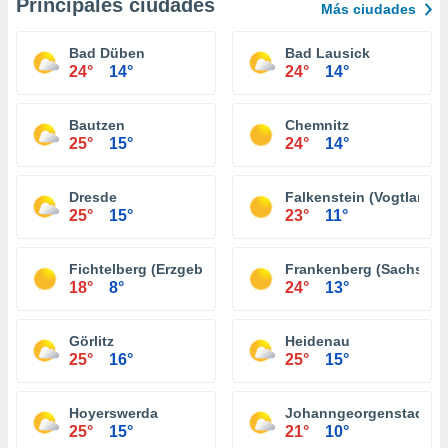
Principales ciudades
Más ciudades
Bad Düben
Bad Lausick
24°
14°
24°
14°
Bautzen
Chemnitz
25°
15°
24°
14°
Dresde
Falkenstein (Vogtland)
25°
15°
23°
11°
Fichtelberg (Erzgebirge)
Frankenberg (Sachsen)
18°
8°
24°
13°
Görlitz
Heidenau
25°
16°
25°
15°
Hoyerswerda
Johanngeorgenstadt
25°
15°
21°
10°