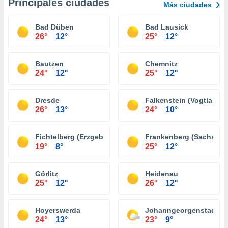
Principales ciudades
Más ciudades
Bad Düben
Bad Lausick
26°
12°
25°
12°
Bautzen
Chemnitz
24°
12°
25°
12°
Dresde
Falkenstein (Vogtland)
26°
13°
24°
10°
Fichtelberg (Erzgebirge)
Frankenberg (Sachsen)
19°
8°
25°
12°
Görlitz
Heidenau
25°
12°
26°
12°
Hoyerswerda
Johanngeorgenstadt
24°
13°
23°
9°