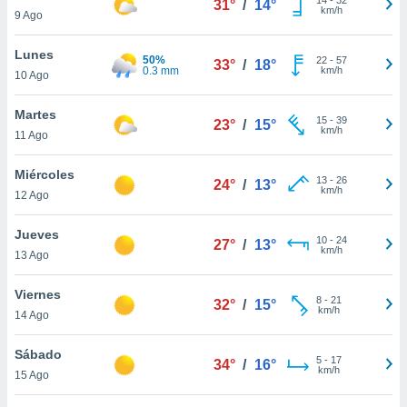
31°
/
14°
ublicidad y
km/h
9 Ago
do en
Lunes
 mismo.
50%
22
-
57
33°
/
18°
0.3 mm
km/h
sultar más
10 Ago
 en nuestra
 Cookies
y
Martes
15
-
39
23°
/
15°
ualquier
km/h
11 Ago
ento
Miércoles
 botón
13
-
26
24°
/
13°
km/h
12 Ago
ación de
kies
 disponible
Jueves
10
-
24
27°
/
13°
e nuestra
km/h
13 Ago
.
Viernes
IVAMENTE,
8
-
21
32°
/
15°
km/h
14 Ago
as
Sábado
5
-
17
34°
/
16°
 a cookies
km/h
15 Ago
 no aceptar