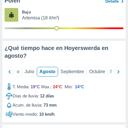
Polen
ados con el
Detalle
 seleccionar
o.
Bajo
Artemisa (18 #/m³)
calización
precisa e
ión mediante
, publicidad
¿Qué tiempo hace en Hoyerswerda en
dos,
agosto
?
 publicidad
,
ón de
yo
Junio
Julio
Agosto
Septiembre
Octubre
Noviemb
 desarrollo
s.
T. Media:
19°C
Max.:
24°C
Min:
14°C
tros 1199
ios
Días de lluvia:
12
días
Acum. de lluvia:
73 mm
Viento medio:
10 km/h