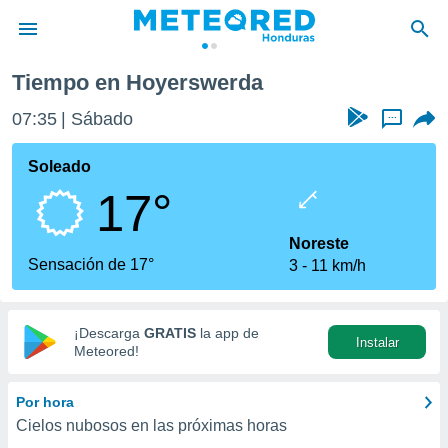
Tiempo en Hoyerswerda
privacidad
07:35
Sábado
...
o de
n) ha sido
Soleado
or
17°
es para
ue la
 que se
Noreste
e calidad.
Sensación de 17°
3
11 km/h
eder a este
ediante las
opciones:
¡Descarga
GRATIS
la app de
Instalar
ookies y
Meteored!
e forma
Por hora
d digital
Cielos nubosos en las próximas horas
ada, basada