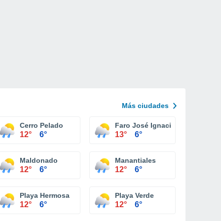
Más ciudades
Cerro Pelado
Faro José Ignacio
12°
6°
13°
6°
Maldonado
Manantiales
12°
6°
12°
6°
Playa Hermosa
Playa Verde
12°
6°
12°
6°