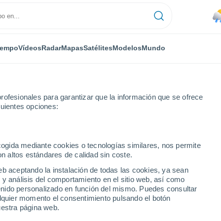
iempo
Vídeos
Radar
Mapas
Satélites
Modelos
Mundo
rofesionales para garantizar que la información que se ofrece
guientes opciones:
nantiales
ecogida mediante cookies o tecnologías similares, nos permite
on altos estándares de calidad sin coste.
eb aceptando la instalación de todas las cookies, ya sean
 y análisis del comportamiento en el sitio web, así como
...
ntenido personalizado en función del mismo. Puedes consultar
alquier momento el consentimiento pulsando el botón
Por hora
uestra página web.
Lluvias débiles en las próximas
horas