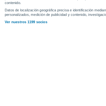
contenido.
35
-
50
km/h
31
-
44
km/h
16
39
-
56
km/h
Datos de localización geográfica precisa e identificación mediant
personalizados, medición de publicidad y contenido, investigació
Tiempo en Manantiales hoy
, 8 de ago
Ver nuestros 1199 socios
Cubierto
8°
07:00
Sensación T.
6°
Lluvia débil
30%
8°
08:00
0.2 mm
Sensación T.
5°
Lluvia débil
40%
8°
09:00
0.5 mm
Sensación T.
6°
Parcialmente 
11°
11:00
Sensación T.
11
Parcialmente 
11°
14:00
Sensación T.
11