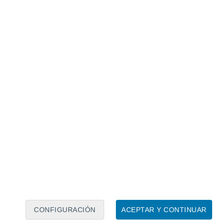
Calendario lunar
Lun
Mar
Mié
Jue
Vie
Sáb
Dom
8
9
10
11
12
13
14
15
16
17
18
19
20
21
CONFIGURACIÓN
ACEPTAR Y CONTINUAR
15