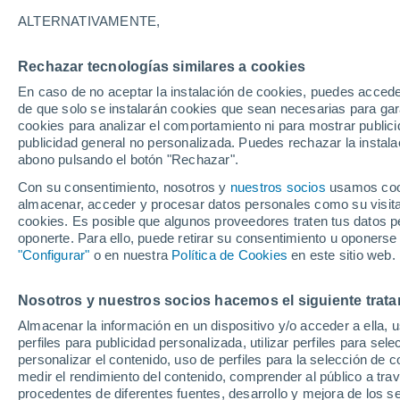
8°
ALTERNATIVAMENTE,
Rechazar tecnologías similares a cookies
Noroeste
En caso de no aceptar la instalación de cookies, puedes accede
Sensación de 6°
18
-
26 km
de que solo se instalarán cookies que sean necesarias para garan
cookies para analizar el comportamiento ni para mostrar publici
publicidad general no personalizada. Puedes rechazar la instala
abono pulsando el botón "Rechazar".
Tiempo 1 - 7 días
Mapa de lluvia
Radar de lluvia
S
Con su consentimiento, nosotros y
nuestros socios
usamos cooki
almacenar, acceder y procesar datos personales como su visita e
cookies. Es posible que algunos proveedores traten tus datos pe
oponerte. Para ello, puede retirar su consentimiento u oponerse
Mañana
Lunes
Hoy
"Configurar"
o en nuestra
Política de Cookies
en este sitio web.
9 Ago
10 Ago
8 Ago
Nosotros y nuestros socios hacemos el siguiente trata
Almacenar la información en un dispositivo y/o acceder a ella, 
50%
perfiles para publicidad personalizada, utilizar perfiles para sele
0.7 mm
personalizar el contenido, uso de perfiles para la selección de c
11°
/
8°
10°
/
8°
12°
/
6°
medir el rendimiento del contenido, comprender al público a tra
procedentes de diferentes fuentes, desarrollo y mejora de los se