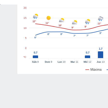
20
15
12°
11°
11°
10°
9°
9°
10
9°
8°
8°
7°
7°
6°
5
0
1.7
0.7
0.7
°C
Sáb
8
Dom
9
Lun
10
Mar
11
Mié
12
Jue
13
Máxima