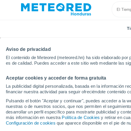
T
Aviso de privacidad
El contenido de Meteored (meteored.hn) ha sido elaborado por p
es de calidad. Puedes acceder a este sitio web mediante las si
Aceptar cookies y acceder de forma gratuita
Inicio
Uruguay
Departamento de Maldonado
Ma
La publicidad digital personalizada, basada en la información r
financiar nuestra actividad para seguir ofreciéndote contenido c
Tiempo en Manantiales
Pulsando el botón "Aceptar y continuar", puedes acceder a la w
nuestras o de nuestros socios, que nos permiten el seguimiento
07:23
Sábado
desarrollar un perfil específico para mostrarte publicidad y co
más información en nuestra
Política de Cookies
y retirar en cu
Configuración de cookies
que aparece disponible en el pie de n
Cubierto