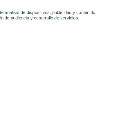
-
24
km/h
25
-
39
km/h
24
-
36
km/h
20
-
29
km/h
e análisis de dispositivos, publicidad y contenido
n de audiencia y desarrollo de servicios.
sto
Noroeste
0 Bajo
18
-
26 km/h
FPS:
no
Noroeste
0 Bajo
21
-
30 km/h
FPS:
no
Noroeste
0 Bajo
21
-
31 km/h
FPS:
no
nuboso
Noroeste
2 Bajo
°
24
-
35 km/h
FPS:
no
nuboso
Oeste
2 Bajo
°
39
-
55 km/h
FPS:
no