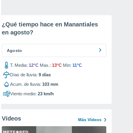
¿Qué tiempo hace en Manantiales
en
agosto
?
Agosto
T. Media:
12°C
Max.:
13°C
Min:
11°C
Días de lluvia:
9
días
Acum. de lluvia:
103 mm
Viento medio:
23 km/h
Vídeos
Más Vídeos