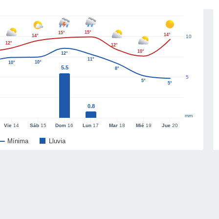
15°
15°
14°
14°
10
12°
12°
10°
12°
11°
10°
10°
5.5
8°
5
5°
5°
0.8
mm
Vie
14
Sáb
15
Dom
16
Lun
17
Mar
18
Mié
19
Jue
20
Mínima
Lluvia