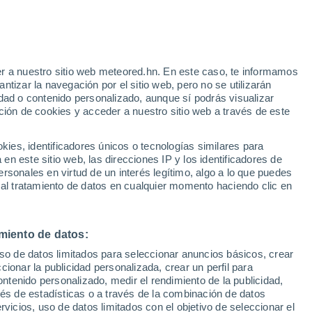
r a nuestro sitio web meteored.hn. En este caso, te informamos
/h
tizar la navegación por el sitio web, pero no se utilizarán
dad o contenido personalizado, aunque sí podrás visualizar
ción de cookies y acceder a nuestro sitio web a través de este
atélites
Modelos
es, identificadores únicos o tecnologías similares para
n este sitio web, las direcciones IP y los identificadores de
rsonales en virtud de un interés legítimo, algo a lo que puedes
 al tratamiento de datos en cualquier momento haciendo clic en
Martes
Miércoles
Jueves
Viernes
11 Ago
12 Ago
13 Ago
14 Ago
miento de datos:
uso de datos limitados para seleccionar anuncios básicos, crear
50%
80%
ccionar la publicidad personalizada, crear un perfil para
0.7 mm
1.7 mm
ontenido personalizado, medir el rendimiento de la publicidad,
9°
/
7°
9°
/
7°
11°
/
9°
12°
/
10°
vés de estadísticas o a través de la combinación de datos
rvicios, uso de datos limitados con el objetivo de seleccionar el