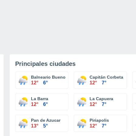
Principales ciudades
Balneario Buenos Aires
Capitán Corbeta
12°
6°
12°
7°
La Barra
La Capuera
12°
6°
12°
7°
Pan de Azucar
Piriapolis
13°
5°
12°
7°