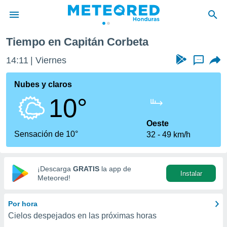
eta
Tiempo en Capitán Corbeta
privacidad
14:11
Viernes
...
o de
n) ha sido
Nubes y claros
or
10°
es para
ue la
 que se
Oeste
e calidad.
Sensación de 10°
32
49 km/h
eder a este
ediante las
opciones:
¡Descarga
GRATIS
la app de
Instalar
ookies y
Meteored!
e forma
Por hora
d digital
Cielos despejados en las próximas horas
ada, basada