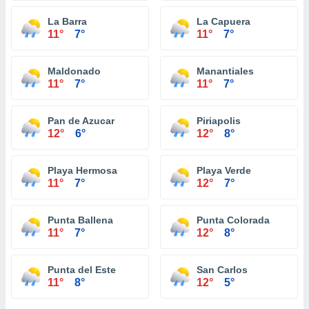
La Barra
La Capuera
11°
7°
11°
7°
Maldonado
Manantiales
11°
7°
11°
7°
Pan de Azucar
Piriapolis
12°
6°
12°
8°
Playa Hermosa
Playa Verde
11°
7°
12°
7°
Punta Ballena
Punta Colorada
11°
7°
12°
8°
Punta del Este
San Carlos
11°
8°
12°
5°