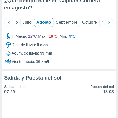
¿Qué tiempo hace en Capitán Corbeta
ados con el
 seleccionar
en
agosto
?
o.
calización
yo
Junio
Julio
Agosto
Septiembre
Octubre
Noviemb
precisa e
ión mediante
T. Media:
12°C
Max.:
16°C
Min:
9°C
, publicidad
Días de lluvia:
9
días
dos,
Acum. de lluvia:
99 mm
 publicidad
,
Viento medio:
16 km/h
ón de
 desarrollo
s.
Salida y Puesta del sol
tros 1199
Salida del sol
Puesta del sol
ios
07:29
18:03