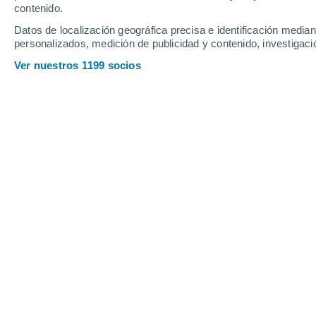
contenido.
15
-
40
km/h
16
-
44
km/h
11
11
-
37
km/h
Datos de localización geográfica precisa e identificación mediant
personalizados, medición de publicidad y contenido, investigació
Tiempo en Lucerna hoy
, 8 de agosto
Ver nuestros 1199 socios
Tormenta
90%
29°
13:00
1.2 mm
Sensación T.
30°
Tormenta
90%
27°
14:00
1.7 mm
Sensación T.
28°
Tormenta
90%
26°
15:00
1.5 mm
Sensación T.
27°
Tormenta
90%
23°
16:00
4.4 mm
Sensación T.
23°
Lluvia débil
90%
22°
17:00
1.3 mm
Sensación T.
19°