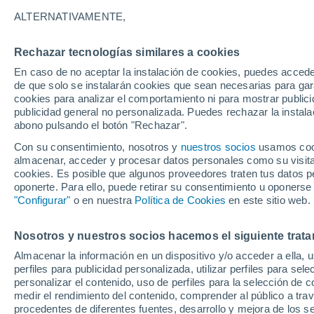
29°
ALTERNATIVAMENTE,
Rechazar tecnologías similares a cookies
90%
En caso de no aceptar la instalación de cookies, puedes accede
Sensación de 30°
1.2 mm
de que solo se instalarán cookies que sean necesarias para garan
cookies para analizar el comportamiento ni para mostrar publici
publicidad general no personalizada. Puedes rechazar la instala
abono pulsando el botón "Rechazar".
Tiempo 1 - 7 días
Radar de lluvia
Mapa de lluvia
S
Con su consentimiento, nosotros y
nuestros socios
usamos cooki
almacenar, acceder y procesar datos personales como su visita e
cookies. Es posible que algunos proveedores traten tus datos pe
oponerte. Para ello, puede retirar su consentimiento u oponerse
Mañana
Lunes
Hoy
"Configurar"
o en nuestra
Política de Cookies
en este sitio web.
9 Ago
10 Ago
8 Ago
Nosotros y nuestros socios hacemos el siguiente trata
Almacenar la información en un dispositivo y/o acceder a ella, 
60%
60%
90%
perfiles para publicidad personalizada, utilizar perfiles para sele
0.6 mm
0.3 mm
12 mm
personalizar el contenido, uso de perfiles para la selección de c
31°
/
20°
31°
/
20°
30°
/
20°
medir el rendimiento del contenido, comprender al público a tra
procedentes de diferentes fuentes, desarrollo y mejora de los se