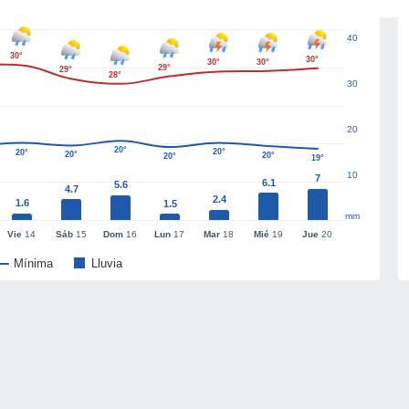
40
30°
30°
30°
30°
29°
29°
28°
30
20
20°
20°
20°
20°
20°
20°
19°
10
7
6.1
5.6
4.7
2.4
1.6
1.5
mm
Vie
14
Sáb
15
Dom
16
Lun
17
Mar
18
Mié
19
Jue
20
Mínima
Lluvia