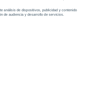
-
36
km/h
8
-
31
km/h
10
-
34
km/h
11
-
38
km/h
e análisis de dispositivos, publicidad y contenido
n de audiencia y desarrollo de servicios.
Noreste
9 ¡Muy Alto!
10
-
37 km/h
FPS:
25-50
Noreste
6 Alto
8
-
33 km/h
FPS:
15-25
Noreste
4 Medio
1
-
28 km/h
FPS:
6-10
Norte
2 Bajo
3
-
19 km/h
FPS:
no
Noreste
1 Bajo
2
-
16 km/h
FPS:
no