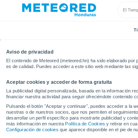
T
Aviso de privacidad
El contenido de Meteored (meteored.hn) ha sido elaborado por p
es de calidad. Puedes acceder a este sitio web mediante las si
Aceptar cookies y acceder de forma gratuita
Inicio
Ocotepeque
Lucerna
La publicidad digital personalizada, basada en la información r
financiar nuestra actividad para seguir ofreciéndote contenido c
Tiempo en Lucerna
Pulsando el botón "Aceptar y continuar", puedes acceder a la w
nuestras o de nuestros socios, que nos permiten el seguimiento
13:10
Sábado
desarrollar un perfil específico para mostrarte publicidad y co
más información en nuestra
Política de Cookies
y retirar en cu
Configuración de cookies
que aparece disponible en el pie de n
Tormenta