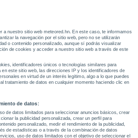
r a nuestro sitio web meteored.hn. En este caso, te informamos
tizar la navegación por el sitio web, pero no se utilizarán
dad o contenido personalizado, aunque sí podrás visualizar
ción de cookies y acceder a nuestro sitio web a través de este
atélites
Modelos
es, identificadores únicos o tecnologías similares para
n este sitio web, las direcciones IP y los identificadores de
rsonales en virtud de un interés legítimo, algo a lo que puedes
 al tratamiento de datos en cualquier momento haciendo clic en
Martes
Miércoles
Jueves
Viernes
11 Ago
12 Ago
13 Ago
14 Ago
miento de datos:
uso de datos limitados para seleccionar anuncios básicos, crear
90%
90%
80%
80%
ccionar la publicidad personalizada, crear un perfil para
7.9 mm
6.4 mm
1.6 mm
1.6 mm
ontenido personalizado, medir el rendimiento de la publicidad,
30°
/
20°
31°
/
20°
31°
/
20°
30°
/
20°
vés de estadísticas o a través de la combinación de datos
rvicios, uso de datos limitados con el objetivo de seleccionar el