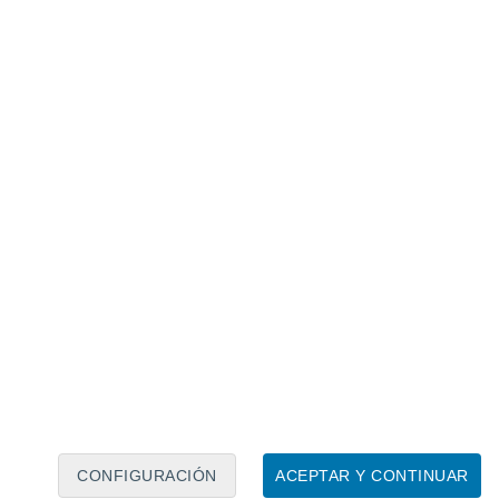
Calendario lunar
Lun
Mar
Mié
Jue
Vie
Sáb
Dom
8
9
10
11
12
13
14
15
16
17
18
19
20
21
CONFIGURACIÓN
ACEPTAR Y CONTINUAR
50