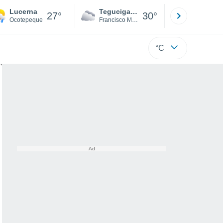
Lucerna
Tegucigalpa
San Pedr
27°
30°
Ocotepeque
Francisco Morazán
Cortés
°C