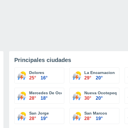
Principales ciudades
Dolores
La Encarnacion
25°
16°
29°
20°
Mercedes De Ocotepeque
Nueva Ocotepeque
28°
18°
30°
20°
San Jorge
San Marcos
28°
19°
28°
19°