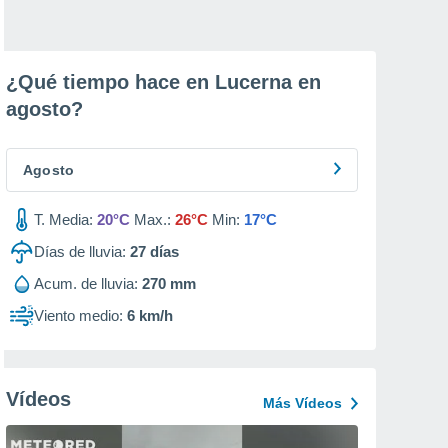
¿Qué tiempo hace en Lucerna en
agosto
?
Agosto
T. Media:
20°C
Max.:
26°C
Min:
17°C
Días de lluvia:
27
días
Acum. de lluvia:
270 mm
Viento medio:
6 km/h
Vídeos
Más Vídeos