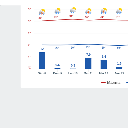
35
31°
31°
31°
31°
30°
30°
30
25
20
20°
20°
20°
20°
20°
12
7.9
6.4
15
1.6
0.6
0.3
°C
Sáb
8
Dom
9
Lun
10
Mar
11
Mié
12
Jue
13
Máxima