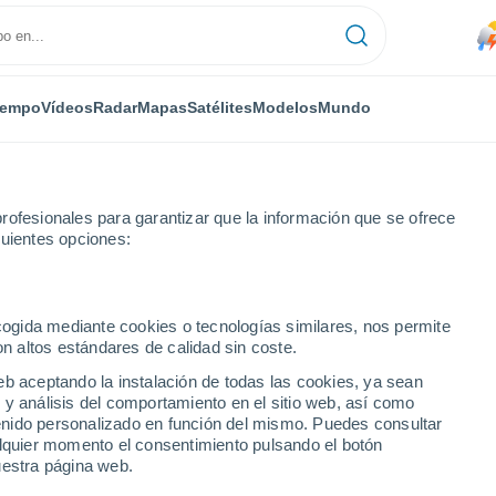
iempo
Vídeos
Radar
Mapas
Satélites
Modelos
Mundo
rofesionales para garantizar que la información que se ofrece
guientes opciones:
ecogida mediante cookies o tecnologías similares, nos permite
on altos estándares de calidad sin coste.
eb aceptando la instalación de todas las cookies, ya sean
 y análisis del comportamiento en el sitio web, así como
...
ntenido personalizado en función del mismo. Puedes consultar
alquier momento el consentimiento pulsando el botón
Por hora
uestra página web.
Lluvias débiles en las próximas
horas