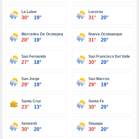
ón de
uedes
La Labor
Lucerna
uestro sitio
30°
19°
31°
20°
ed.hn. En
te
 de que
Mercedes De Ocotepeque
Nueva Ocotepeque
talarán
28°
19°
31°
20°
e sean
para
a
San Fernando
San Francisco Del Valle
por el sitio
27°
18°
30°
20°
o se
cookies para
San Jorge
San Marcos
nto ni para
29°
19°
29°
19°
licidad o
Santa Cruz
Santa Fe
ado, aunque
23°
13°
30°
20°
sualizar
general no
ada. Puedes
Sensenti
Sinuapa
 instalación
30°
20°
30°
20°
y acceder a
io web a