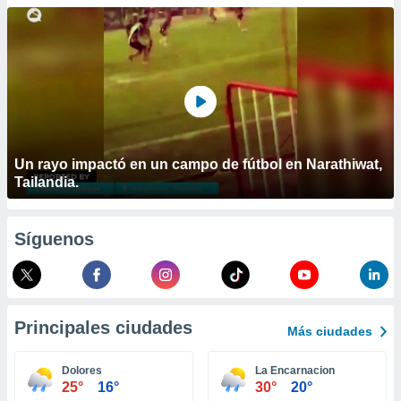
ublicidad y
do en
 mismo.
sultar más
 en nuestra
 Cookies
y
ualquier
ento
Un rayo impactó en un campo de fútbol en Narathiwat,
 botón
Tailandia.
ación de
kies
 disponible
Síguenos
e nuestra
.
IVAMENTE,
Principales ciudades
Más ciudades
as
 a cookies
Dolores
La Encarnacion
25°
16°
30°
20°
 no aceptar