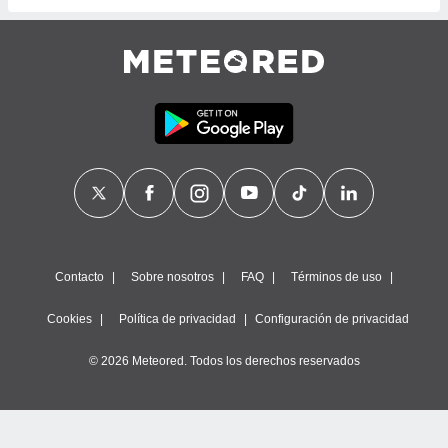
ste abono
 botón
.
nto,
cios
kies,
ores únicos
as similares
nar,
rocesar
onales como
 este sitio
Contacto
Sobre nosotros
FAQ
Términos de uso
recciones IP
ficadores de
Cookies
Política de privacidad
Configuración de privacidad
 posible
s
© 2026 Meteored. Todos los derechos reservados
 traten tus
nales en
 interés
go a lo que
nerte. Para