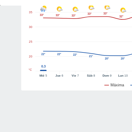
35
33°
33°
33°
33°
33°
32°
30
25
22°
22°
22°
20
21°
20°
20°
0.3
°C
Mié
5
Jue
6
Vie
7
Sáb
8
Dom
9
Lun
10
Máxima