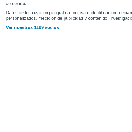
contenido.
14
-
34
km/h
14
-
35
km/h
14
14
-
33
km/h
Datos de localización geográfica precisa e identificación mediant
personalizados, medición de publicidad y contenido, investigació
Tiempo en Lorenz - AP hoy
, 5 de ago
Ver nuestros 1199 socios
Nubes y claro
30°
17:00
Sensación T.
33
Nubes y claro
28°
18:00
Sensación T.
31
Nubes y claro
27°
19:00
Sensación T.
29
Nubes y claro
26°
20:00
Sensación T.
27
Nubes y claro
25°
21:00
Sensación T.
25