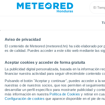
T
Aviso de privacidad
El contenido de Meteored (meteored.hn) ha sido elaborado por p
es de calidad. Puedes acceder a este sitio web mediante las si
Aceptar cookies y acceder de forma gratuita
Inicio
Brasil
Estado de Amapá
Lorenz
La publicidad digital personalizada, basada en la información r
financiar nuestra actividad para seguir ofreciéndote contenido c
Tiempo en Lorenz - AP
Pulsando el botón "Aceptar y continuar", puedes acceder a la w
nuestras o de nuestros socios, que nos permiten el seguimiento
23:01
Miércoles
desarrollar un perfil específico para mostrarte publicidad y co
más información en nuestra
Política de Cookies
y retirar en cu
Configuración de cookies
que aparece disponible en el pie de n
Nubes y claros