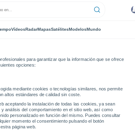
iempo
Vídeos
Radar
Mapas
Satélites
Modelos
Mundo
rofesionales para garantizar que la información que se ofrece
guientes opciones:
ecogida mediante cookies o tecnologías similares, nos permite
on altos estándares de calidad sin coste.
eb aceptando la instalación de todas las cookies, ya sean
 y análisis del comportamiento en el sitio web, así como
...
ntenido personalizado en función del mismo. Puedes consultar
alquier momento el consentimiento pulsando el botón
Por hora
uestra página web.
Cielos nubosos en las próximas
horas