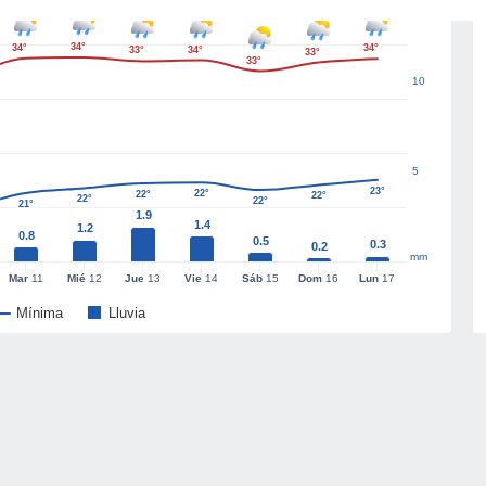
34°
34°
34°
33°
34°
33°
33°
10
5
23°
22°
22°
22°
22°
22°
21°
1.9
1.4
1.2
0.8
0.5
0.3
0.2
mm
Mar
11
Mié
12
Jue
13
Vie
14
Sáb
15
Dom
16
Lun
17
Mínima
Lluvia