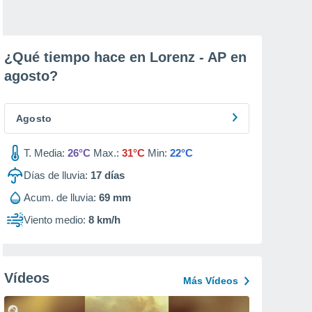
¿Qué tiempo hace en Lorenz - AP en
agosto
?
Agosto
T. Media:
26°C
Max.:
31°C
Min:
22°C
Días de lluvia:
17
días
Acum. de lluvia:
69 mm
Viento medio:
8 km/h
Vídeos
Más Vídeos