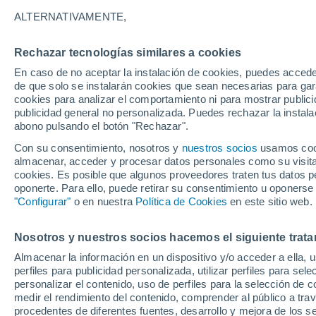
24°
ALTERNATIVAMENTE,
Rechazar tecnologías similares a cookies
Menguant
En caso de no aceptar la instalación de cookies, puedes accede
Iluminada
Sensación de 22°
de que solo se instalarán cookies que sean necesarias para garan
cookies para analizar el comportamiento ni para mostrar publici
publicidad general no personalizada. Puedes rechazar la instala
abono pulsando el botón "Rechazar".
Tiempo 1 - 7 días
Mapa de nubosidad
Radar de llu
Con su consentimiento, nosotros y
nuestros socios
usamos cooki
almacenar, acceder y procesar datos personales como su visita e
cookies. Es posible que algunos proveedores traten tus datos pe
oponerte. Para ello, puede retirar su consentimiento u oponerse
Mañana
Viernes
Hoy
"Configurar"
o en nuestra
Política de Cookies
en este sitio web.
6 Ago
7 Ago
5 Ago
Nosotros y nuestros socios hacemos el siguiente trata
Almacenar la información en un dispositivo y/o acceder a ella, 
50%
perfiles para publicidad personalizada, utilizar perfiles para sele
0.3 mm
personalizar el contenido, uso de perfiles para la selección de c
33°
/
22°
33°
/
22°
33°
/
22°
medir el rendimiento del contenido, comprender al público a tra
procedentes de diferentes fuentes, desarrollo y mejora de los se