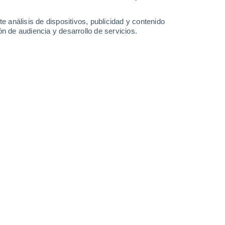
-
34
km/h
14
-
38
km/h
11
-
31
km/h
9
-
27
km/h
e análisis de dispositivos, publicidad y contenido
n de audiencia y desarrollo de servicios.
sto
s
Este
1 Bajo
°
14
-
33 km/h
FPS:
no
s
Este
0 Bajo
°
12
-
32 km/h
FPS:
no
s
Este
0 Bajo
°
10
-
26 km/h
FPS:
no
s
Este
0 Bajo
°
10
-
21 km/h
FPS:
no
s
Este
0 Bajo
°
9
-
20 km/h
FPS:
no