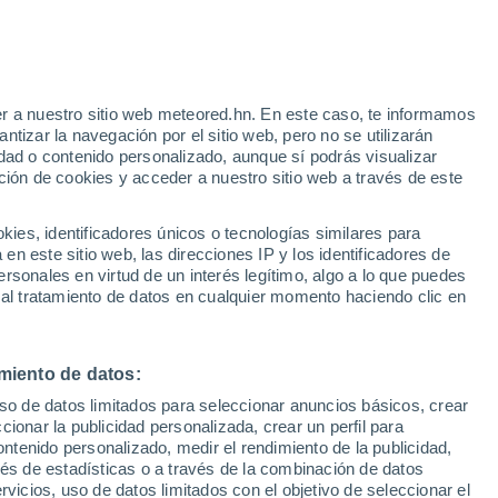
e
r a nuestro sitio web meteored.hn. En este caso, te informamos
:
55%
tizar la navegación por el sitio web, pero no se utilizarán
dad o contenido personalizado, aunque sí podrás visualizar
ción de cookies y acceder a nuestro sitio web a través de este
via
Satélites
Modelos
es, identificadores únicos o tecnologías similares para
n este sitio web, las direcciones IP y los identificadores de
rsonales en virtud de un interés legítimo, algo a lo que puedes
 al tratamiento de datos en cualquier momento haciendo clic en
Sábado
Domingo
Lunes
Martes
8 Ago
9 Ago
10 Ago
11 Ago
miento de datos:
uso de datos limitados para seleccionar anuncios básicos, crear
70%
ccionar la publicidad personalizada, crear un perfil para
0.8 mm
ontenido personalizado, medir el rendimiento de la publicidad,
33°
/
21°
33°
/
20°
32°
/
20°
34°
/
21°
vés de estadísticas o a través de la combinación de datos
rvicios, uso de datos limitados con el objetivo de seleccionar el