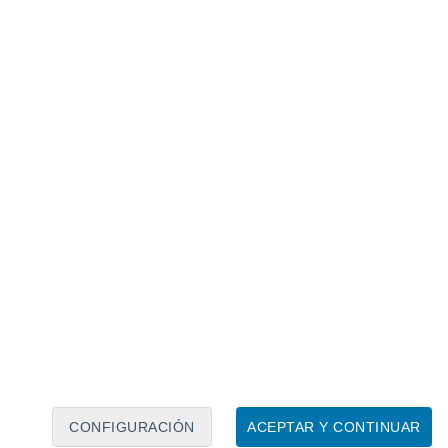
Calendario lunar
Lun
Mar
Mié
Jue
Vie
Sáb
Dom
5
6
7
8
9
10
11
12
13
14
15
16
17
18
CONFIGURACIÓN
ACEPTAR Y CONTINUAR
15