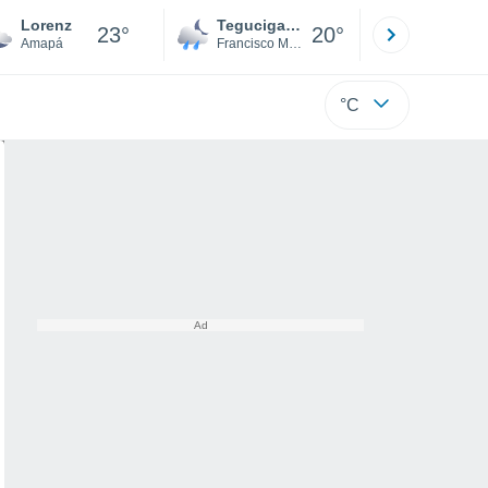
Lorenz
Tegucigalpa
San Pedr
23°
20°
Amapá
Francisco Morazán
Cortés
°C