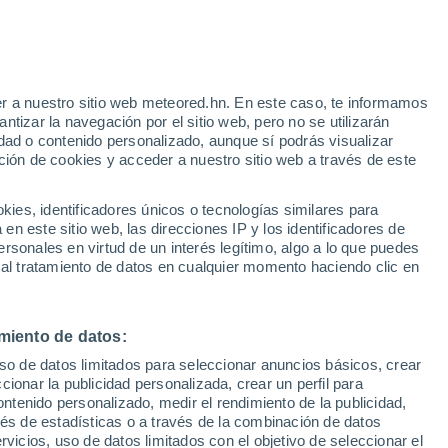
e
r a nuestro sitio web meteored.hn. En este caso, te informamos
:
44%
tizar la navegación por el sitio web, pero no se utilizarán
dad o contenido personalizado, aunque sí podrás visualizar
ción de cookies y acceder a nuestro sitio web a través de este
via
Satélites
Modelos
es, identificadores únicos o tecnologías similares para
n este sitio web, las direcciones IP y los identificadores de
rsonales en virtud de un interés legítimo, algo a lo que puedes
 al tratamiento de datos en cualquier momento haciendo clic en
omingo
Lunes
Martes
Miércoles
9 Ago
10 Ago
11 Ago
12 Ago
miento de datos:
uso de datos limitados para seleccionar anuncios básicos, crear
80%
80%
50%
ccionar la publicidad personalizada, crear un perfil para
0.6 mm
2.4 mm
0.4 mm
ontenido personalizado, medir el rendimiento de la publicidad,
31°
/
21°
31°
/
20°
32°
/
21°
32°
/
22°
vés de estadísticas o a través de la combinación de datos
rvicios, uso de datos limitados con el objetivo de seleccionar el