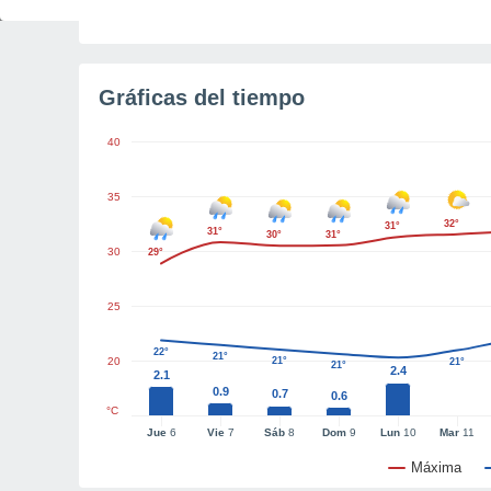
Tiempo para el amanecer
4h 55m
Gráficas del tiempo
40
35
32°
31°
31°
30°
31°
30
29°
25
22°
21°
20
21°
21°
21°
2.4
2.1
0.9
0.7
0.6
°C
Jue
6
Vie
7
Sáb
8
Dom
9
Lun
10
Mar
11
Máxima