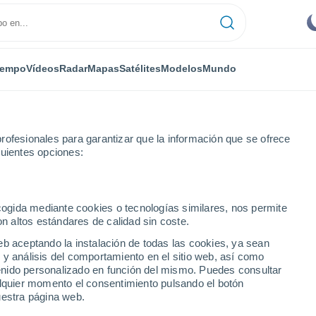
iempo
Vídeos
Radar
Mapas
Satélites
Modelos
Mundo
rofesionales para garantizar que la información que se ofrece
guientes opciones:
ecogida mediante cookies o tecnologías similares, nos permite
on altos estándares de calidad sin coste.
eb aceptando la instalación de todas las cookies, ya sean
 y análisis del comportamiento en el sitio web, así como
...
ntenido personalizado en función del mismo. Puedes consultar
alquier momento el consentimiento pulsando el botón
Por hora
uestra página web.
Cielos cubiertos en las próximas
horas