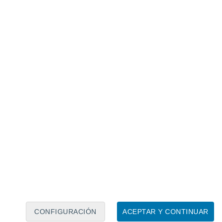
Calendario lunar
Lun
Mar
Mié
Jue
Vie
Sáb
Dom
6
7
8
9
10
11
12
13
14
15
16
17
18
19
CONFIGURACIÓN
ACEPTAR Y CONTINUAR