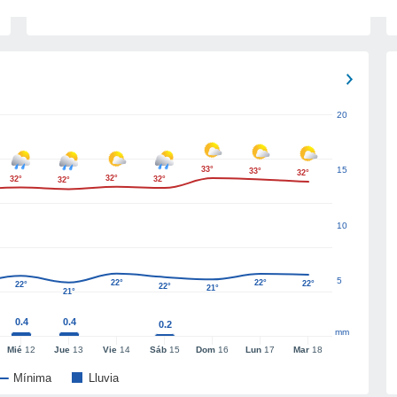
20
33°
15
33°
32°
32°
32°
32°
32°
10
5
22°
22°
22°
22°
22°
21°
21°
0.4
0.4
0.2
mm
Mié
12
Jue
13
Vie
14
Sáb
15
Dom
16
Lun
17
Mar
18
Mínima
Lluvia