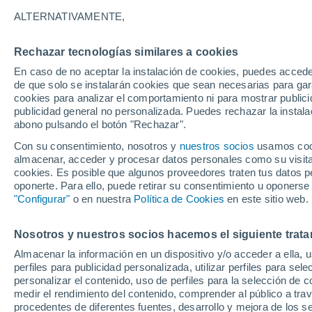
23°
ALTERNATIVAMENTE,
Rechazar tecnologías similares a cookies
Menguant
En caso de no aceptar la instalación de cookies, puedes accede
Iluminada
Sensación de 22°
de que solo se instalarán cookies que sean necesarias para garan
cookies para analizar el comportamiento ni para mostrar publici
publicidad general no personalizada. Puedes rechazar la instala
abono pulsando el botón "Rechazar".
Tiempo 1 - 7 días
Mapa de nubosidad
Radar de llu
Con su consentimiento, nosotros y
nuestros socios
usamos cooki
almacenar, acceder y procesar datos personales como su visita e
cookies. Es posible que algunos proveedores traten tus datos pe
oponerte. Para ello, puede retirar su consentimiento u oponerse
Mañana
Sábado
D
Hoy
"Configurar"
o en nuestra
Política de Cookies
en este sitio web.
7 Ago
8 Ago
6 Ago
Nosotros y nuestros socios hacemos el siguiente trata
Almacenar la información en un dispositivo y/o acceder a ella, 
70%
60%
80%
perfiles para publicidad personalizada, utilizar perfiles para sele
0.9 mm
0.7 mm
2.1 mm
personalizar el contenido, uso de perfiles para la selección de c
31°
/
21°
30°
/
21°
29°
/
22°
medir el rendimiento del contenido, comprender al público a tra
procedentes de diferentes fuentes, desarrollo y mejora de los se