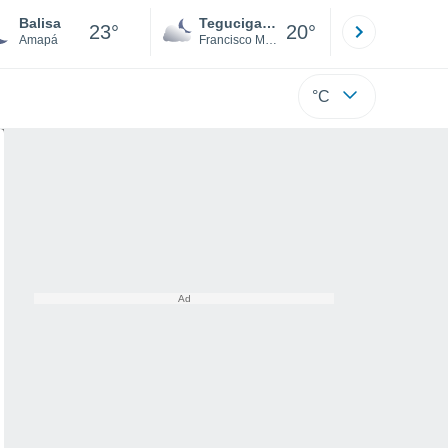
Balisa
Tegucigalpa
San Pedr
23°
20°
Amapá
Francisco Morazán
Cortés
°C