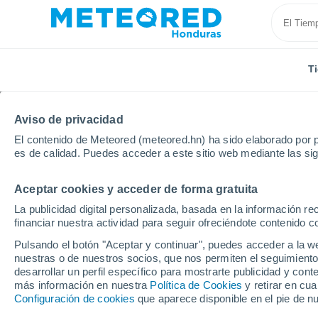
T
Aviso de privacidad
El contenido de Meteored (meteored.hn) ha sido elaborado por p
es de calidad. Puedes acceder a este sitio web mediante las si
Aceptar cookies y acceder de forma gratuita
Inicio
Brasil
Estado de Amapá
Balisa
La publicidad digital personalizada, basada en la información r
financiar nuestra actividad para seguir ofreciéndote contenido c
Tiempo en Balisa - AP
Pulsando el botón "Aceptar y continuar", puedes acceder a la w
nuestras o de nuestros socios, que nos permiten el seguimiento
01:15
Jueves
desarrollar un perfil específico para mostrarte publicidad y co
más información en nuestra
Política de Cookies
y retirar en cu
Configuración de cookies
que aparece disponible en el pie de n
Cielo despejado