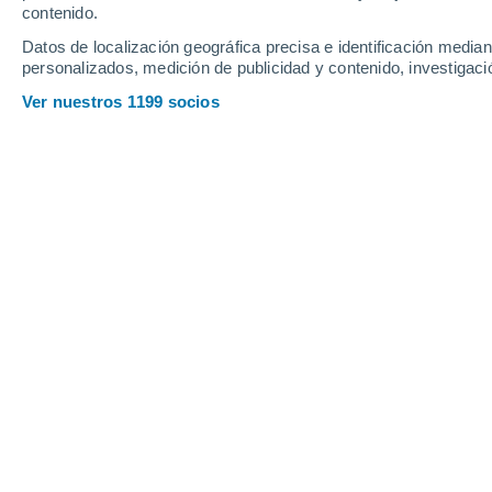
contenido.
14
-
34
km/h
13
-
32
km/h
14
12
-
33
km/h
Datos de localización geográfica precisa e identificación mediant
personalizados, medición de publicidad y contenido, investigació
Tiempo en Balisa - AP hoy
, 6 de agos
Ver nuestros 1199 socios
Cielo despejado
23°
01:00
Sensación T.
22°
Cielo despejado
23°
02:00
Sensación T.
21°
Nubes y claros
22°
03:00
Sensación T.
20°
Parcialmente n
22°
05:00
Sensación T.
20°
Cubierto
24°
08:00
Sensación T.
23°