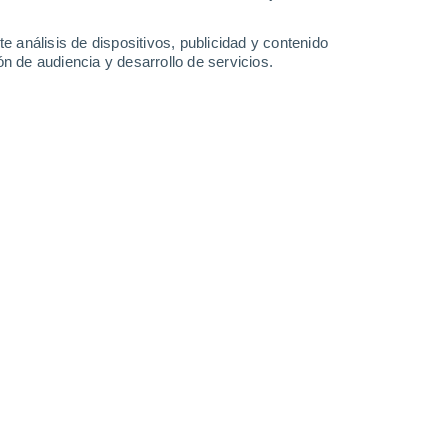
-
34
km/h
12
-
30
km/h
11
-
24
km/h
12
-
27
km/h
e análisis de dispositivos, publicidad y contenido
n de audiencia y desarrollo de servicios.
to
Noreste
0 Bajo
12
-
23 km/h
FPS:
no
Noreste
0 Bajo
11
-
23 km/h
FPS:
no
Noreste
0 Bajo
11
-
22 km/h
FPS:
no
uboso
Noreste
0 Bajo
10
-
21 km/h
FPS:
no
Noreste
1 Bajo
11
-
25 km/h
FPS:
no