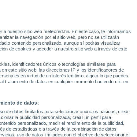
 Alto!
r a nuestro sitio web meteored.hn. En este caso, te informamos
tizar la navegación por el sitio web, pero no se utilizarán
dad o contenido personalizado, aunque sí podrás visualizar
ción de cookies y acceder a nuestro sitio web a través de este
via
Satélites
Modelos
es, identificadores únicos o tecnologías similares para
n este sitio web, las direcciones IP y los identificadores de
rsonales en virtud de un interés legítimo, algo a lo que puedes
 al tratamiento de datos en cualquier momento haciendo clic en
Lunes
Martes
Miércoles
Jueves
10 Ago
11 Ago
12 Ago
13 Ago
miento de datos:
uso de datos limitados para seleccionar anuncios básicos, crear
40%
ccionar la publicidad personalizada, crear un perfil para
0.4 mm
ontenido personalizado, medir el rendimiento de la publicidad,
33°
/
16°
36°
/
18°
38°
/
19°
38°
/
19°
vés de estadísticas o a través de la combinación de datos
rvicios, uso de datos limitados con el objetivo de seleccionar el