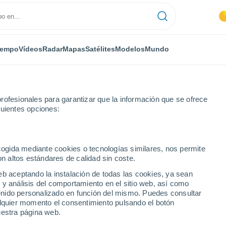
iempo
Vídeos
Radar
Mapas
Satélites
Modelos
Mundo
rofesionales para garantizar que la información que se ofrece
guientes opciones:
ecogida mediante cookies o tecnologías similares, nos permite
on altos estándares de calidad sin coste.
eb aceptando la instalación de todas las cookies, ya sean
 y análisis del comportamiento en el sitio web, así como
...
ntenido personalizado en función del mismo. Puedes consultar
alquier momento el consentimiento pulsando el botón
Por hora
uestra página web.
Intervalos nubosos en las
próximas horas