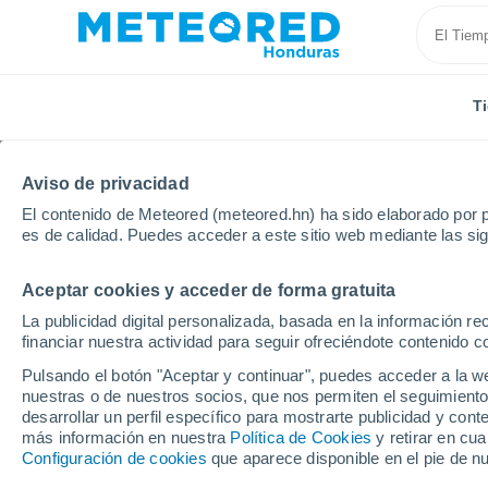
T
Aviso de privacidad
El contenido de Meteored (meteored.hn) ha sido elaborado por p
es de calidad. Puedes acceder a este sitio web mediante las si
Aceptar cookies y acceder de forma gratuita
Inicio
España
País Vasco
Álava
Leza
La publicidad digital personalizada, basada en la información r
financiar nuestra actividad para seguir ofreciéndote contenido c
Tiempo en Leza
Pulsando el botón "Aceptar y continuar", puedes acceder a la w
nuestras o de nuestros socios, que nos permiten el seguimiento
15:02
Viernes
desarrollar un perfil específico para mostrarte publicidad y co
más información en nuestra
Política de Cookies
y retirar en cu
Configuración de cookies
que aparece disponible en el pie de n
Soleado