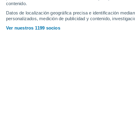
contenido.
15
-
43
km/h
16
-
34
km/h
10
17
-
39
km/h
Datos de localización geográfica precisa e identificación mediant
personalizados, medición de publicidad y contenido, investigació
Tiempo en Leza hoy
, 7 de agosto
Ver nuestros 1199 socios
Soleado
33°
15:00
Sensación T.
32°
Soleado
34°
16:00
Sensación T.
33°
Soleado
34°
17:00
Sensación T.
33°
Nubes y claros
32°
18:00
Sensación T.
32°
Soleado
30°
19:00
Sensación T.
30°