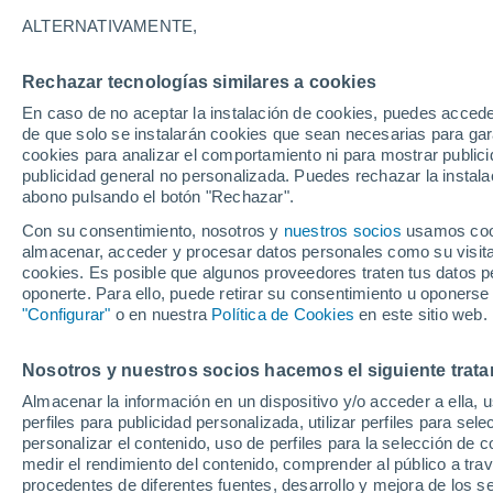
33°
ALTERNATIVAMENTE,
Rechazar tecnologías similares a cookies
UV
8 ¡Muy
En caso de no aceptar la instalación de cookies, puedes accede
Sensación de 32°
FPS
25-50
de que solo se instalarán cookies que sean necesarias para garan
cookies para analizar el comportamiento ni para mostrar publici
publicidad general no personalizada. Puedes rechazar la instala
abono pulsando el botón "Rechazar".
Tiempo 1 - 7 días
Mapa de nubosidad
Radar de llu
Con su consentimiento, nosotros y
nuestros socios
usamos cooki
almacenar, acceder y procesar datos personales como su visita e
cookies. Es posible que algunos proveedores traten tus datos pe
oponerte. Para ello, puede retirar su consentimiento u oponerse
Mañana
Domingo
Hoy
"Configurar"
o en nuestra
Política de Cookies
en este sitio web.
8 Ago
9 Ago
7 Ago
Nosotros y nuestros socios hacemos el siguiente trata
Almacenar la información en un dispositivo y/o acceder a ella, 
80%
40%
perfiles para publicidad personalizada, utilizar perfiles para sele
3.6 mm
0.3 mm
personalizar el contenido, uso de perfiles para la selección de c
35°
/
16°
33°
/
20°
35°
/
14°
medir el rendimiento del contenido, comprender al público a tra
procedentes de diferentes fuentes, desarrollo y mejora de los se