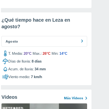
¿Qué tiempo hace en Leza en
agosto
?
Agosto
T. Media:
20°C
Max.:
26°C
Min:
14°C
Días de lluvia:
8
días
Acum. de lluvia:
34 mm
Viento medio:
7 km/h
Vídeos
Más Vídeos