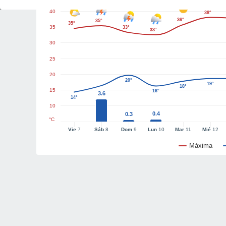
40
38°
36°
35°
35°
35
33°
33°
30
25
20
20°
19°
18°
15
16°
3.6
14°
10
0.4
0.3
°C
Vie
7
Sáb
8
Dom
9
Lun
10
Mar
11
Mié
12
Máxima