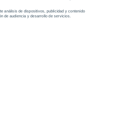
-
28
km/h
17
-
37
km/h
16
-
35
km/h
14
-
35
km/h
e análisis de dispositivos, publicidad y contenido
n de audiencia y desarrollo de servicios.
Noreste
8 ¡Muy Alto!
1
-
16 km/h
FPS:
25-50
Norte
7 Alto
5
-
20 km/h
FPS:
15-25
Norte
5 Medio
11
-
27 km/h
FPS:
6-10
Norte
3 Medio
14
-
34 km/h
FPS:
6-10
Norte
1 Bajo
17
-
39 km/h
FPS:
no