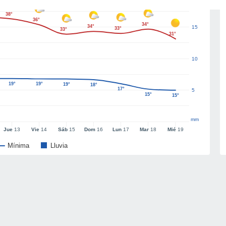
38°
36°
34°
34°
15
33°
33°
31°
10
19°
19°
19°
18°
17°
5
15°
15°
mm
Jue
13
Vie
14
Sáb
15
Dom
16
Lun
17
Mar
18
Mié
19
Mínima
Lluvia