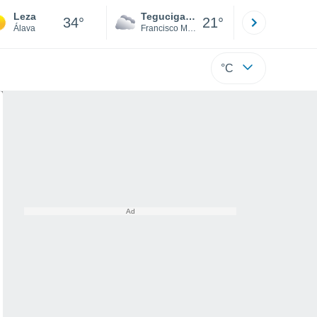
Leza
Tegucigalpa
San Pedr
34°
21°
Álava
Francisco Morazán
Cortés
°C