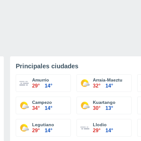
Principales ciudades
Amurrio
Arraia-Maeztu
29°
14°
32°
14°
Campezo
Kuartango
34°
14°
30°
13°
Legutiano
Llodio
29°
14°
29°
14°