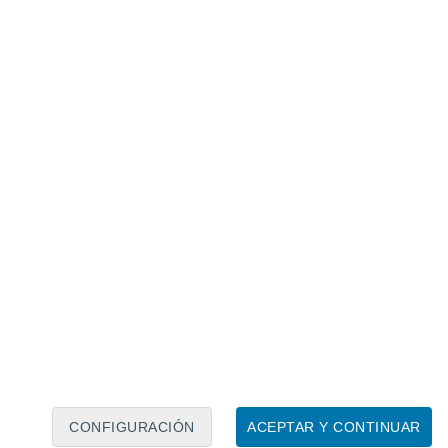
Calendario lunar
Lun
Mar
Mié
Jue
Vie
Sáb
Dom
7
8
9
10
11
12
13
14
15
16
17
18
19
20
CONFIGURACIÓN
ACEPTAR Y CONTINUAR
20