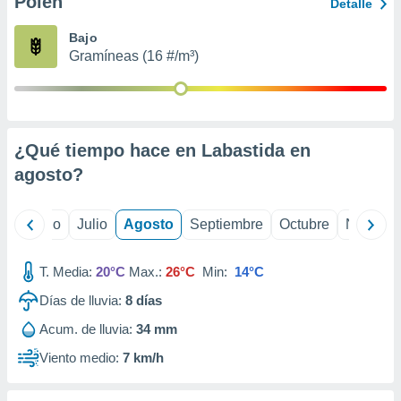
Polen
ados con el
Detalle
 seleccionar
o.
Bajo
Gramíneas (16 #/m³)
calización
precisa e
ión mediante
, publicidad
¿Qué tiempo hace en Labastida en
dos,
agosto
?
 publicidad
,
ón de
yo
Junio
Julio
Agosto
Septiembre
Octubre
Noviemb
 desarrollo
s.
T. Media:
20°C
Max.:
26°C
Min:
14°C
tros 1199
ios
Días de lluvia:
8
días
Acum. de lluvia:
34 mm
Viento medio:
7 km/h