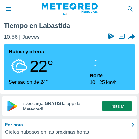
Tiempo en Labastida
privacidad
10:56
Jueves
...
o de
n) ha sido
Nubes y claros
or
22°
es para
ue la
 que se
Norte
e calidad.
Sensación de 24°
10
25 km/h
eder a este
ediante las
opciones:
¡Descarga
GRATIS
la app de
Instalar
ookies y
Meteored!
e forma
Por hora
d digital
Cielos nubosos en las próximas horas
ada, basada