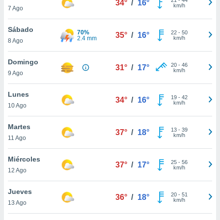
34°
/
16°
ublicidad y
km/h
7 Ago
do en
Sábado
 mismo.
70%
22
-
50
35°
/
16°
2.4 mm
km/h
sultar más
8 Ago
 en nuestra
 Cookies
y
Domingo
20
-
46
31°
/
17°
ualquier
km/h
9 Ago
ento
Lunes
 botón
19
-
42
34°
/
16°
km/h
10 Ago
ación de
kies
 disponible
Martes
13
-
39
37°
/
18°
e nuestra
km/h
11 Ago
.
Miércoles
IVAMENTE,
25
-
56
37°
/
17°
km/h
12 Ago
as
Jueves
20
-
51
36°
/
18°
 a cookies
km/h
13 Ago
 no aceptar