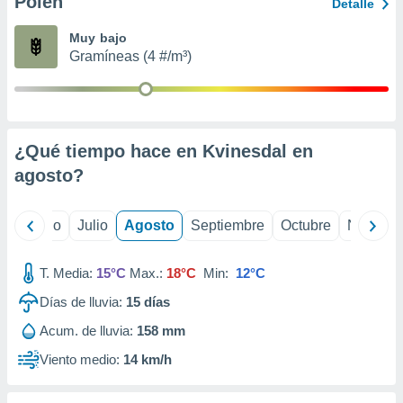
Polen
ados con el
Detalle
 seleccionar
o.
Muy bajo
Gramíneas (4 #/m³)
calización
precisa e
ión mediante
, publicidad
¿Qué tiempo hace en Kvinesdal en
dos,
agosto
?
 publicidad
,
ón de
yo
Junio
Julio
Agosto
Septiembre
Octubre
Noviemb
 desarrollo
s.
T. Media:
15°C
Max.:
18°C
Min:
12°C
tros 1199
ios
Días de lluvia:
15
días
Acum. de lluvia:
158 mm
Viento medio:
14 km/h