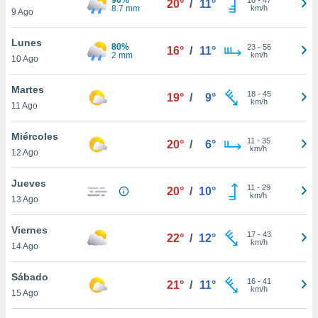
20°
/
11°
ublicidad y
8.7 mm
km/h
9 Ago
do en
Lunes
 mismo.
80%
23
-
56
16°
/
11°
2 mm
km/h
sultar más
10 Ago
 en nuestra
 Cookies
y
Martes
18
-
45
19°
/
9°
ualquier
km/h
11 Ago
ento
Miércoles
 botón
11
-
35
20°
/
6°
km/h
12 Ago
ación de
kies
 disponible
Jueves
11
-
29
20°
/
10°
e nuestra
km/h
13 Ago
.
Viernes
IVAMENTE,
17
-
43
22°
/
12°
km/h
14 Ago
as
Sábado
16
-
41
21°
/
11°
 a cookies
km/h
15 Ago
 no aceptar