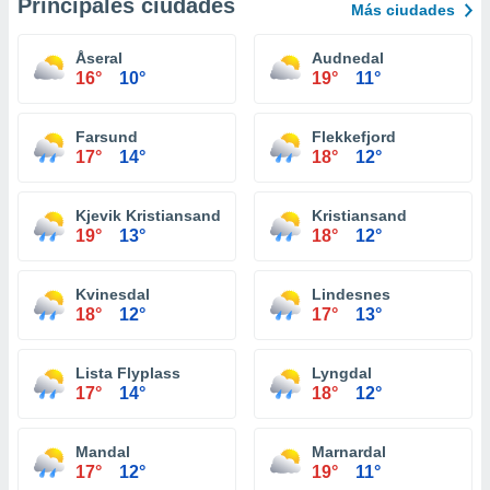
Principales ciudades
Más ciudades
Åseral
Audnedal
16°
10°
19°
11°
Farsund
Flekkefjord
17°
14°
18°
12°
Kjevik Kristiansand
Kristiansand
19°
13°
18°
12°
Kvinesdal
Lindesnes
18°
12°
17°
13°
Lista Flyplass
Lyngdal
17°
14°
18°
12°
Mandal
Marnardal
17°
12°
19°
11°