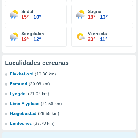
Sirdal
Søgne
15°
10°
18°
13°
Songdalen
Vennesla
19°
12°
20°
11°
Localidades cercanas
Flekkefjord
(10.36 km)
Farsund
(20.09 km)
Lyngdal
(21.02 km)
Lista Flyplass
(21.56 km)
Hægebostad
(28.55 km)
Lindesnes
(37.78 km)