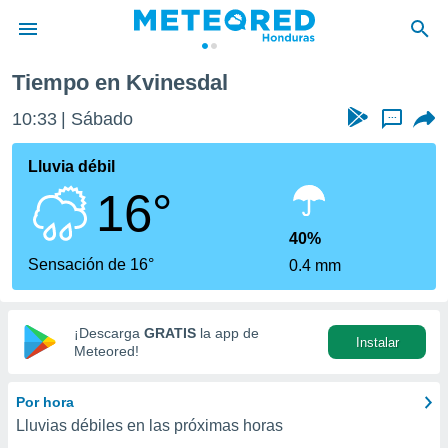
Tiempo en Kvinesdal
privacidad
10:33
Sábado
...
o de
n) ha sido
Lluvia débil
or
16°
es para
ue la
 que se
40%
e calidad.
Sensación de 16°
0.4 mm
eder a este
ediante las
opciones:
¡Descarga
GRATIS
la app de
Instalar
ookies y
Meteored!
e forma
Por hora
d digital
Lluvias débiles en las próximas horas
ada, basada