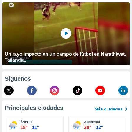
ublicidad y
do en
 mismo.
sultar más
 en nuestra
 Cookies
y
ualquier
ento
Un rayo impactó en un campo de fútbol en Narathiwat,
 botón
Tailandia.
ación de
kies
 disponible
Síguenos
e nuestra
.
IVAMENTE,
Principales ciudades
Más ciudades
as
 a cookies
Åseral
Audnedal
18°
11°
20°
12°
 no aceptar