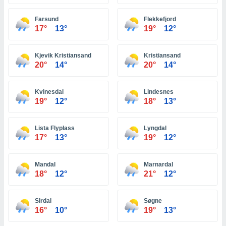
ón de
uedes
Farsund
Flekkefjord
uestro sitio
17°
13°
19°
12°
ed.hn. En
te
 de que
Kjevik Kristiansand
Kristiansand
talarán
20°
14°
20°
14°
e sean
para
a
Kvinesdal
Lindesnes
por el sitio
19°
12°
18°
13°
o se
cookies para
Lista Flyplass
Lyngdal
nto ni para
17°
13°
19°
12°
licidad o
Mandal
Marnardal
ado, aunque
18°
12°
21°
12°
sualizar
general no
ada. Puedes
Sirdal
Søgne
 instalación
16°
10°
19°
13°
y acceder a
io web a