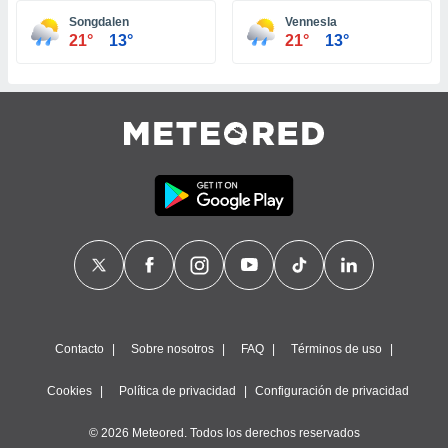
ste abono
Songdalen
Vennesla
 botón
21°
13°
21°
13°
.
nto,
cios
kies,
ores únicos
as similares
nar,
rocesar
onales como
 este sitio
recciones IP
ficadores de
 posible
s
Contacto
Sobre nosotros
FAQ
Términos de uso
 traten tus
nales en
Cookies
Política de privacidad
Configuración de privacidad
 interés
go a lo que
© 2026 Meteored. Todos los derechos reservados
nerte. Para