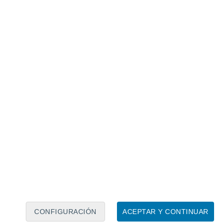
Calendario lunar
Lun
Mar
Mié
Jue
Vie
Sáb
Dom
7
8
9
10
11
12
13
14
15
16
17
18
19
20
CONFIGURACIÓN
ACEPTAR Y CONTINUAR