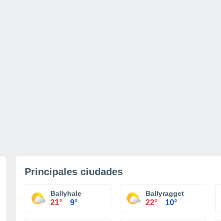
Principales ciudades
Ballyhale
Ballyragget
21°
9°
22°
10°