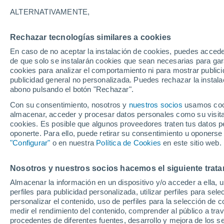
11°
ALTERNATIVAMENTE,
Rechazar tecnologías similares a cookies
Menguant
En caso de no aceptar la instalación de cookies, puedes accede
Iluminada
Sensación de 11°
de que solo se instalarán cookies que sean necesarias para garan
cookies para analizar el comportamiento ni para mostrar publici
publicidad general no personalizada. Puedes rechazar la instala
abono pulsando el botón "Rechazar".
Tiempo 1 - 7 días
Mapa de nubosidad
Radar de llu
Con su consentimiento, nosotros y
nuestros socios
usamos cooki
almacenar, acceder y procesar datos personales como su visita e
cookies. Es posible que algunos proveedores traten tus datos pe
oponerte. Para ello, puede retirar su consentimiento u oponerse
Mañana
Domingo
Hoy
"Configurar"
o en nuestra
Política de Cookies
en este sitio web.
8 Ago
9 Ago
7 Ago
Nosotros y nuestros socios hacemos el siguiente trata
Almacenar la información en un dispositivo y/o acceder a ella, 
30%
40%
perfiles para publicidad personalizada, utilizar perfiles para sele
0.2 mm
0.5 mm
personalizar el contenido, uso de perfiles para la selección de c
20°
/
12°
23°
/
15°
22°
/
9°
medir el rendimiento del contenido, comprender al público a tra
procedentes de diferentes fuentes, desarrollo y mejora de los se