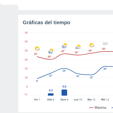
Tiempo para el amanecer
2h 17m
Gráficas del tiempo
35
30
25°
25
24°
23°
22°
22°
20°
20
15
16°
15°
12°
12°
10
12°
9°
0.5
5
0.2
°C
Vie
7
Sáb
8
Dom
9
Lun
10
Mar
11
Mié
12
Máxima