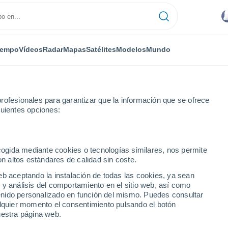
iempo
Vídeos
Radar
Mapas
Satélites
Modelos
Mundo
rofesionales para garantizar que la información que se ofrece
guientes opciones:
ecogida mediante cookies o tecnologías similares, nos permite
on altos estándares de calidad sin coste.
eb aceptando la instalación de todas las cookies, ya sean
 y análisis del comportamiento en el sitio web, así como
...
ntenido personalizado en función del mismo. Puedes consultar
alquier momento el consentimiento pulsando el botón
Por hora
uestra página web.
Intervalos nubosos en las
próximas horas