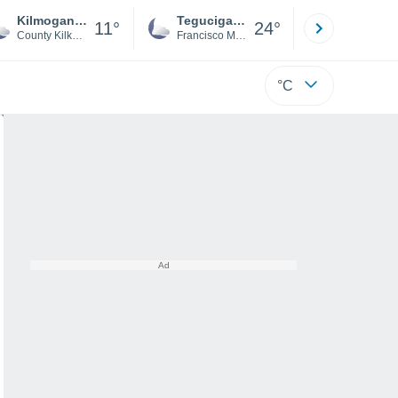
Kilmoganny
Tegucigalpa
San Pedr
11°
24°
County Kilkenny
Francisco Morazán
Cortés
°C