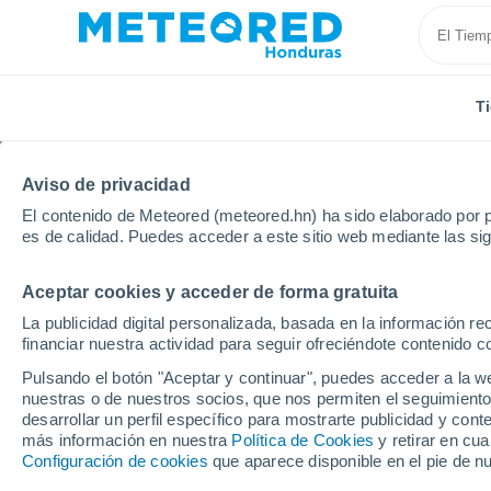
T
Aviso de privacidad
El contenido de Meteored (meteored.hn) ha sido elaborado por p
es de calidad. Puedes acceder a este sitio web mediante las si
Aceptar cookies y acceder de forma gratuita
Inicio
Irlanda
Condado de Kilkenny
Kilmoganny
La publicidad digital personalizada, basada en la información r
financiar nuestra actividad para seguir ofreciéndote contenido c
Tiempo en Kilmoganny
Pulsando el botón "Aceptar y continuar", puedes acceder a la w
nuestras o de nuestros socios, que nos permiten el seguimiento
03:00
Viernes
desarrollar un perfil específico para mostrarte publicidad y co
más información en nuestra
Política de Cookies
y retirar en cu
Configuración de cookies
que aparece disponible en el pie de n
Nubes y claros