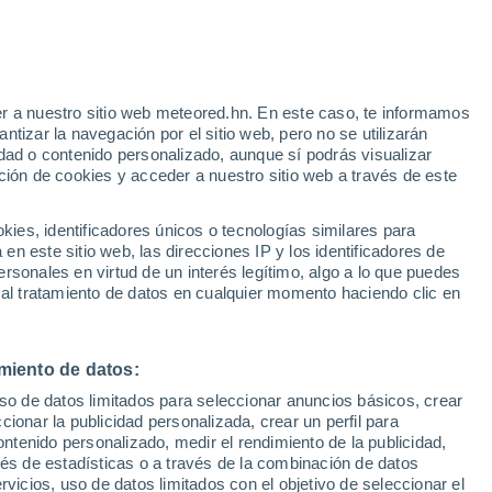
e
r a nuestro sitio web meteored.hn. En este caso, te informamos
:
35%
tizar la navegación por el sitio web, pero no se utilizarán
dad o contenido personalizado, aunque sí podrás visualizar
ción de cookies y acceder a nuestro sitio web a través de este
via
Satélites
Modelos
es, identificadores únicos o tecnologías similares para
n este sitio web, las direcciones IP y los identificadores de
rsonales en virtud de un interés legítimo, algo a lo que puedes
 al tratamiento de datos en cualquier momento haciendo clic en
Lunes
Martes
Miércoles
Jueves
10 Ago
11 Ago
12 Ago
13 Ago
miento de datos:
uso de datos limitados para seleccionar anuncios básicos, crear
ccionar la publicidad personalizada, crear un perfil para
ontenido personalizado, medir el rendimiento de la publicidad,
22°
/
12°
24°
/
12°
25°
/
16°
24°
/
16°
vés de estadísticas o a través de la combinación de datos
rvicios, uso de datos limitados con el objetivo de seleccionar el