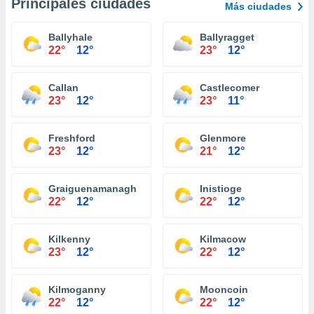
Principales ciudades
Más ciudades
Ballyhale
Ballyragget
22°
12°
23°
12°
Callan
Castlecomer
23°
12°
23°
11°
Freshford
Glenmore
23°
12°
21°
12°
Graiguenamanagh
Inistioge
22°
12°
22°
12°
Kilkenny
Kilmacow
23°
12°
22°
12°
Kilmoganny
Mooncoin
22°
12°
22°
12°