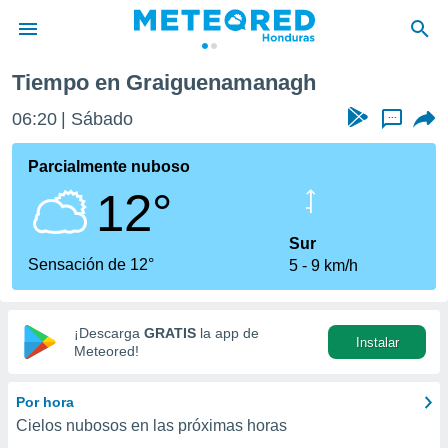
Tiempo en Graiguenamanagh
privacidad
06:20
Sábado
...
o de
n) ha sido
Parcialmente nuboso
or
12°
es para
ue la
 que se
Sur
e calidad.
Sensación de 12°
5
9 km/h
eder a este
ediante las
opciones:
¡Descarga
GRATIS
la app de
Instalar
ookies y
Meteored!
e forma
Por hora
d digital
Cielos nubosos en las próximas horas
ada, basada