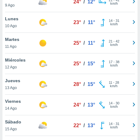
24°
/
12°
ublicidad y
km/h
9 Ago
do en
Lunes
 mismo.
14
-
31
23°
/
11°
km/h
sultar más
10 Ago
 en nuestra
 Cookies
y
Martes
21
-
42
25°
/
11°
ualquier
km/h
11 Ago
ento
Miércoles
 botón
17
-
38
25°
/
15°
km/h
12 Ago
ación de
kies
 disponible
Jueves
11
-
28
28°
/
15°
e nuestra
km/h
13 Ago
.
Viernes
IVAMENTE,
14
-
30
24°
/
13°
km/h
14 Ago
as
Sábado
14
-
31
22°
/
13°
 a cookies
km/h
15 Ago
 no aceptar