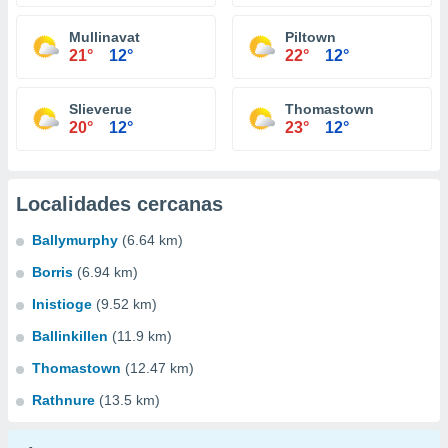
Mullinavat
Piltown
21°
12°
22°
12°
Slieverue
Thomastown
20°
12°
23°
12°
Localidades cercanas
Ballymurphy
(6.64 km)
Borris
(6.94 km)
Inistioge
(9.52 km)
Ballinkillen
(11.9 km)
Thomastown
(12.47 km)
Rathnure
(13.5 km)