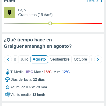
Polen
ados con el
Detalle
 seleccionar
o.
Bajo
Gramíneas (19 #/m³)
calización
precisa e
ión mediante
, publicidad
¿Qué tiempo hace en
dos,
Graiguenamanagh en
agosto
?
 publicidad
,
ón de
yo
Junio
Julio
Agosto
Septiembre
Octubre
Noviemb
 desarrollo
s.
T. Media:
15°C
Max.:
18°C
Min:
12°C
tros 1199
ios
Días de lluvia:
12
días
Acum. de lluvia:
79 mm
Viento medio:
12 km/h