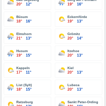
20°
12°
19°
16°
Büsum
Eckernförde
18°
16°
19°
13°
Elmshorn
Grömitz
21°
13°
20°
14°
Husum
Itzehoe
19°
15°
20°
13°
Kappeln
Kiel
17°
11°
20°
13°
List (Sylt)
Lubeca
18°
15°
20°
13°
Ratzeburg
Sankt Peter-Ording