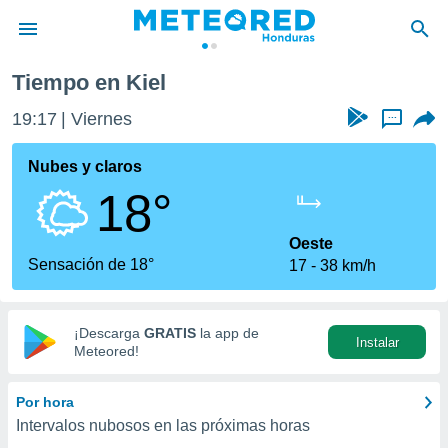
Tiempo en Kiel
privacidad
19:17
Viernes
...
o de
n) ha sido
Nubes y claros
or
18°
es para
ue la
 que se
Oeste
e calidad.
Sensación de 18°
17
38 km/h
eder a este
ediante las
opciones:
¡Descarga
GRATIS
la app de
Instalar
ookies y
Meteored!
e forma
Por hora
d digital
Intervalos nubosos en las próximas horas
ada, basada