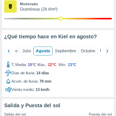
ados con el
Moderado
 seleccionar
Gramíneas (26 #/m³)
o.
calización
precisa e
ión mediante
¿Qué tiempo hace en Kiel en
agosto
?
, publicidad
dos,
yo
Junio
Julio
Agosto
Septiembre
Octubre
Noviemb
 publicidad
,
ón de
T. Media:
18°C
Max.:
22°C
Min:
13°C
 desarrollo
s.
Días de lluvia:
14
días
tros 1199
Acum. de lluvia:
79 mm
ios
Viento medio:
13 km/h
Salida y Puesta del sol
Salida del sol
Puesta del sol