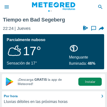
Tiempo en Bad Segeberg
privacidad
22:24
Jueves
...
o de
n) ha sido
Parcialmente nuboso
or
17°
es para
ue la
 que se
Menguante
e calidad.
Sensación de 17°
Iluminada:
46%
eder a este
ediante las
opciones:
¡Descarga
GRATIS
la app de
Instalar
ookies y
Meteored!
e forma
Por hora
d digital
Lluvias débiles en las próximas horas
ada, basada