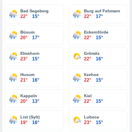
Bad Segeberg
Burg auf Fehmarn
22°
15°
22°
17°
Büsum
Eckernförde
20°
17°
22°
15°
Elmshorn
Grömitz
23°
15°
22°
16°
Husum
Itzehoe
21°
16°
22°
15°
Kappeln
Kiel
20°
13°
22°
15°
List (Sylt)
Lubeca
19°
16°
23°
15°