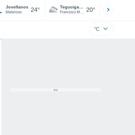
Jovellanos
Tegucigalpa
San Pedr
24°
20°
Matanzas
Francisco Morazán
Cortés
°C