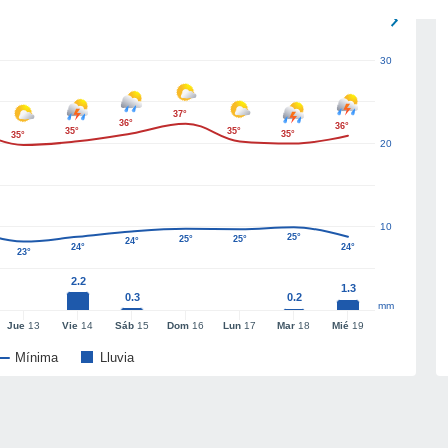
30
37°
36°
36°
35°
35°
35°
35°
20
10
25°
25°
25°
24°
24°
24°
23°
2.2
1.3
0.3
0.2
mm
Jue
13
Vie
14
Sáb
15
Dom
16
Lun
17
Mar
18
Mié
19
Mínima
Lluvia