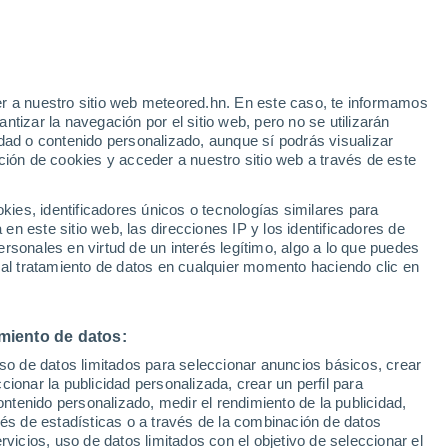
e
r a nuestro sitio web meteored.hn. En este caso, te informamos
:
32%
tizar la navegación por el sitio web, pero no se utilizarán
dad o contenido personalizado, aunque sí podrás visualizar
ción de cookies y acceder a nuestro sitio web a través de este
via
Satélites
Modelos
es, identificadores únicos o tecnologías similares para
n este sitio web, las direcciones IP y los identificadores de
rsonales en virtud de un interés legítimo, algo a lo que puedes
 al tratamiento de datos en cualquier momento haciendo clic en
Lunes
Martes
Miércoles
Jueves
10 Ago
11 Ago
12 Ago
13 Ago
miento de datos:
uso de datos limitados para seleccionar anuncios básicos, crear
60%
80%
ccionar la publicidad personalizada, crear un perfil para
0.3 mm
1.7 mm
ontenido personalizado, medir el rendimiento de la publicidad,
35°
/
24°
35°
/
25°
36°
/
24°
35°
/
23°
vés de estadísticas o a través de la combinación de datos
rvicios, uso de datos limitados con el objetivo de seleccionar el