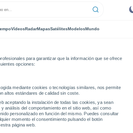
iempo
Vídeos
Radar
Mapas
Satélites
Modelos
Mundo
rofesionales para garantizar que la información que se ofrece
guientes opciones:
ecogida mediante cookies o tecnologías similares, nos permite
on altos estándares de calidad sin coste.
eb aceptando la instalación de todas las cookies, ya sean
 y análisis del comportamiento en el sitio web, así como
...
ntenido personalizado en función del mismo. Puedes consultar
alquier momento el consentimiento pulsando el botón
Por hora
uestra página web.
Calor Húmedo Sofocante en las
próximas horas