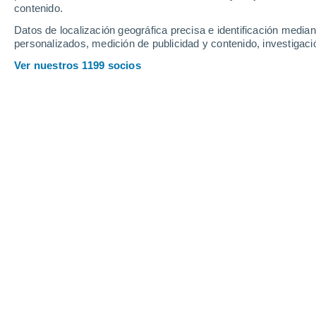
contenido.
14
-
29
km/h
16
-
34
km/h
18
12
-
28
km/h
Datos de localización geográfica precisa e identificación mediant
personalizados, medición de publicidad y contenido, investigació
Tiempo en Jovellanos hoy
, 7 de agos
Ver nuestros 1199 socios
Cielo despejado
24°
06:00
Sensación T.
22°
Soleado
24°
07:00
Sensación T.
22°
Soleado
25°
08:00
Sensación T.
25°
Soleado
26°
09:00
Sensación T.
29°
Nubes y claros
30°
11:00
Sensación T.
35°