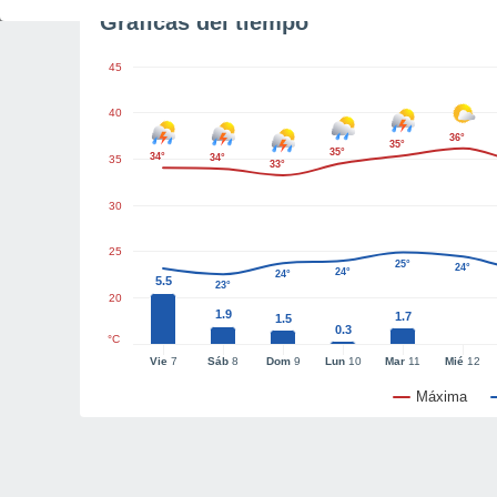
Gráficas del tiempo
45
40
36°
35°
35°
34°
34°
35
33°
30
25
25°
24°
24°
24°
5.5
23°
20
1.9
1.7
1.5
0.3
°C
Vie
7
Sáb
8
Dom
9
Lun
10
Mar
11
Mié
12
Máxima