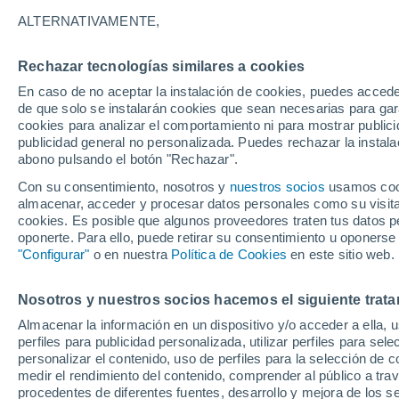
24°
ALTERNATIVAMENTE,
Rechazar tecnologías similares a cookies
Menguant
En caso de no aceptar la instalación de cookies, puedes accede
Iluminada
Sensación de 22°
de que solo se instalarán cookies que sean necesarias para garan
cookies para analizar el comportamiento ni para mostrar publici
publicidad general no personalizada. Puedes rechazar la instala
abono pulsando el botón "Rechazar".
Tiempo 1 - 7 días
Mapa de nubosidad
Radar de llu
Con su consentimiento, nosotros y
nuestros socios
usamos cooki
almacenar, acceder y procesar datos personales como su visita e
cookies. Es posible que algunos proveedores traten tus datos pe
oponerte. Para ello, puede retirar su consentimiento u oponerse
Mañana
Domingo
Hoy
"Configurar"
o en nuestra
Política de Cookies
en este sitio web.
8 Ago
9 Ago
7 Ago
Nosotros y nuestros socios hacemos el siguiente trata
Almacenar la información en un dispositivo y/o acceder a ella, 
70%
90%
80%
perfiles para publicidad personalizada, utilizar perfiles para sele
1.9 mm
1.5 mm
5.5 mm
personalizar el contenido, uso de perfiles para la selección de c
34°
/
23°
33°
/
24°
34°
/
23°
medir el rendimiento del contenido, comprender al público a tra
procedentes de diferentes fuentes, desarrollo y mejora de los se