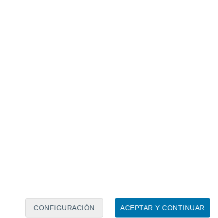
Calendario lunar
Lun
Mar
Mié
Jue
Vie
Sáb
Dom
7
8
9
10
11
12
13
14
15
16
17
18
19
20
CONFIGURACIÓN
ACEPTAR Y CONTINUAR