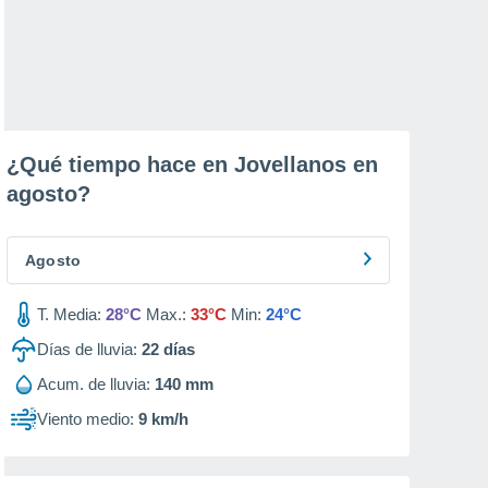
¿Qué tiempo hace en Jovellanos en
agosto
?
Agosto
T. Media:
28°C
Max.:
33°C
Min:
24°C
Días de lluvia:
22
días
Acum. de lluvia:
140 mm
Viento medio:
9 km/h