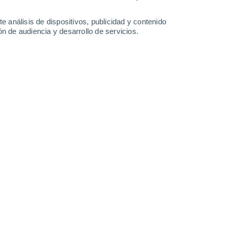
-
34
km/h
16
-
37
km/h
16
-
40
km/h
16
-
36
km/h
e análisis de dispositivos, publicidad y contenido
n de audiencia y desarrollo de servicios.
to
Este
0 Bajo
7
-
14 km/h
FPS:
no
Este
0 Bajo
5
-
11 km/h
FPS:
no
Este
0 Bajo
4
-
9 km/h
FPS:
no
Noreste
1 Bajo
4
-
11 km/h
FPS:
no
Este
6 Alto
10
-
23 km/h
FPS:
15-25