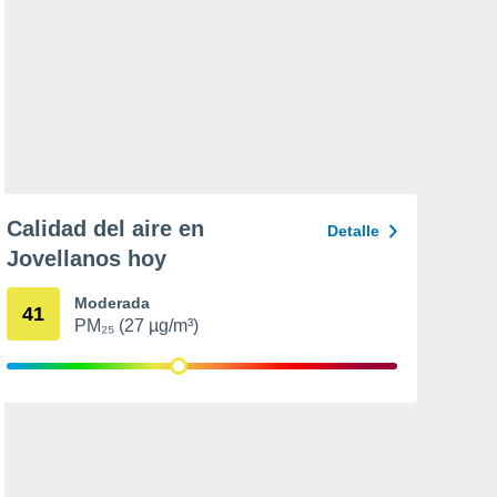
Calidad del aire en
Detalle
Jovellanos hoy
Moderada
41
PM₂₅ (27 µg/m³)