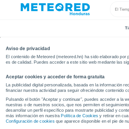
T
Aviso de privacidad
El contenido de Meteored (meteored.hn) ha sido elaborado por p
es de calidad. Puedes acceder a este sitio web mediante las si
Aceptar cookies y acceder de forma gratuita
Inicio
Cuba
Provincia de Matanzas
Jovellanos
La publicidad digital personalizada, basada en la información r
financiar nuestra actividad para seguir ofreciéndote contenido c
Tiempo en Jovellanos
Pulsando el botón "Aceptar y continuar", puedes acceder a la w
nuestras o de nuestros socios, que nos permiten el seguimiento
05:37
Viernes
desarrollar un perfil específico para mostrarte publicidad y co
más información en nuestra
Política de Cookies
y retirar en cu
Configuración de cookies
que aparece disponible en el pie de n
Cielo despejado