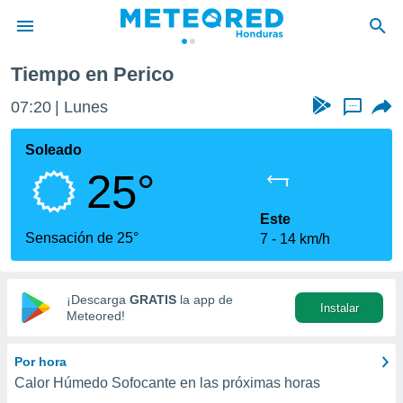
Tiempo en Perico
privacidad
07:20
Lunes
...
o de
n) ha sido
Soleado
or
25°
es para
ue la
 que se
Este
e calidad.
Sensación de 25°
7
14 km/h
eder a este
ediante las
opciones:
¡Descarga
GRATIS
la app de
Instalar
ookies y
Meteored!
e forma
Por hora
d digital
Calor Húmedo Sofocante en las próximas horas
ada, basada