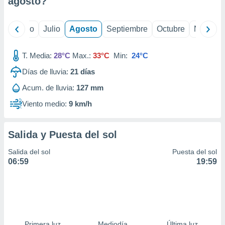
agosto
?
ados con el
 seleccionar
o.
yo
Junio
Julio
Agosto
Septiembre
Octubre
Noviemb
calización
precisa e
ión mediante
T. Media:
28°C
Max.:
33°C
Min:
24°C
Días de lluvia:
21
días
, publicidad
Acum. de lluvia:
127 mm
dos,
 publicidad
Viento medio:
9 km/h
,
ón de
 desarrollo
Salida y Puesta del sol
s.
Salida del sol
Puesta del sol
tros 1199
06:59
19:59
ios
Primera luz
Mediodía
Última luz