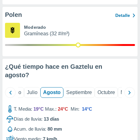
ados con el
 seleccionar
o.
Polen
Detalle
calización
Moderado
precisa e
Gramíneas (32 #/m³)
ión mediante
, publicidad
dos,
 publicidad
¿Qué tiempo hace en Gaztelu en
,
agosto
?
ón de
 desarrollo
s.
yo
Junio
Julio
Agosto
Septiembre
Octubre
Noviemb
tros 1199
ios
T. Media:
19°C
Max.:
24°C
Min:
14°C
Días de lluvia:
13
días
Acum. de lluvia:
80 mm
Viento medio:
7 km/h