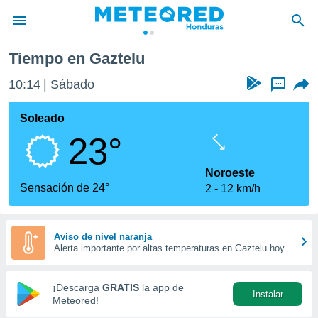
Tiempo en Gaztelu
privacidad
10:14
Sábado
...
o de
n) ha sido
Soleado
or
23°
es para
ue la
 que se
Noroeste
e calidad.
Sensación de 24°
2
12 km/h
eder a este
ediante las
opciones:
Aviso de nivel naranja
Alerta importante por altas temperaturas en Gaztelu hoy
ookies y
e forma
¡Descarga
GRATIS
la app de
Instalar
d digital
Meteored!
ada, basada