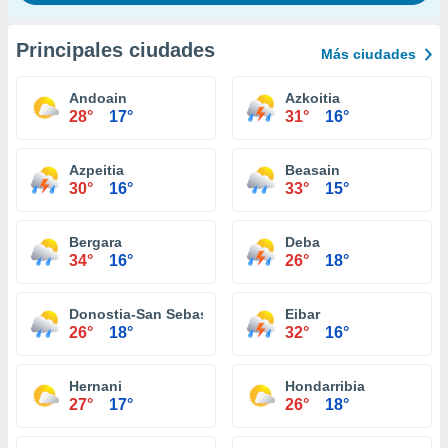
Principales ciudades
Más ciudades
Andoain
Azkoitia
28°
17°
31°
16°
Azpeitia
Beasain
30°
16°
33°
15°
Bergara
Deba
34°
16°
26°
18°
Donostia-San Sebastián
Eibar
26°
18°
32°
16°
Hernani
Hondarribia
27°
17°
26°
18°