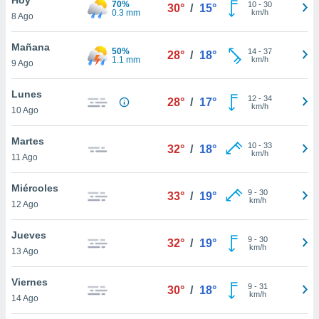
70%
ublicidad y
10
-
30
30°
/
15°
0.3 mm
km/h
8 Ago
do en
 mismo.
Mañana
50%
14
-
37
28°
/
18°
sultar más
1.1 mm
km/h
9 Ago
 en nuestra
 Cookies
y
Lunes
12
-
34
ualquier
28°
/
17°
km/h
10 Ago
ento
 botón
Martes
10
-
33
32°
/
18°
ación de
km/h
11 Ago
kies
 disponible
Miércoles
9
-
30
e nuestra
33°
/
19°
km/h
12 Ago
.
Jueves
IVAMENTE,
9
-
30
32°
/
19°
km/h
13 Ago
as
Viernes
9
-
31
30°
/
18°
 a cookies
km/h
14 Ago
 no aceptar