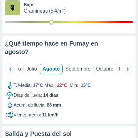
ados con el
Bajo
 seleccionar
Gramíneas (5 #/m³)
o.
calización
precisa e
ión mediante
¿Qué tiempo hace en Fumay en
, publicidad
agosto
?
dos,
 publicidad
,
yo
Junio
Julio
Agosto
Septiembre
Octubre
Noviemb
ón de
 desarrollo
T. Media:
17°C
Max.:
22°C
Min:
13°C
s.
Días de lluvia:
14
días
tros 1199
ios
Acum. de lluvia:
88 mm
Viento medio:
11 km/h
Salida y Puesta del sol