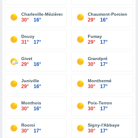
Charleville-Mézières
Chaumont-Porcien
30°
16°
29°
16°
Douzy
Fumay
31°
17°
29°
17°
Givet
Grandpré
29°
16°
30°
17°
Juniville
Monthermé
29°
16°
30°
17°
Monthois
Poix-Terron
30°
16°
30°
17°
Rocroi
Signy-l'Abbaye
30°
17°
30°
17°