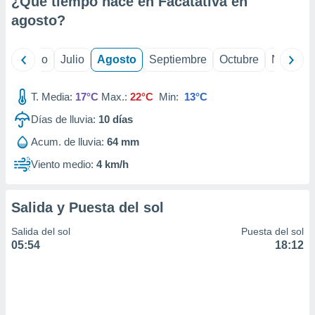
¿Qué tiempo hace en Facatativá en
ados con el
 seleccionar
agosto
?
o.
calización
yo
Junio
Julio
Agosto
Septiembre
Octubre
Noviemb
precisa e
ión mediante
T. Media:
17°C
Max.:
22°C
Min:
13°C
, publicidad
Días de lluvia:
10
días
dos,
Acum. de lluvia:
64 mm
 publicidad
,
Viento medio:
4 km/h
ón de
 desarrollo
s.
Salida y Puesta del sol
tros 1199
Salida del sol
Puesta del sol
ios
05:54
18:12