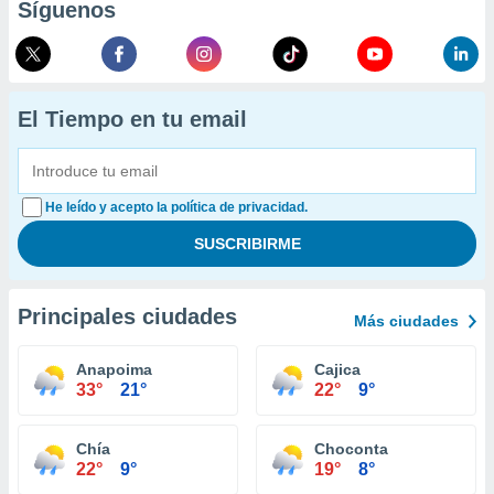
Síguenos
El Tiempo en tu email
He leído y acepto la política de privacidad.
Principales ciudades
Más ciudades
Anapoima
Cajica
33°
21°
22°
9°
Chía
Choconta
22°
9°
19°
8°