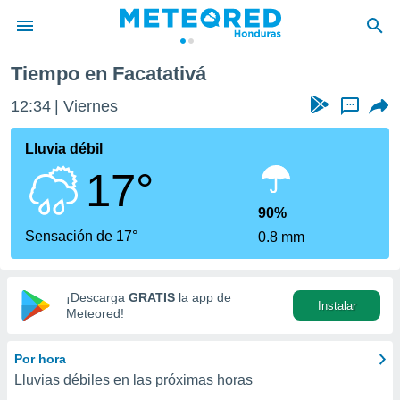
Tiempo en Facatativá
privacidad
12:34
Viernes
...
o de
n) ha sido
Lluvia débil
or
17°
es para
ue la
 que se
90%
e calidad.
Sensación de 17°
0.8 mm
eder a este
ediante las
opciones:
¡Descarga
GRATIS
la app de
Instalar
ookies y
Meteored!
e forma
Por hora
d digital
Lluvias débiles en las próximas horas
ada, basada