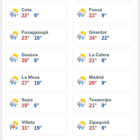
Cota
Funza
22°
9°
22°
9°
Fusagasugá
Girardot
23°
16°
34°
22°
Guasca
La Calera
20°
8°
21°
8°
La Mesa
Madrid
27°
18°
20°
9°
Sopo
Tocancipa
19°
6°
21°
9°
Villeta
Zipaquirá
31°
19°
21°
9°