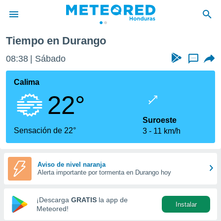
Tiempo en Durango
privacidad
08:38
Sábado
...
o de
n) ha sido
Calima
or
22°
es para
ue la
 que se
Suroeste
e calidad.
Sensación de 22°
3
11 km/h
eder a este
ediante las
opciones:
Aviso de nivel naranja
Alerta importante por tormenta en Durango hoy
ookies y
e forma
¡Descarga
GRATIS
la app de
Instalar
d digital
Meteored!
ada, basada