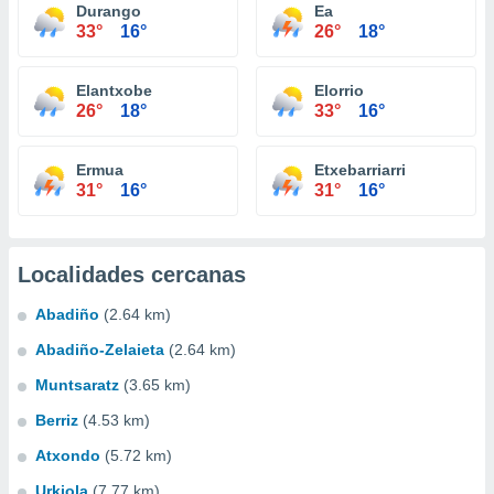
Durango
Ea
33°
16°
26°
18°
Elantxobe
Elorrio
26°
18°
33°
16°
Ermua
Etxebarriarri
31°
16°
31°
16°
Localidades cercanas
Abadiño
(2.64 km)
Abadiño-Zelaieta
(2.64 km)
Muntsaratz
(3.65 km)
Berriz
(4.53 km)
Atxondo
(5.72 km)
Urkiola
(7.77 km)