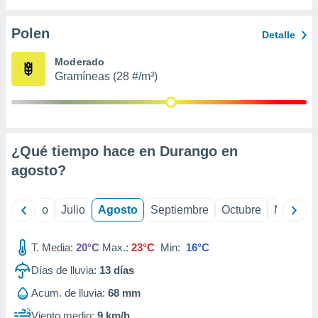
ados con el
 seleccionar
o.
Polen
Detalle
calización
Moderado
precisa e
Gramíneas (28 #/m³)
ión mediante
, publicidad
dos,
 publicidad
¿Qué tiempo hace en Durango en
,
agosto
?
ón de
 desarrollo
s.
yo
Junio
Julio
Agosto
Septiembre
Octubre
Noviemb
tros 1199
ios
T. Media:
20°C
Max.:
23°C
Min:
16°C
Días de lluvia:
13
días
Acum. de lluvia:
68 mm
Viento medio:
9 km/h