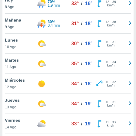
70%
ublicidad y
13
-
39
33°
/
16°
1.9 mm
km/h
8 Ago
do en
 mismo.
Mañana
30%
13
-
38
31°
/
18°
sultar más
0.4 mm
km/h
9 Ago
 en nuestra
 Cookies
y
Lunes
10
-
31
ualquier
30°
/
18°
km/h
10 Ago
ento
 botón
Martes
10
-
34
35°
/
18°
ación de
km/h
11 Ago
kies
 disponible
Miércoles
10
-
32
e nuestra
34°
/
18°
km/h
12 Ago
.
Jueves
IVAMENTE,
10
-
31
34°
/
19°
km/h
13 Ago
as
Viernes
11
-
33
33°
/
19°
 a cookies
km/h
14 Ago
 no aceptar