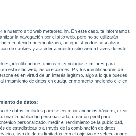
26°
18°
r a nuestro sitio web meteored.hn. En este caso, te informamos
Bermeo
tizar la navegación por el sitio web, pero no se utilizarán
dad o contenido personalizado, aunque sí podrás visualizar
26°
ción de cookies y acceder a nuestro sitio web a través de este
19°
Ondarroa
28°
18°
es, identificadores únicos o tecnologías similares para
ao
n este sitio web, las direcciones IP y los identificadores de
30°
rsonales en virtud de un interés legítimo, algo a lo que puedes
18°
 al tratamiento de datos en cualquier momento haciendo clic en
Durango
miento de datos:
°
uso de datos limitados para seleccionar anuncios básicos, crear
°
ccionar la publicidad personalizada, crear un perfil para
ontenido personalizado, medir el rendimiento de la publicidad,
vés de estadísticas o a través de la combinación de datos
rvicios, uso de datos limitados con el objetivo de seleccionar el