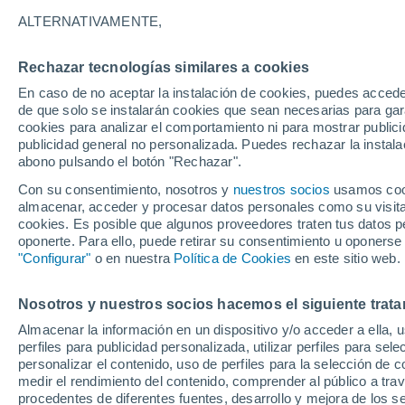
ALTERNATIVAMENTE,
Rechazar tecnologías similares a cookies
En caso de no aceptar la instalación de cookies, puedes accede
de que solo se instalarán cookies que sean necesarias para garan
cookies para analizar el comportamiento ni para mostrar publici
publicidad general no personalizada. Puedes rechazar la instala
abono pulsando el botón "Rechazar".
28°
18°
Con su consentimiento, nosotros y
nuestros socios
26°
usamos cooki
Sopuerta
Bilb
18°
almacenar, acceder y procesar datos personales como su visita e
Valle de
cookies. Es posible que algunos proveedores traten tus datos pe
Carranza
Carrantza
oponerte. Para ello, puede retirar su consentimiento u oponerse
Harana
"Configurar"
o en nuestra
Política de Cookies
en este sitio web.
Nosotros y nuestros socios hacemos el siguiente trata
28
Almacenar la información en un dispositivo y/o acceder a ella, 
19
perfiles para publicidad personalizada, utilizar perfiles para sele
Urduña-
personalizar el contenido, uso de perfiles para la selección de c
Orduña
medir el rendimiento del contenido, comprender al público a tra
procedentes de diferentes fuentes, desarrollo y mejora de los se