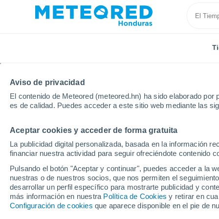
T
Aviso de privacidad
El contenido de Meteored (meteored.hn) ha sido elaborado por p
es de calidad. Puedes acceder a este sitio web mediante las si
Aceptar cookies y acceder de forma gratuita
Inicio
España
País Vasco
Vizcaya
La publicidad digital personalizada, basada en la información r
financiar nuestra actividad para seguir ofreciéndote contenido c
Tiempo en Vizcaya
Pulsando el botón "Aceptar y continuar", puedes acceder a la w
nuestras o de nuestros socios, que nos permiten el seguimiento
desarrollar un perfil específico para mostrarte publicidad y co
Hoy, 9 agosto
Todo el día
Símbolo
más información en nuestra
Política de Cookies
y retirar en cu
Configuración de cookies
que aparece disponible en el pie de n