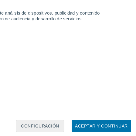
e análisis de dispositivos, publicidad y contenido
n de audiencia y desarrollo de servicios.
Leaflet
|
©
OpenStreetMap
|
ECMWF
by © Meteored
CONFIGURACIÓN
ACEPTAR Y CONTINUAR