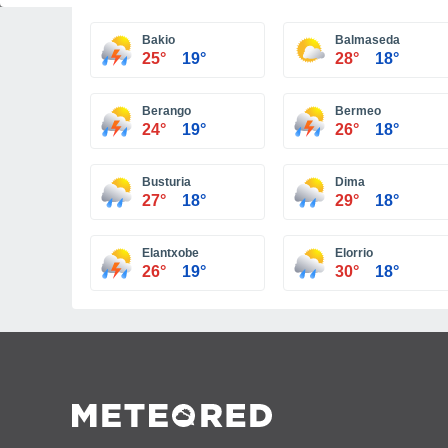
Bakio
Balmaseda
25°
19°
28°
18°
Berango
Bermeo
24°
19°
26°
18°
Busturia
Dima
27°
18°
29°
18°
Elantxobe
Elorrio
26°
19°
30°
18°