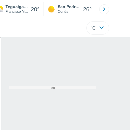
Tegucigalpa
San Pedro Sula
Roatán
20°
26°
Francisco Morazán
Cortés
Isla
°C