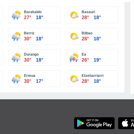
Más ciudades
Barakaldo
Basauri
27°
18°
28°
18°
Berriz
Bilbao
30°
18°
28°
18°
Durango
Ea
30°
18°
26°
19°
Ermua
Etxebarriarri
30°
17°
28°
18°