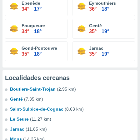
Epenède
Eymouthiers
34°
17°
36°
18°
Fouqueure
Genté
34°
18°
35°
19°
Gond-Pontouvre
Jarnac
35°
18°
35°
19°
Localidades cercanas
Boutiers-Saint-Trojan
(2.95 km)
Genté
(7.35 km)
Saint-Sulpice-de-Cognac
(8.63 km)
Le Seure
(11.27 km)
Jarnac
(11.85 km)
Mons
(14.25 km)