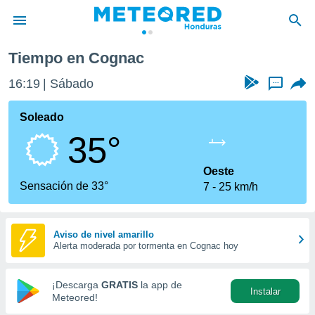
Tiempo en Cognac
privacidad
16:19
Sábado
...
o de
n) ha sido
Soleado
or
35°
es para
ue la
 que se
Oeste
e calidad.
Sensación de 33°
7
25 km/h
eder a este
ediante las
opciones:
Aviso de nivel amarillo
Alerta moderada por tormenta en Cognac hoy
ookies y
e forma
¡Descarga
GRATIS
la app de
Instalar
d digital
Meteored!
ada, basada