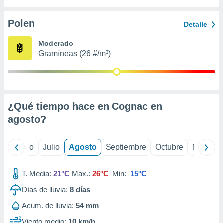
ados con el
 seleccionar
o.
Polen
Detalle
calización
Moderado
precisa e
Gramíneas (26 #/m³)
ión mediante
, publicidad
dos,
 publicidad
¿Qué tiempo hace en Cognac en
,
agosto
?
ón de
 desarrollo
s.
yo
Junio
Julio
Agosto
Septiembre
Octubre
Noviemb
tros 1199
ios
T. Media:
21°C
Max.:
26°C
Min:
15°C
Días de lluvia:
8
días
Acum. de lluvia:
54 mm
Viento medio:
10 km/h