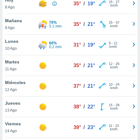
ublicidad y
15
-
27
35°
/
19°
km/h
8 Ago
do en
 mismo.
Mañana
70%
25
-
47
35°
/
21°
sultar más
5.1 mm
km/h
9 Ago
 en nuestra
 Cookies
y
Lunes
60%
9
-
21
ualquier
31°
/
19°
0.2 mm
km/h
10 Ago
ento
 botón
Martes
12
-
26
35°
/
21°
ación de
km/h
11 Ago
kies
 disponible
Miércoles
10
-
24
e nuestra
37°
/
21°
km/h
12 Ago
.
Jueves
IVAMENTE,
15
-
28
38°
/
22°
km/h
13 Ago
as
Viernes
11
-
22
39°
/
23°
 a cookies
km/h
14 Ago
 no aceptar