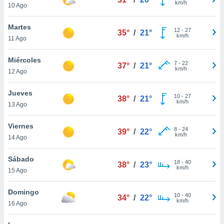
km/h
ublicidad y
10 Ago
do en
Martes
12
-
27
 mismo.
35°
/
21°
km/h
11 Ago
sultar más
 en nuestra
Miércoles
 Cookies
y
7
-
22
37°
/
21°
km/h
ualquier
12 Ago
ento
Jueves
10
-
27
38°
/
21°
 botón
km/h
13 Ago
ación de
kies
Viernes
 disponible
8
-
24
39°
/
22°
km/h
e nuestra
14 Ago
.
Sábado
18
-
40
38°
/
23°
IVAMENTE,
km/h
15 Ago
Domingo
as
10
-
40
34°
/
22°
km/h
16 Ago
 a cookies
 no aceptar