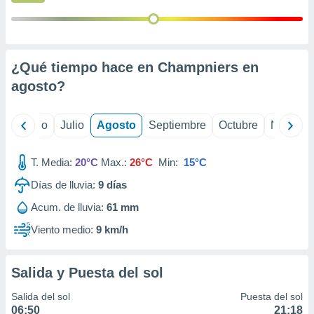
ados con el
 seleccionar
o.
calización
precisa e
¿Qué tiempo hace en Champniers en
ión mediante
agosto
?
, publicidad
yo
Junio
Julio
Agosto
Septiembre
Octubre
Noviemb
dos,
 publicidad
,
T. Media:
20°C
Max.:
26°C
Min:
15°C
ón de
 desarrollo
Días de lluvia:
9
días
s.
Acum. de lluvia:
61 mm
tros 1199
Viento medio:
9 km/h
ios
Salida y Puesta del sol
Salida del sol
Puesta del sol
06:50
21:18