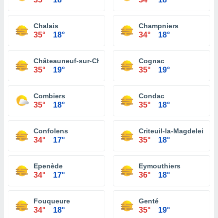
Chalais
Champniers
35°
18°
34°
18°
Châteauneuf-sur-Charente
Cognac
35°
19°
35°
19°
Combiers
Condac
35°
18°
35°
18°
Confolens
Criteuil-la-Magdeleine
34°
17°
35°
18°
Epenède
Eymouthiers
34°
17°
36°
18°
Fouqueure
Genté
34°
18°
35°
19°