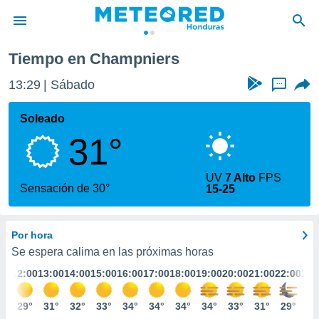
Tiempo en Champniers
privacidad
13:29
Sábado
...
o de
n) ha sido
Soleado
or
31°
es para
ue la
 que se
UV
7 Alto
FPS
e calidad.
Sensación de 30°
15-25
eder a este
ediante las
opciones:
Por hora
ookies y
Se espera calima en las próximas horas
e forma
:00
12:00
13:00
14:00
15:00
16:00
17:00
18:00
19:00
20:00
21:00
22:00
23:
d digital
7°
29°
31°
32°
33°
34°
34°
34°
34°
33°
31°
29°
28
ada, basada