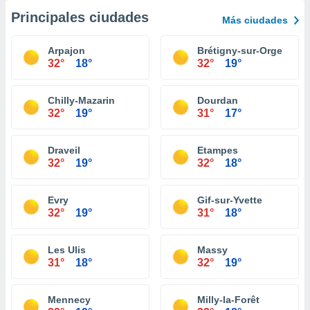
Principales ciudades
Más ciudades
Arpajon
Brétigny-sur-Orge
32°
18°
32°
19°
Chilly-Mazarin
Dourdan
32°
19°
31°
17°
Draveil
Etampes
32°
19°
32°
18°
Evry
Gif-sur-Yvette
32°
19°
31°
18°
Les Ulis
Massy
31°
18°
32°
19°
Mennecy
Milly-la-Forêt