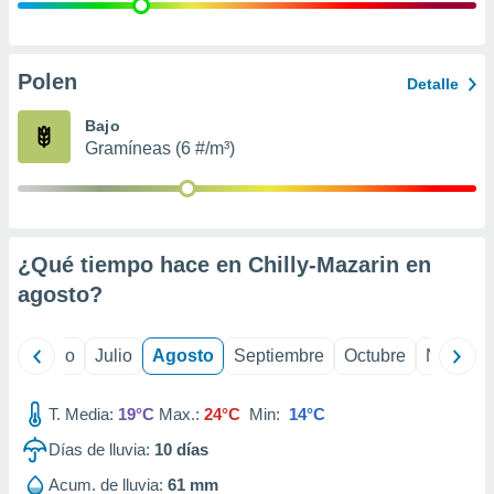
ados con el
 seleccionar
o.
calización
Polen
Detalle
precisa e
ión mediante
Bajo
Gramíneas (6 #/m³)
, publicidad
dos,
 publicidad
,
¿Qué tiempo hace en Chilly-Mazarin en
ón de
 desarrollo
agosto
?
s.
tros 1199
yo
Junio
Julio
Agosto
Septiembre
Octubre
Noviemb
ios
T. Media:
19°C
Max.:
24°C
Min:
14°C
Días de lluvia:
10
días
Acum. de lluvia:
61 mm