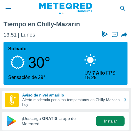
Tiempo en Chilly-Mazarin
privacidad
13:51
Lunes
...
o de
n) ha sido
Soleado
or
30°
es para
ue la
 que se
UV
7 Alto
FPS
e calidad.
Sensación de 29°
15-25
eder a este
ediante las
opciones:
Aviso de nivel amarillo
Alerta moderada por altas temperaturas en Chilly-Mazarin
ookies y
hoy
e forma
¡Descarga
GRATIS
la app de
Instalar
d digital
Meteored!
ada, basada