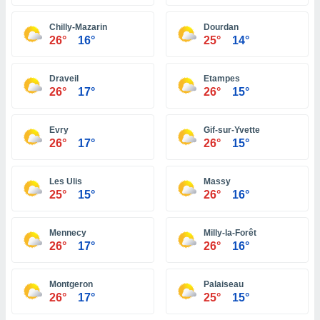
ón de
uedes
Chilly-Mazarin
Dourdan
uestro sitio
26°
16°
25°
14°
ed.hn. En
te
 de que
Draveil
Etampes
talarán
26°
17°
26°
15°
e sean
para
a
Evry
Gif-sur-Yvette
por el sitio
26°
17°
26°
15°
o se
cookies para
Les Ulis
Massy
nto ni para
25°
15°
26°
16°
licidad o
Mennecy
Milly-la-Forêt
ado, aunque
26°
17°
26°
16°
sualizar
general no
ada. Puedes
Montgeron
Palaiseau
 instalación
26°
17°
25°
15°
y acceder a
io web a