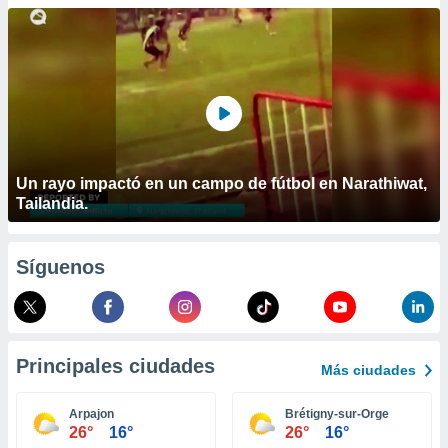
ublicidad y
do en
 mismo.
sultar más
 en nuestra
 Cookies
y
ualquier
ento
Un rayo impactó en un campo de fútbol en Narathiwat,
 botón
Tailandia.
ación de
kies
 disponible
Síguenos
e nuestra
.
IVAMENTE,
Principales ciudades
Más ciudades
as
 a cookies
Arpajon
Brétigny-sur-Orge
26°
16°
26°
16°
 no aceptar