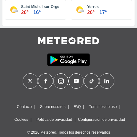
ste abono
Saint-Michel-sur-Orge
Yerres
 botón
26°
16°
26°
17°
.
nto,
cios
kies,
ores únicos
as similares
nar,
rocesar
onales como
 este sitio
recciones IP
ficadores de
 posible
s
Contacto
Sobre nosotros
FAQ
Términos de uso
 traten tus
nales en
Cookies
Política de privacidad
Configuración de privacidad
 interés
go a lo que
© 2026 Meteored. Todos los derechos reservados
nerte. Para