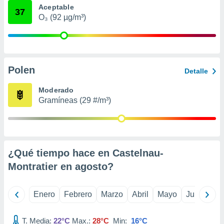
Aceptable
retirar su
37
ento u
O₃ (92 µg/m³)
 de datos
er momento
ic en
o en
Polen
Detalle
 Cookies
en
Moderado
eb.
Gramíneas (29 #/m³)
y
socios
el
to de
¿Qué tiempo hace en Castelnau-
Montratier en
agosto
?
la
 en un
 y/o acceder
Enero
Febrero
Marzo
Abril
Mayo
Junio
Ju
 de datos
ara
T. Media:
22°C
Max.:
28°C
Min:
16°C
 anuncios