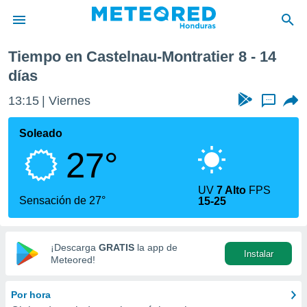
róxima semana
Tiempo en Castelnau-Montratier 8 - 14
privacidad
días
o de
13:15
Viernes
...
n) ha sido
or
Soleado
es para
ue la
27°
 que se
e calidad.
eder a este
UV
7 Alto
FPS
Sensación de 27°
ediante las
15-25
opciones:
ookies y
¡Descarga
GRATIS
la app de
e forma
Instalar
Meteored!
d digital
Por hora
ada, basada