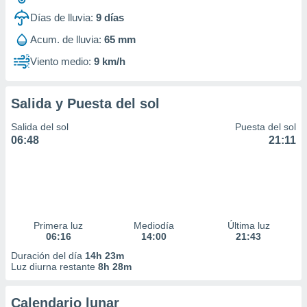
ar perfiles
Días de lluvia:
9
días
idad
a, utilizar
Acum. de lluvia:
65 mm
a
 la
Viento medio:
9 km/h
da, crear un
personalizar
Salida y Puesta del sol
o, uso de
a la
Salida del sol
Puesta del sol
e contenido
06:48
21:11
do, medir el
 de la
medir el
 del
 comprender
 través de
Primera luz
Mediodía
Última luz
s o a través
06:16
14:00
21:43
nación de
Duración del día
14h 23m
edentes de
Luz diurna restante
8h 28m
fuentes,
y mejora de
os, uso de
Calendario lunar