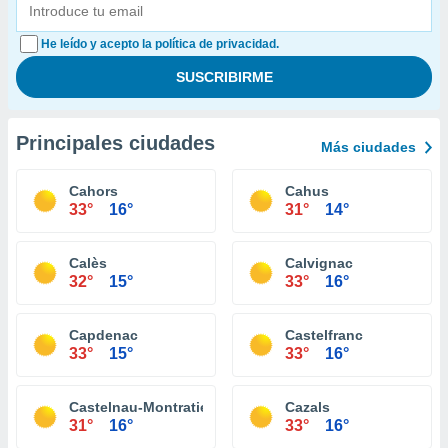
He leído y acepto la política de privacidad.
Principales ciudades
Más ciudades
Cahors
Cahus
33°
16°
31°
14°
Calès
Calvignac
32°
15°
33°
16°
Capdenac
Castelfranc
33°
15°
33°
16°
Castelnau-Montratier
Cazals
31°
16°
33°
16°