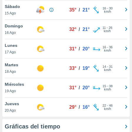
ublicidad y
Sábado
16
-
30
35°
/
21°
km/h
do en
15 Ago
 mismo.
sultar más
Domingo
11
-
26
32°
/
21°
 en nuestra
km/h
16 Ago
 Cookies
y
ualquier
Lunes
16
-
36
31°
/
20°
km/h
17 Ago
ento
 botón
ación de
Martes
14
-
31
33°
/
19°
kies
km/h
18 Ago
 disponible
e nuestra
Miércoles
.
15
-
38
31°
/
20°
km/h
19 Ago
IVAMENTE,
Jueves
22
-
46
29°
/
16°
km/h
20 Ago
as
 a cookies
Gráficas del tiempo
 no aceptar