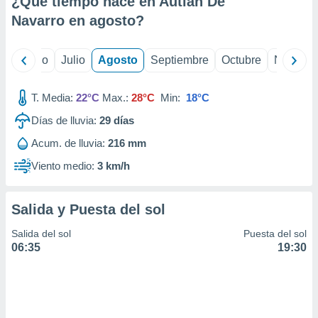
¿Qué tiempo hace en Autlan De
ados con el
 seleccionar
Navarro en
agosto
?
o.
calización
yo
Junio
Julio
Agosto
Septiembre
Octubre
Noviemb
precisa e
ión mediante
T. Media:
22°C
Max.:
28°C
Min:
18°C
, publicidad
Días de lluvia:
29
días
dos,
Acum. de lluvia:
216 mm
 publicidad
,
Viento medio:
3 km/h
ón de
 desarrollo
s.
Salida y Puesta del sol
tros 1199
Salida del sol
Puesta del sol
ios
06:35
19:30