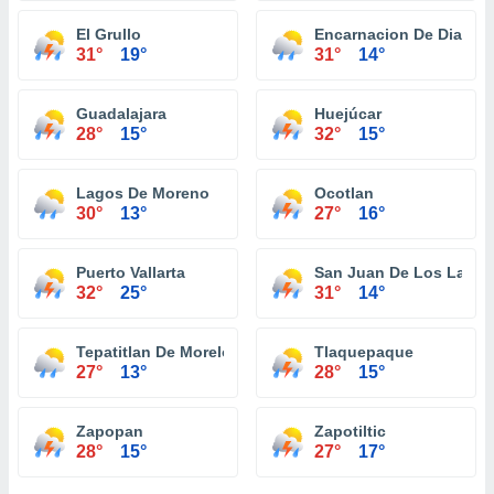
El Grullo
Encarnacion De Diaz
31°
19°
31°
14°
Guadalajara
Huejúcar
28°
15°
32°
15°
Lagos De Moreno
Ocotlan
30°
13°
27°
16°
Puerto Vallarta
San Juan De Los Lagos
32°
25°
31°
14°
Tepatitlan De Morelos
Tlaquepaque
27°
13°
28°
15°
Zapopan
Zapotiltic
28°
15°
27°
17°