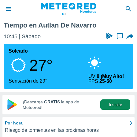
Tiempo en Autlan De Navarro
privacidad
10:45
Sábado
...
o de
n) ha sido
Soleado
or
27°
es para
ue la
 que se
UV
8 ¡Muy Alto!
e calidad.
Sensación de 29°
FPS
25-50
eder a este
ediante las
opciones:
¡Descarga
GRATIS
la app de
Instalar
ookies y
Meteored!
e forma
Por hora
d digital
Riesgo de tormentas en las próximas horas
ada, basada