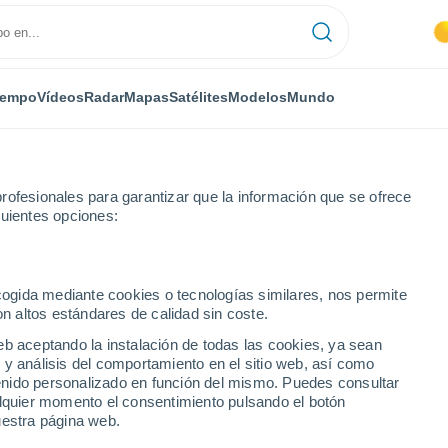
iempo
Vídeos
Radar
Mapas
Satélites
Modelos
Mundo
rofesionales para garantizar que la información que se ofrece
guientes opciones:
ecogida mediante cookies o tecnologías similares, nos permite
on altos estándares de calidad sin coste.
Colima)
eb aceptando la instalación de todas las cookies, ya sean
 y análisis del comportamiento en el sitio web, así como
...
ntenido personalizado en función del mismo. Puedes consultar
alquier momento el consentimiento pulsando el botón
Por hora
uestra página web.
Riesgo de tormentas en las
próximas horas