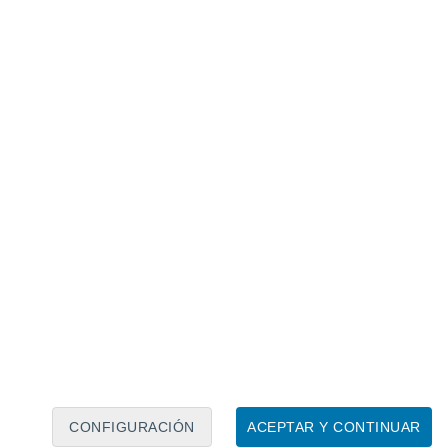
Calendario lunar
Lun
Mar
Mié
Jue
Vie
Sáb
Dom
8
9
10
11
12
13
14
15
16
17
18
19
20
21
CONFIGURACIÓN
ACEPTAR Y CONTINUAR
25