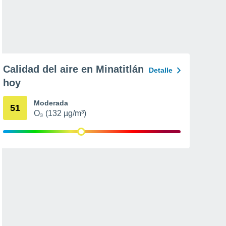
Calidad del aire en Minatitlán
Detalle
hoy
Moderada
51
O₃ (132 µg/m³)