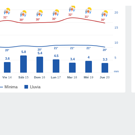
20
32°
31°
31°
30°
30°
30°
30°
15
10
21°
21°
21°
20°
20°
20°
5.8
5.4
4.5
4
5
3.6
3.4
3.3
mm
Vie
14
Sáb
15
Dom
16
Lun
17
Mar
18
Mié
19
Jue
20
Mínima
Lluvia