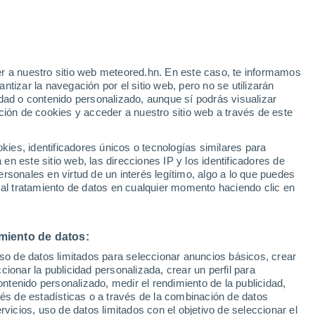
r a nuestro sitio web meteored.hn. En este caso, te informamos
h
tizar la navegación por el sitio web, pero no se utilizarán
dad o contenido personalizado, aunque sí podrás visualizar
ción de cookies y acceder a nuestro sitio web a través de este
atélites
Modelos
es, identificadores únicos o tecnologías similares para
n este sitio web, las direcciones IP y los identificadores de
rsonales en virtud de un interés legítimo, algo a lo que puedes
 al tratamiento de datos en cualquier momento haciendo clic en
Martes
Miércoles
Jueves
Viernes
11 Ago
12 Ago
13 Ago
14 Ago
miento de datos:
uso de datos limitados para seleccionar anuncios básicos, crear
90%
90%
90%
90%
ccionar la publicidad personalizada, crear un perfil para
1.5 mm
5.3 mm
5.3 mm
3.6 mm
ontenido personalizado, medir el rendimiento de la publicidad,
32°
/
20°
31°
/
21°
30°
/
20°
31°
/
20°
vés de estadísticas o a través de la combinación de datos
rvicios, uso de datos limitados con el objetivo de seleccionar el