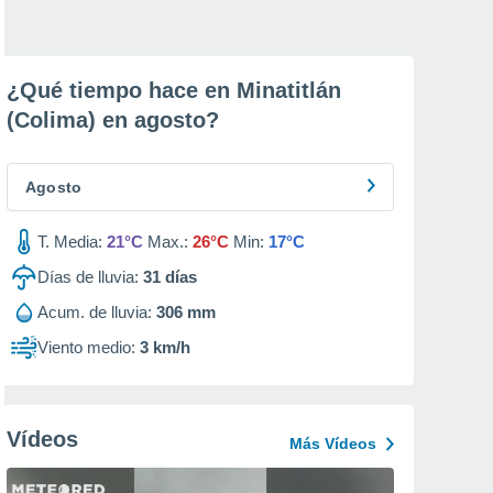
¿Qué tiempo hace en Minatitlán
(Colima) en
agosto
?
Agosto
T. Media:
21°C
Max.:
26°C
Min:
17°C
Días de lluvia:
31
días
Acum. de lluvia:
306 mm
Viento medio:
3 km/h
Vídeos
Más Vídeos