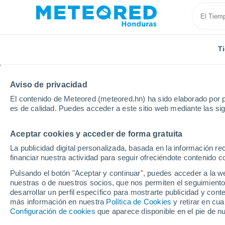
T
Aviso de privacidad
El contenido de Meteored (meteored.hn) ha sido elaborado por p
es de calidad. Puedes acceder a este sitio web mediante las si
Aceptar cookies y acceder de forma gratuita
Inicio
México
Estado de Colima
Minatitlán
La publicidad digital personalizada, basada en la información r
financiar nuestra actividad para seguir ofreciéndote contenido c
Tiempo en Minatitlán (
Pulsando el botón "Aceptar y continuar", puedes acceder a la w
nuestras o de nuestros socios, que nos permiten el seguimiento
08:43
Sábado
desarrollar un perfil específico para mostrarte publicidad y co
más información en nuestra
Política de Cookies
y retirar en cu
Configuración de cookies
que aparece disponible en el pie de n
Soleado