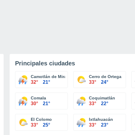
Principales ciudades
Camotlán de Miraflores
Cerro de Ortega
32°
21°
33°
24°
Comala
Coquimatlán
30°
21°
33°
22°
El Colomo
Ixtlahuacán
33°
25°
33°
23°