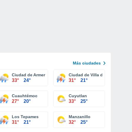
Más ciudades
Ciudad de Armería
Ciudad de Villa de Álvarez
33°
24°
31°
21°
Cuauhtémoc
Cuyutlan
27°
20°
33°
25°
Los Tepames
Manzanillo
31°
21°
32°
25°