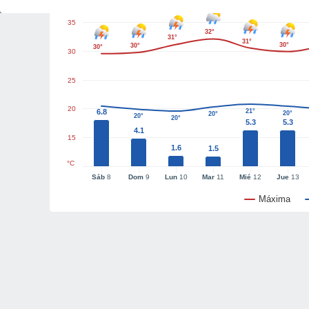
35
32°
31°
31°
30°
30°
30°
30
25
20
6.8
21°
20°
20°
20°
20°
5.3
5.3
4.1
15
1.6
1.5
°C
Sáb
8
Dom
9
Lun
10
Mar
11
Mié
12
Jue
13
Máxima