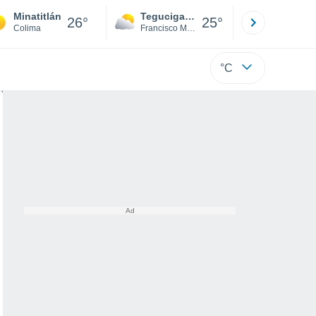
Minatitlán
Tegucigalpa
San Pedr
26°
25°
Colima
Francisco Morazán
Cortés
°C