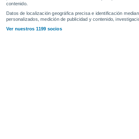
contenido.
6
-
30
km/h
7
-
29
km/h
9
6
-
25
km/h
Datos de localización geográfica precisa e identificación mediant
personalizados, medición de publicidad y contenido, investigació
Tiempo en Minatitlán hoy
, 8 de agost
Ver nuestros 1199 socios
Soleado
26°
09:00
Sensación T.
28°
Soleado
27°
10:00
Sensación T.
30°
Tormenta
30%
27°
11:00
0.9 mm
Sensación T.
30°
Lluvia débil
30%
29°
12:00
0.4 mm
Sensación T.
31°
Tormenta
90%
28°
14:00
3 mm
Sensación T.
30°