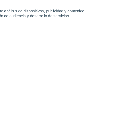
-
32
km/h
5
-
25
km/h
5
-
25
km/h
5
-
29
km/h
e análisis de dispositivos, publicidad y contenido
n de audiencia y desarrollo de servicios.
o
Noreste
2 Bajo
2
-
17 km/h
FPS:
no
Suroeste
5 Medio
3
-
16 km/h
FPS:
6-10
Suroeste
8 ¡Muy Alto!
4
-
19 km/h
FPS:
25-50
Suroeste
9 ¡Muy Alto!
6
-
24 km/h
FPS:
25-50
Oeste
9 ¡Muy Alto!
3
-
19 km/h
FPS:
25-50