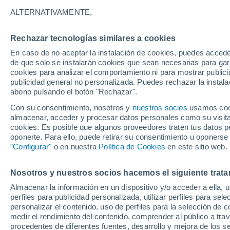
26°
ALTERNATIVAMENTE,
Rechazar tecnologías similares a cookies
Noreste
En caso de no aceptar la instalación de cookies, puedes accede
Sensación de 28°
2
-
17 km/
de que solo se instalarán cookies que sean necesarias para garan
cookies para analizar el comportamiento ni para mostrar publici
publicidad general no personalizada. Puedes rechazar la instala
abono pulsando el botón "Rechazar".
Tiempo 1 - 7 días
Mapa de lluvia
Radar de lluvia
S
Con su consentimiento, nosotros y
nuestros socios
usamos cooki
almacenar, acceder y procesar datos personales como su visita e
cookies. Es posible que algunos proveedores traten tus datos pe
oponerte. Para ello, puede retirar su consentimiento u oponerse
Mañana
Lunes
Hoy
"Configurar"
o en nuestra
Política de Cookies
en este sitio web.
9 Ago
10 Ago
8 Ago
Nosotros y nuestros socios hacemos el siguiente trata
Almacenar la información en un dispositivo y/o acceder a ella, 
90%
80%
90%
perfiles para publicidad personalizada, utilizar perfiles para sele
4.1 mm
1.6 mm
6.8 mm
personalizar el contenido, uso de perfiles para la selección de c
30°
/
20°
31°
/
20°
30°
/
20°
medir el rendimiento del contenido, comprender al público a tra
procedentes de diferentes fuentes, desarrollo y mejora de los se