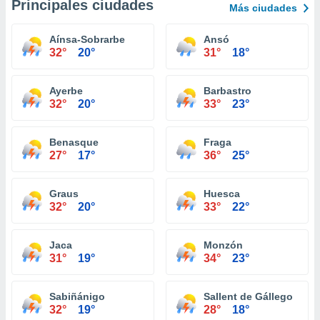
Principales ciudades
Más ciudades
Aínsa-Sobrarbe
Ansó
32°
20°
31°
18°
Ayerbe
Barbastro
32°
20°
33°
23°
Benasque
Fraga
27°
17°
36°
25°
Graus
Huesca
32°
20°
33°
22°
Jaca
Monzón
31°
19°
34°
23°
Sabiñánigo
Sallent de Gállego
32°
19°
28°
18°