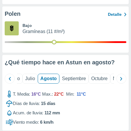
ados con el
 seleccionar
o.
Polen
Detalle
calización
Bajo
precisa e
Gramíneas (11 #/m³)
ión mediante
, publicidad
dos,
 publicidad
¿Qué tiempo hace en Astun en
agosto
?
,
ón de
 desarrollo
yo
Junio
Julio
Agosto
Septiembre
Octubre
Noviemb
s.
tros 1199
T. Media:
16°C
Max.:
22°C
Min:
11°C
ios
Días de lluvia:
15
días
Acum. de lluvia:
112 mm
Viento medio:
6 km/h