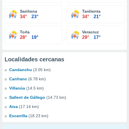
Sariñena
Tardienta
34°
23°
34°
21°
Torla
Veracruz
28°
19°
29°
17°
Localidades cercanas
Candanchu
(3.05 km)
Canfranc
(6.78 km)
Villanúa
(14.5 km)
Sallent de Gállego
(14.73 km)
Aisa
(17.14 km)
Escarrilla
(18.23 km)