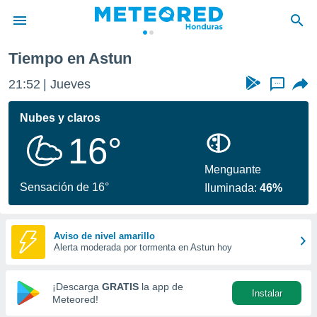
Tiempo en Astun
privacidad
21:52
Jueves
...
o de
n) ha sido
Nubes y claros
or
16°
es para
ue la
 que se
Menguante
e calidad.
Sensación de 16°
Iluminada:
46%
eder a este
ediante las
opciones:
Aviso de nivel amarillo
Alerta moderada por tormenta en Astun hoy
ookies y
e forma
¡Descarga
GRATIS
la app de
Instalar
d digital
Meteored!
ada, basada