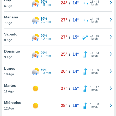
90%
ublicidad y
18
-
43
24°
/
14°
4.5 mm
km/h
6 Ago
do en
 mismo.
Mañana
30%
14
-
45
27°
/
14°
sultar más
0.1 mm
km/h
7 Ago
 en nuestra
 Cookies
y
Sábado
90%
17
-
55
ualquier
27°
/
15°
4.2 mm
km/h
8 Ago
ento
 botón
Domingo
90%
17
-
53
25°
/
14°
ación de
7.1 mm
km/h
9 Ago
kies
 disponible
Lunes
60%
14
-
50
e nuestra
26°
/
14°
0.3 mm
km/h
10 Ago
.
Martes
IVAMENTE,
15
-
47
27°
/
15°
km/h
11 Ago
as
Miércoles
15
-
50
28°
/
16°
 a cookies
km/h
12 Ago
 no aceptar