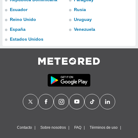
ublicidad y
Ecuador
Rusia
do en
Reino Unido
Uruguay
 mismo.
sultar más
España
Venezuela
 en nuestra
 Cookies
y
Estados Unidos
ualquier
ento
 botón
ación de
kies
 disponible
e nuestra
.
IVAMENTE,
as
 a cookies
Contacto
Sobre nosotros
FAQ
Términos de uso
 no aceptar