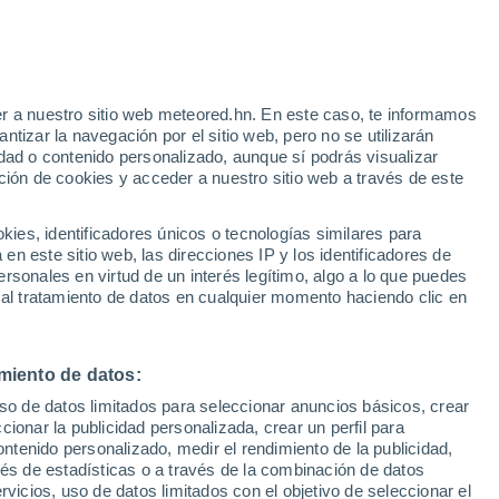
r a nuestro sitio web meteored.hn. En este caso, te informamos
tizar la navegación por el sitio web, pero no se utilizarán
dad o contenido personalizado, aunque sí podrás visualizar
ción de cookies y acceder a nuestro sitio web a través de este
via
Satélites
Modelos
es, identificadores únicos o tecnologías similares para
n este sitio web, las direcciones IP y los identificadores de
rsonales en virtud de un interés legítimo, algo a lo que puedes
 al tratamiento de datos en cualquier momento haciendo clic en
omingo
Lunes
Martes
Miércoles
9 Ago
10 Ago
11 Ago
12 Ago
miento de datos:
uso de datos limitados para seleccionar anuncios básicos, crear
50%
ccionar la publicidad personalizada, crear un perfil para
0.5 mm
ontenido personalizado, medir el rendimiento de la publicidad,
25°
/
18°
25°
/
20°
28°
/
18°
26°
/
20°
vés de estadísticas o a través de la combinación de datos
rvicios, uso de datos limitados con el objetivo de seleccionar el