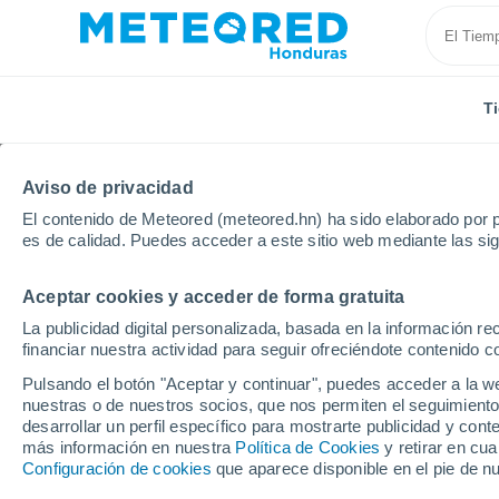
T
Aviso de privacidad
El contenido de Meteored (meteored.hn) ha sido elaborado por p
es de calidad. Puedes acceder a este sitio web mediante las si
Aceptar cookies y acceder de forma gratuita
Inicio
España
País Vasco
Guipúzcoa
Amara
La publicidad digital personalizada, basada en la información r
financiar nuestra actividad para seguir ofreciéndote contenido c
Tiempo en Amaraberri
Pulsando el botón "Aceptar y continuar", puedes acceder a la w
nuestras o de nuestros socios, que nos permiten el seguimiento
16:09
Jueves
desarrollar un perfil específico para mostrarte publicidad y co
más información en nuestra
Política de Cookies
y retirar en cu
Configuración de cookies
que aparece disponible en el pie de n
Nubes y claros