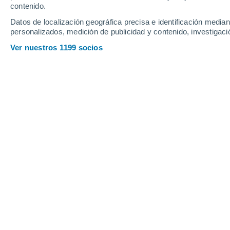
contenido.
11
-
27
km/h
13
-
24
km/h
11
15
-
31
km/h
Datos de localización geográfica precisa e identificación mediant
personalizados, medición de publicidad y contenido, investigació
Tiempo en Amaraberri hoy
, 6 de agos
Ver nuestros 1199 socios
Nubes y claros
23°
16:00
Sensación T.
25°
Nubes y claros
23°
17:00
Sensación T.
24°
Nubes y claros
23°
18:00
Sensación T.
24°
Nubes y claros
22°
19:00
Sensación T.
23°
Nubes y claros
22°
20:00
Sensación T.
22°