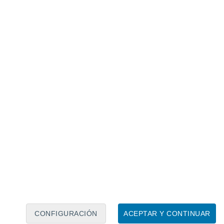
Calendario lunar
Lun
Mar
Mié
Jue
Vie
Sáb
Dom
6
7
8
9
10
11
12
13
14
15
16
17
18
19
CONFIGURACIÓN
ACEPTAR Y CONTINUAR