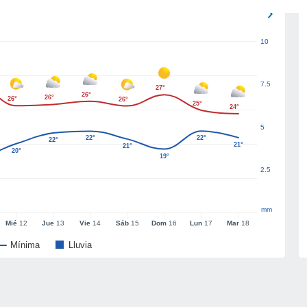
10
7.5
27°
26°
26°
26°
26°
25°
24°
5
22°
22°
22°
21°
21°
20°
19°
2.5
mm
Mié
12
Jue
13
Vie
14
Sáb
15
Dom
16
Lun
17
Mar
18
Mínima
Lluvia