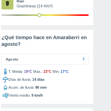
Bajo
Gramíneas (14 #/m³)
¿Qué tiempo hace en Amaraberri en
agosto
?
Agosto
T. Media:
19°C
Max.:
23°C
Min:
17°C
Días de lluvia:
14
días
Acum. de lluvia:
96 mm
Viento medio:
9 km/h