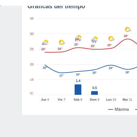
Gráficas del tiempo
35
30
28°
25°
25°
25°
25
24°
24°
20
20°
20°
18°
18°
18°
17°
15
1.4
0.5
°C
Jue
6
Vie
7
Sáb
8
Dom
9
Lun
10
Mar
11
Máxima