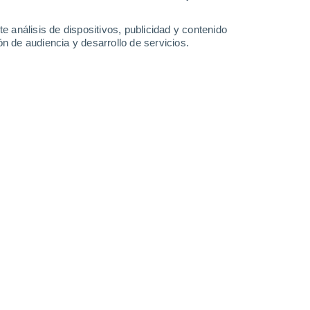
-
27
km/h
10
-
24
km/h
10
-
24
km/h
10
-
26
km/h
e análisis de dispositivos, publicidad y contenido
n de audiencia y desarrollo de servicios.
to
Norte
6 Alto
14
-
29 km/h
FPS:
15-25
Norte
4 Medio
15
-
31 km/h
FPS:
6-10
Norte
2 Bajo
13
-
31 km/h
FPS:
no
Norte
1 Bajo
11
-
28 km/h
FPS:
no
Norte
0 Bajo
10
-
23 km/h
FPS:
no