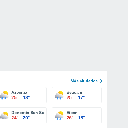
Más ciudades
Azpeitia
Beasain
25°
18°
25°
17°
Donostia-San Sebastián
Eibar
24°
20°
26°
18°