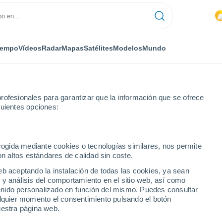
iempo
Vídeos
Radar
Mapas
Satélites
Modelos
Mundo
rofesionales para garantizar que la información que se ofrece
guientes opciones:
berri
ecogida mediante cookies o tecnologías similares, nos permite
on altos estándares de calidad sin coste.
eb aceptando la instalación de todas las cookies, ya sean
 y análisis del comportamiento en el sitio web, así como
...
ntenido personalizado en función del mismo. Puedes consultar
alquier momento el consentimiento pulsando el botón
Por hora
uestra página web.
Intervalos nubosos en las
próximas horas