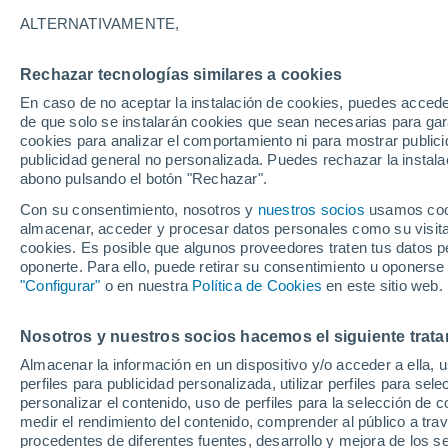
23°
ALTERNATIVAMENTE,
Rechazar tecnologías similares a cookies
UV
6 Alto
En caso de no aceptar la instalación de cookies, puedes accede
Sensación de 25°
FPS
15-25
de que solo se instalarán cookies que sean necesarias para garan
cookies para analizar el comportamiento ni para mostrar publici
publicidad general no personalizada. Puedes rechazar la instala
abono pulsando el botón "Rechazar".
Tiempo 1 - 7 días
Mapa de nubosidad
Radar de llu
Con su consentimiento, nosotros y
nuestros socios
usamos cooki
almacenar, acceder y procesar datos personales como su visita e
cookies. Es posible que algunos proveedores traten tus datos pe
oponerte. Para ello, puede retirar su consentimiento u oponerse
Mañana
Sábado
D
Hoy
"Configurar"
o en nuestra
Política de Cookies
en este sitio web.
7 Ago
8 Ago
6 Ago
Nosotros y nuestros socios hacemos el siguiente trata
Almacenar la información en un dispositivo y/o acceder a ella, 
60%
perfiles para publicidad personalizada, utilizar perfiles para sele
1.4 mm
personalizar el contenido, uso de perfiles para la selección de c
24°
/
17°
25°
/
18°
24°
/
20°
medir el rendimiento del contenido, comprender al público a tra
procedentes de diferentes fuentes, desarrollo y mejora de los se