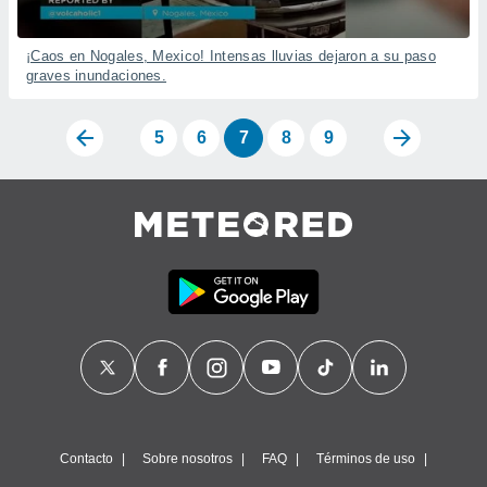
¡Caos en Nogales, Mexico! Intensas lluvias dejaron a su paso
graves inundaciones.
5
6
7
8
9
Contacto
Sobre nosotros
FAQ
Términos de uso