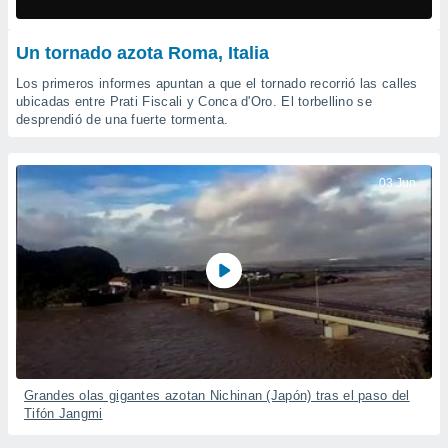
mación
ediante
ecnologías
Un tornado azota Roma, Italia
nos permite
estra
Los primeros informes apuntan a que el tornado recorrió las calles
ara seguir
ubicadas entre Prati Fiscali y Conca d'Oro. El torbellino se
e contenido
desprendió de una fuerte tormenta.
ACEPTAR
stándares
Y
sin coste.
CONTINUAR
03 Jun
 botón
continuar",
CONFIGURACIÓN
der a la
ndo la
 de todas
, ya sean
de nuestros
 nos
 y análisis
tamiento en
Grandes olas gigantes azotan Nichinan (Japón) tras el paso del
b, así como
Tifón Jangmi
un perfil
para