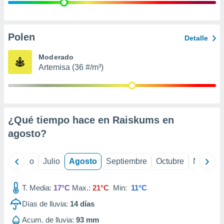
ados con el
 seleccionar
o.
calización
Polen
Detalle
precisa e
ión mediante
Moderado
Artemisa (36 #/m³)
, publicidad
dos,
 publicidad
,
¿Qué tiempo hace en Raiskums en
ón de
 desarrollo
agosto
?
s.
tros 1199
yo
Junio
Julio
Agosto
Septiembre
Octubre
Noviemb
ios
T. Media:
17°C
Max.:
21°C
Min:
11°C
Días de lluvia:
14
días
Acum. de lluvia:
93 mm