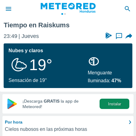
Tiempo en Raiskums
privacidad
23:49
Jueves
...
o de
n) ha sido
Nubes y claros
or
19°
es para
ue la
 que se
Menguante
e calidad.
Sensación de 19°
Iluminada:
47%
eder a este
ediante las
opciones:
¡Descarga
GRATIS
la app de
Instalar
ookies y
Meteored!
e forma
Por hora
d digital
Cielos nubosos en las próximas horas
ada, basada