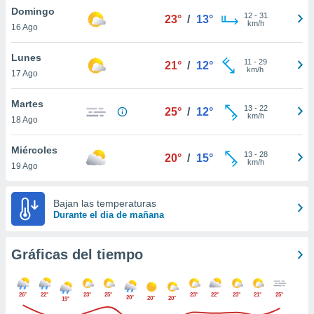
ste abono
Domingo
12
-
31
23°
/
13°
 botón
km/h
16 Ago
.
Lunes
11
-
29
21°
/
12°
km/h
nto,
17 Ago
cios
Martes
13
-
22
25°
/
12°
kies,
km/h
18 Ago
ores únicos
as similares
Miércoles
nar,
13
-
28
20°
/
15°
km/h
rocesar
19 Ago
onales como
 este sitio
Bajan las temperaturas
recciones IP
Durante el dia de mañana
ficadores de
 posible
s
Gráficas del tiempo
 traten tus
nales en
 interés
26°
22°
23°
25°
23°
22°
23°
21°
25°
go a lo que
20°
20°
20°
19°
nerte. Para