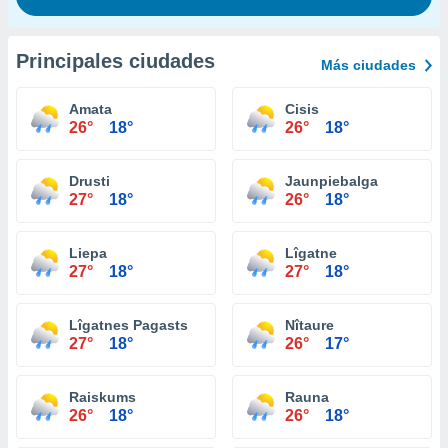
Principales ciudades
Más ciudades
Amata
Cisis
26°
18°
26°
18°
Drusti
Jaunpiebalga
27°
18°
26°
18°
Liepa
Lîgatne
27°
18°
27°
18°
Lîgatnes Pagasts
Nîtaure
27°
18°
26°
17°
Raiskums
Rauna
26°
18°
26°
18°