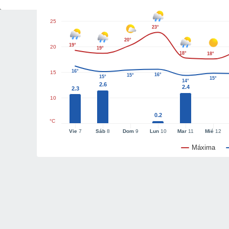
25
23°
20°
19°
20
19°
18°
18°
16°
15
16°
15°
15°
15°
14°
2.6
2.4
2.3
10
0.2
°C
Vie
7
Sáb
8
Dom
9
Lun
10
Mar
11
Mié
12
Máxima