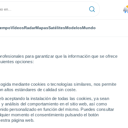
iempo
Vídeos
Radar
Mapas
Satélites
Modelos
Mundo
rofesionales para garantizar que la información que se ofrece
guientes opciones:
ecogida mediante cookies o tecnologías similares, nos permite
on altos estándares de calidad sin coste.
eb aceptando la instalación de todas las cookies, ya sean
 y análisis del comportamiento en el sitio web, así como
...
ntenido personalizado en función del mismo. Puedes consultar
alquier momento el consentimiento pulsando el botón
Por hora
uestra página web.
Lluvias débiles en las próximas
horas