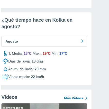
¿Qué tiempo hace en Kolka en
agosto
?
Agosto
T. Media:
18°C
Max.:
19°C
Min:
17°C
Días de lluvia:
13
días
Acum. de lluvia:
79 mm
Viento medio:
22 km/h
Vídeos
Más Vídeos