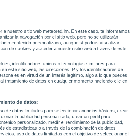
r a nuestro sitio web meteored.hn. En este caso, te informamos
tizar la navegación por el sitio web, pero no se utilizarán
dad o contenido personalizado, aunque sí podrás visualizar
ción de cookies y acceder a nuestro sitio web a través de este
atélites
Modelos
es, identificadores únicos o tecnologías similares para
n este sitio web, las direcciones IP y los identificadores de
rsonales en virtud de un interés legítimo, algo a lo que puedes
 al tratamiento de datos en cualquier momento haciendo clic en
Lunes
Martes
Miércoles
Jueves
10 Ago
11 Ago
12 Ago
13 Ago
miento de datos:
uso de datos limitados para seleccionar anuncios básicos, crear
70%
90%
ccionar la publicidad personalizada, crear un perfil para
0.2 mm
2.4 mm
ontenido personalizado, medir el rendimiento de la publicidad,
23°
/
16°
18°
/
14°
18°
/
15°
19°
/
15°
vés de estadísticas o a través de la combinación de datos
rvicios, uso de datos limitados con el objetivo de seleccionar el