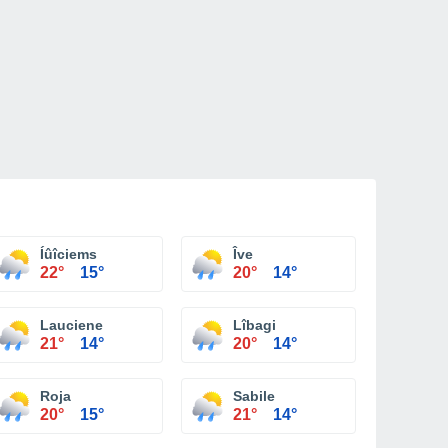
Íûîciems
Îve
22°
15°
20°
14°
Lauciene
Lîbagi
21°
14°
20°
14°
Roja
Sabile
20°
15°
21°
14°