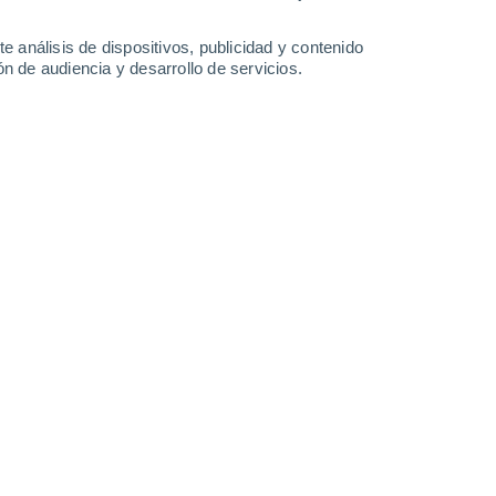
-
45
km/h
38
-
56
km/h
29
-
43
km/h
24
-
37
km/h
e análisis de dispositivos, publicidad y contenido
n de audiencia y desarrollo de servicios.
Oeste
2 Bajo
°
32
-
47 km/h
FPS:
no
s
Oeste
1 Bajo
°
30
-
45 km/h
FPS:
no
s
Oeste
1 Bajo
°
30
-
43 km/h
FPS:
no
Oeste
0 Bajo
°
28
-
42 km/h
FPS:
no
Oeste
0 Bajo
°
26
-
39 km/h
FPS:
no