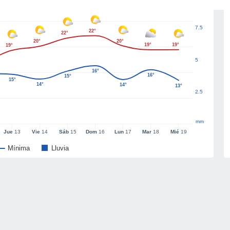
7.5
22°
22°
20°
20°
19°
19°
19°
5
16°
16°
15°
15°
14°
14°
13°
2.5
mm
Jue
13
Vie
14
Sáb
15
Dom
16
Lun
17
Mar
18
Mié
19
Mínima
Lluvia