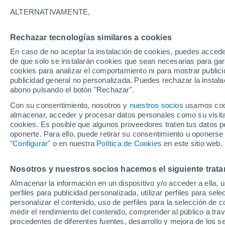
18°
ALTERNATIVAMENTE,
Rechazar tecnologías similares a cookies
30%
En caso de no aceptar la instalación de cookies, puedes accede
Sensación de 18°
0.2 mm
de que solo se instalarán cookies que sean necesarias para garan
cookies para analizar el comportamiento ni para mostrar publici
publicidad general no personalizada. Puedes rechazar la instala
abono pulsando el botón "Rechazar".
Tiempo 1 - 7 días
Mapa de lluvia
Radar de lluvia
S
Con su consentimiento, nosotros y
nuestros socios
usamos cooki
almacenar, acceder y procesar datos personales como su visita e
cookies. Es posible que algunos proveedores traten tus datos pe
oponerte. Para ello, puede retirar su consentimiento u oponerse
Mañana
Domingo
Hoy
"Configurar"
o en nuestra
Política de Cookies
en este sitio web.
8 Ago
9 Ago
7 Ago
Nosotros y nuestros socios hacemos el siguiente trata
Almacenar la información en un dispositivo y/o acceder a ella, 
80%
80%
perfiles para publicidad personalizada, utilizar perfiles para sele
2.6 mm
2.3 mm
personalizar el contenido, uso de perfiles para la selección de c
19°
/
15°
20°
/
15°
19°
/
16°
medir el rendimiento del contenido, comprender al público a tra
procedentes de diferentes fuentes, desarrollo y mejora de los se