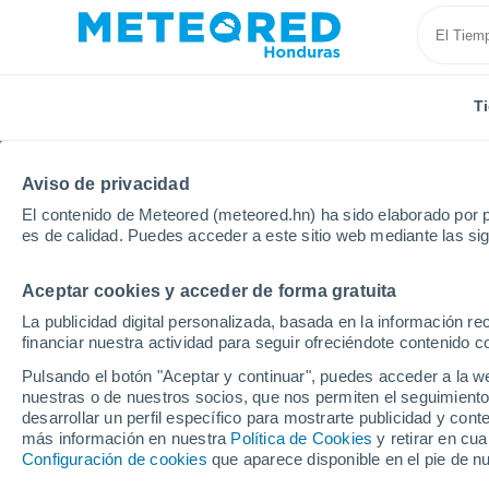
T
Aviso de privacidad
El contenido de Meteored (meteored.hn) ha sido elaborado por p
es de calidad. Puedes acceder a este sitio web mediante las si
Aceptar cookies y acceder de forma gratuita
Inicio
Letonia
Distrito de Talsi
Kolka
La publicidad digital personalizada, basada en la información r
financiar nuestra actividad para seguir ofreciéndote contenido c
Tiempo en Kolka
Pulsando el botón "Aceptar y continuar", puedes acceder a la w
nuestras o de nuestros socios, que nos permiten el seguimiento
20:27
Viernes
desarrollar un perfil específico para mostrarte publicidad y co
más información en nuestra
Política de Cookies
y retirar en cu
Configuración de cookies
que aparece disponible en el pie de n
Lluvia débil