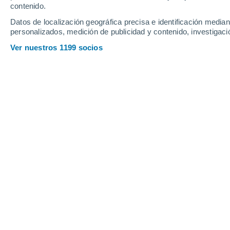
contenido.
30
-
44
km/h
24
-
35
km/h
31
33
-
47
km/h
Datos de localización geográfica precisa e identificación mediant
personalizados, medición de publicidad y contenido, investigació
Tiempo en Kolka hoy
, 7 de agosto
Ver nuestros 1199 socios
Lluvia débil
30%
19°
17:00
0.1 mm
Sensación T.
19
Nubes y claro
19°
18:00
Sensación T.
19
Nubes y claro
18°
19:00
Sensación T.
18
Lluvia débil
30%
18°
20:00
0.2 mm
Sensación T.
18
Lluvia débil
30%
17°
21:00
0.2 mm
Sensación T.
17