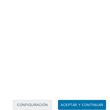
Calendario lunar
Lun
Mar
Mié
Jue
Vie
Sáb
Dom
7
8
9
10
11
12
13
14
15
16
17
18
19
20
CONFIGURACIÓN
ACEPTAR Y CONTINUAR
10