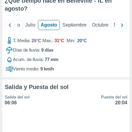
¿Qué tiempo hace en Belleville - IL en
ados con el
 seleccionar
agosto
?
o.
calización
yo
Junio
Julio
Agosto
Septiembre
Octubre
Noviemb
precisa e
ión mediante
T. Media:
25°C
Max.:
31°C
Min:
20°C
, publicidad
Días de lluvia:
9
días
dos,
Acum. de lluvia:
77 mm
 publicidad
,
Viento medio:
9 km/h
ón de
 desarrollo
s.
Salida y Puesta del sol
tros 1199
Salida del sol
Puesta del sol
ios
06:06
20:04