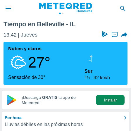
Tiempo en Belleville - IL
privacidad
13:42
Jueves
...
o de
n) ha sido
Nubes y claros
or
27°
es para
ue la
 que se
Sur
e calidad.
Sensación de 30°
15
32 km/h
eder a este
ediante las
opciones:
¡Descarga
GRATIS
la app de
Instalar
ookies y
Meteored!
e forma
Por hora
d digital
Lluvias débiles en las próximas horas
ada, basada