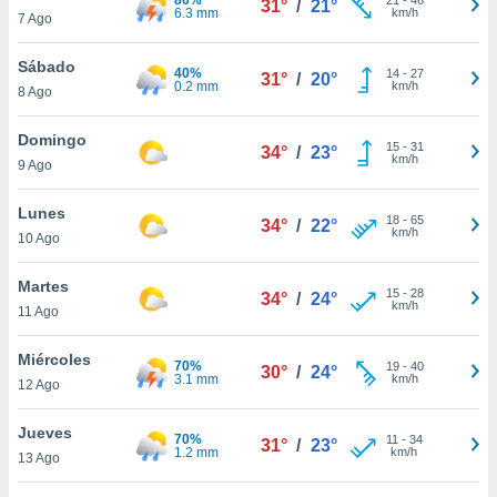
31°
/
21°
ublicidad y
6.3 mm
km/h
7 Ago
do en
Sábado
 mismo.
40%
14
-
27
31°
/
20°
0.2 mm
km/h
sultar más
8 Ago
 en nuestra
 Cookies
y
Domingo
15
-
31
34°
/
23°
ualquier
km/h
9 Ago
ento
Lunes
 botón
18
-
65
34°
/
22°
km/h
10 Ago
ación de
kies
 disponible
Martes
15
-
28
34°
/
24°
e nuestra
km/h
11 Ago
.
Miércoles
70%
IVAMENTE,
19
-
40
30°
/
24°
3.1 mm
km/h
12 Ago
as
Jueves
70%
11
-
34
31°
/
23°
 a cookies
1.2 mm
km/h
13 Ago
 no aceptar