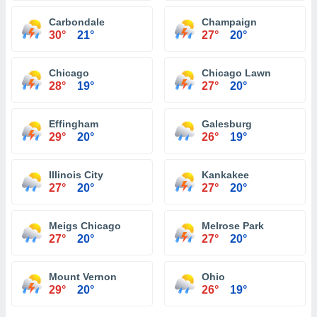
Carbondale
Champaign
30°
21°
27°
20°
Chicago
Chicago Lawn
28°
19°
27°
20°
Effingham
Galesburg
29°
20°
26°
19°
Illinois City
Kankakee
27°
20°
27°
20°
Meigs Chicago
Melrose Park
27°
20°
27°
20°
Mount Vernon
Ohio
29°
20°
26°
19°