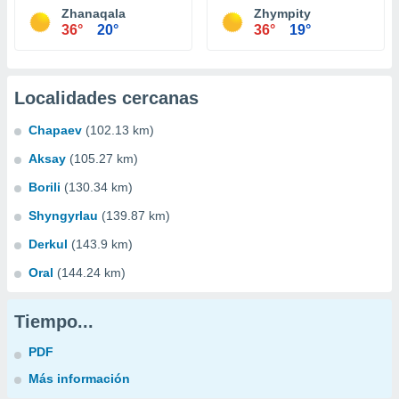
Zhanaqala
Zhympity
36°
20°
36°
19°
Localidades cercanas
Chapaev
(102.13 km)
Aksay
(105.27 km)
Borili
(130.34 km)
Shyngyrlau
(139.87 km)
Derkul
(143.9 km)
Oral
(144.24 km)
Tiempo...
PDF
Más información