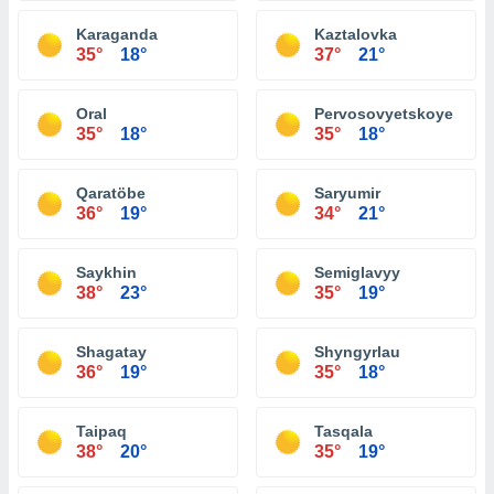
Karaganda
Kaztalovka
35°
18°
37°
21°
Oral
Pervosovyetskoye
35°
18°
35°
18°
Qaratöbe
Saryumir
36°
19°
34°
21°
Saykhin
Semiglavyy
38°
23°
35°
19°
Shagatay
Shyngyrlau
36°
19°
35°
18°
Taipaq
Tasqala
38°
20°
35°
19°