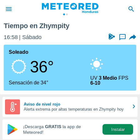
Tiempo en Zhympity
privacidad
16:58
Sábado
...
o de
n) ha sido
Soleado
or
36°
es para
ue la
 que se
UV
3 Medio
FPS
e calidad.
Sensación de 34°
6-10
eder a este
ediante las
opciones:
Aviso de nivel rojo
Alerta extrema por altas temperaturas en Zhympity hoy
ookies y
e forma
¡Descarga
GRATIS
la app de
Instalar
d digital
Meteored!
ada, basada