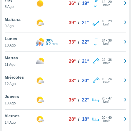
ublicidad y
12
-
20
36°
/
19°
km/h
8 Ago
do en
 mismo.
Mañana
16
-
29
39°
/
21°
sultar más
km/h
9 Ago
 en nuestra
 Cookies
y
Lunes
30%
24
-
38
ualquier
33°
/
22°
0.2 mm
km/h
10 Ago
ento
 botón
Martes
22
-
36
29°
/
21°
ación de
km/h
11 Ago
kies
 disponible
Miércoles
15
-
24
e nuestra
33°
/
20°
km/h
12 Ago
.
Jueves
IVAMENTE,
25
-
47
35°
/
22°
km/h
13 Ago
as
Viernes
20
-
40
28°
/
18°
 a cookies
km/h
14 Ago
 no aceptar