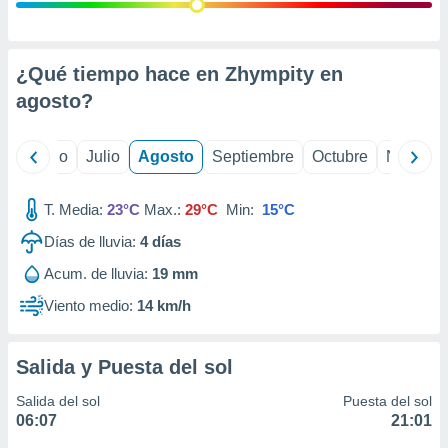
ados con el
 seleccionar
o.
calización
¿Qué tiempo hace en Zhympity en
precisa e
agosto
?
ión mediante
, publicidad
yo
Junio
Julio
Agosto
Septiembre
Octubre
Noviemb
dos,
 publicidad
T. Media:
23°C
Max.:
29°C
Min:
15°C
,
Días de lluvia:
4
días
ón de
 desarrollo
Acum. de lluvia:
19 mm
s.
Viento medio:
14 km/h
tros 1199
ios
Salida y Puesta del sol
Salida del sol
Puesta del sol
06:07
21:01