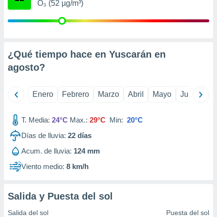
O₃ (52 µg/m³)
retirar su
ento u
 de datos
er momento
¿Qué tiempo hace en Yuscarán en
ic en
o en
agosto
?
 Cookies
en
eb.
Enero
Febrero
Marzo
Abril
Mayo
Junio
Ju
y
socios
T. Media:
24°C
Max.:
29°C
Min:
20°C
el
Días de lluvia:
22
días
to de
Acum. de lluvia:
124 mm
Viento medio:
8 km/h
la
 en un
 y/o acceder
Salida y Puesta del sol
 de datos
ara
Salida del sol
Puesta del sol
 anuncios