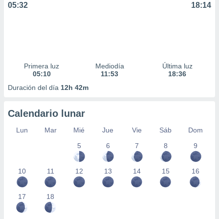
05:32
18:14
ar perfiles
idad
a, utilizar
a
 la
da, crear un
Primera luz
Mediodía
Última luz
personalizar
05:10
11:53
18:36
o, uso de
Duración del día
12h 42m
a la
e contenido
do, medir el
Calendario lunar
 de la
medir el
Lun
Mar
Mié
Jue
Vie
Sáb
Dom
 del
 comprender
5
6
7
8
9
 través de
s o a través
10
11
12
13
14
15
16
nación de
edentes de
fuentes,
17
18
y mejora de
os, uso de