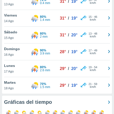
31°
/
19°
ublicidad y
0.4 mm
km/h
13 Ago
do en
Viernes
 mismo.
80%
15
-
46
31°
/
19°
1.4 mm
km/h
sultar más
14 Ago
 en nuestra
 Cookies
y
Sábado
80%
13
-
48
31°
/
20°
ualquier
2 mm
km/h
15 Ago
ento
Domingo
 botón
90%
17
-
49
28°
/
19°
3.9 mm
km/h
16 Ago
ación de
kies
 disponible
Lunes
80%
19
-
54
29°
/
20°
e nuestra
2.6 mm
km/h
17 Ago
.
Martes
70%
IVAMENTE,
21
-
59
29°
/
19°
1.5 mm
km/h
18 Ago
as
Gráficas del tiempo
 a cookies
 no aceptar