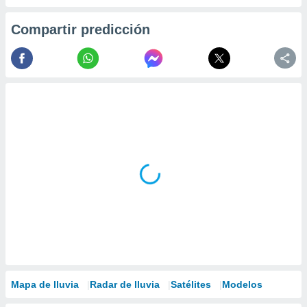
ados con el
 seleccionar
o.
Compartir predicción
calización
precisa e
ión mediante
, publicidad
dos,
 publicidad
,
ón de
 desarrollo
s.
tros 1199
ios
Mapa de lluvia
Radar de lluvia
Satélites
Modelos