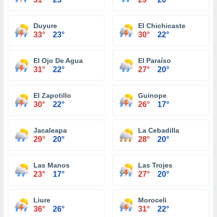
Duyure
El Chichicaste
33°
23°
30°
22°
El Ojo De Agua
El Paraíso
31°
22°
27°
20°
El Zapotillo
Guinope
30°
22°
26°
17°
Jacaleapa
La Cebadilla
29°
20°
28°
20°
Las Manos
Las Trojes
23°
17°
27°
20°
Liure
Moroceli
36°
26°
31°
22°