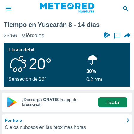
ana
Tiempo en Yuscarán 8 - 14 días
privacidad
23:56
Miércoles
...
o de
n) ha sido
Lluvia débil
or
20°
es para
ue la
 que se
30%
e calidad.
Sensación de 20°
0.2 mm
eder a este
ediante las
opciones:
¡Descarga
GRATIS
la app de
Instalar
ookies y
Meteored!
e forma
Por hora
d digital
Cielos nubosos en las próximas horas
ada, basada