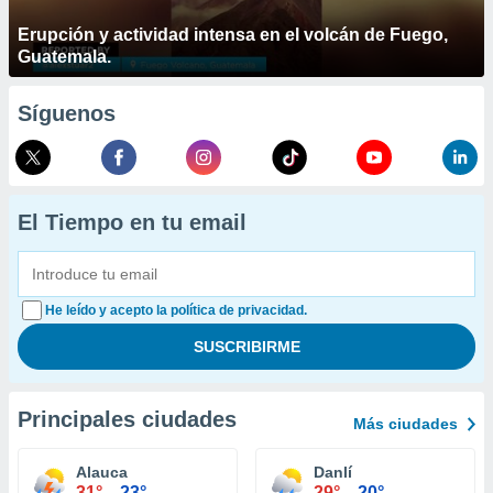
Erupción y actividad intensa en el volcán de Fuego,
Guatemala.
Síguenos
El Tiempo en tu email
He leído y acepto la política de privacidad.
Principales ciudades
Más ciudades
Alauca
Danlí
31°
23°
29°
20°