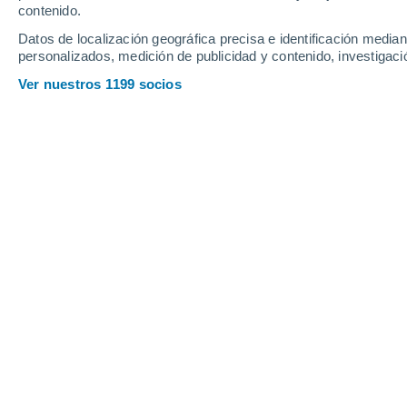
contenido.
17
-
45
km/h
19
-
50
km/h
17
17
-
45
km/h
Datos de localización geográfica precisa e identificación mediant
personalizados, medición de publicidad y contenido, investigació
Tiempo en El Ojo De Agua hoy
, 7 de 
Ver nuestros 1199 socios
Parcialmente nub
22°
01:00
Sensación T.
22°
Parcialmente nub
22°
02:00
Sensación T.
22°
Parcialmente nub
21°
03:00
Sensación T.
21°
Parcialmente nub
21°
05:00
Sensación T.
21°
Parcialmente nub
25°
08:00
Sensación T.
26°