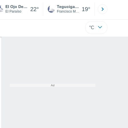
El Ojo De Agua
Tegucigalpa
San Pedr
22°
19°
El Paraíso
Francisco Morazán
Cortés
°C