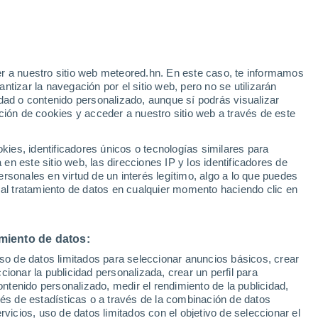
e
r a nuestro sitio web meteored.hn. En este caso, te informamos
:
31%
tizar la navegación por el sitio web, pero no se utilizarán
dad o contenido personalizado, aunque sí podrás visualizar
ción de cookies y acceder a nuestro sitio web a través de este
via
Satélites
Modelos
es, identificadores únicos o tecnologías similares para
n este sitio web, las direcciones IP y los identificadores de
rsonales en virtud de un interés legítimo, algo a lo que puedes
 al tratamiento de datos en cualquier momento haciendo clic en
Lunes
Martes
Miércoles
Jueves
10 Ago
11 Ago
12 Ago
13 Ago
miento de datos:
uso de datos limitados para seleccionar anuncios básicos, crear
90%
90%
80%
70%
ccionar la publicidad personalizada, crear un perfil para
1.5 mm
5.1 mm
1.3 mm
0.2 mm
ontenido personalizado, medir el rendimiento de la publicidad,
33°
/
21°
32°
/
22°
33°
/
22°
33°
/
20°
vés de estadísticas o a través de la combinación de datos
rvicios, uso de datos limitados con el objetivo de seleccionar el