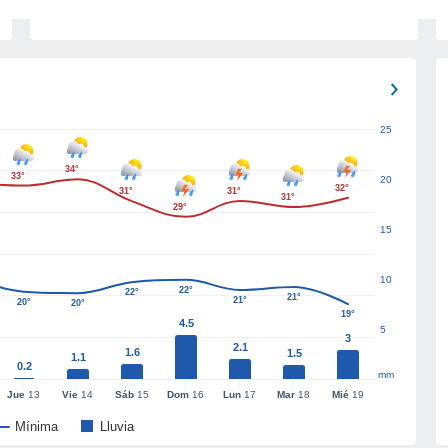
25
34°
33°
20
32°
31°
31°
31°
29°
15
10
22°
22°
21°
21°
20°
20°
19°
4.5
5
3
2.1
1.6
1.5
1.1
0.2
mm
Jue
13
Vie
14
Sáb
15
Dom
16
Lun
17
Mar
18
Mié
19
Mínima
Lluvia