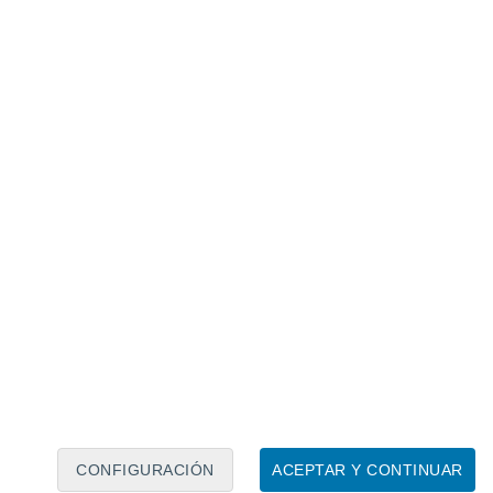
Calendario lunar
Lun
Mar
Mié
Jue
Vie
Sáb
Dom
7
8
9
10
11
12
13
14
15
16
17
18
19
20
CONFIGURACIÓN
ACEPTAR Y CONTINUAR