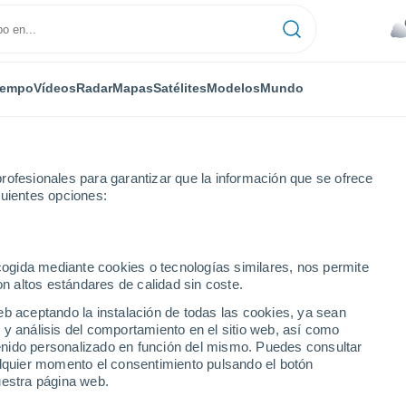
iempo
Vídeos
Radar
Mapas
Satélites
Modelos
Mundo
rofesionales para garantizar que la información que se ofrece
guientes opciones:
ecogida mediante cookies o tecnologías similares, nos permite
on altos estándares de calidad sin coste.
gua
eb aceptando la instalación de todas las cookies, ya sean
 y análisis del comportamiento en el sitio web, así como
...
ntenido personalizado en función del mismo. Puedes consultar
alquier momento el consentimiento pulsando el botón
Por hora
uestra página web.
Cielos nubosos en las próximas
horas