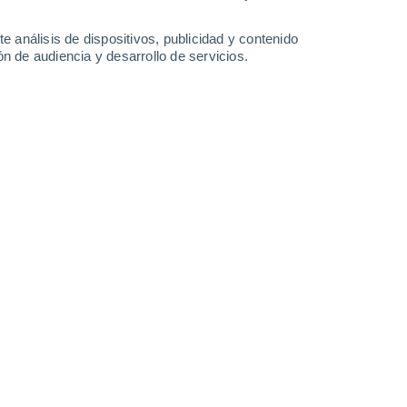
-
51
km/h
14
-
41
km/h
13
-
43
km/h
14
-
40
km/h
e análisis de dispositivos, publicidad y contenido
n de audiencia y desarrollo de servicios.
agosto
oso
Noreste
0 Bajo
5
-
18 km/h
FPS:
no
oso
Noreste
0 Bajo
4
-
18 km/h
FPS:
no
oso
Norte
0 Bajo
3
-
15 km/h
FPS:
no
oso
Norte
0 Bajo
3
-
13 km/h
FPS:
no
oso
Noreste
2 Bajo
10
-
28 km/h
FPS:
no