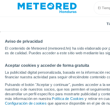
T
Aviso de privacidad
El contenido de Meteored (meteored.hn) ha sido elaborado por p
es de calidad. Puedes acceder a este sitio web mediante las si
Aceptar cookies y acceder de forma gratuita
Inicio
Departamento de El Paraíso
El Ojo De Agua
La publicidad digital personalizada, basada en la información r
financiar nuestra actividad para seguir ofreciéndote contenido c
Tiempo en El Ojo De A
Pulsando el botón "Aceptar y continuar", puedes acceder a la w
nuestras o de nuestros socios, que nos permiten el seguimiento
00:32
Viernes
desarrollar un perfil específico para mostrarte publicidad y co
más información en nuestra
Política de Cookies
y retirar en cu
Configuración de cookies
que aparece disponible en el pie de n
Parcialmente nuboso