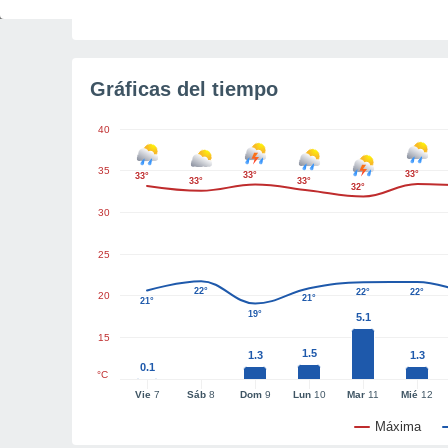
Tiempo para el amanecer
4h 38m
Gráficas del tiempo
40
35
33°
33°
33°
33°
33°
32°
30
25
22°
22°
22°
20
21°
21°
19°
5.1
15
1.5
1.3
1.3
0.1
°C
Vie
7
Sáb
8
Dom
9
Lun
10
Mar
11
Mié
12
Máxima