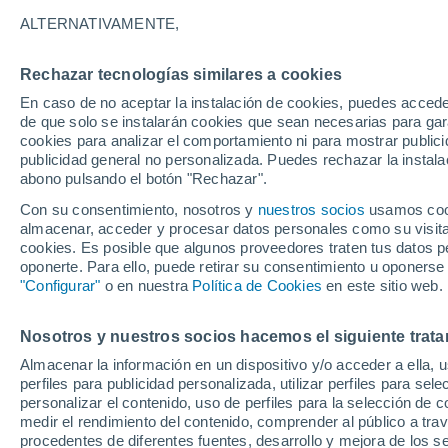
22°
ALTERNATIVAMENTE,
Rechazar tecnologías similares a cookies
Menguant
En caso de no aceptar la instalación de cookies, puedes accede
Iluminada
Sensación de 22°
de que solo se instalarán cookies que sean necesarias para garan
cookies para analizar el comportamiento ni para mostrar publici
publicidad general no personalizada. Puedes rechazar la instala
abono pulsando el botón "Rechazar".
Tiempo 1 - 7 días
Mapa de nubosidad
Radar de llu
Con su consentimiento, nosotros y
nuestros socios
usamos cooki
almacenar, acceder y procesar datos personales como su visita e
cookies. Es posible que algunos proveedores traten tus datos pe
oponerte. Para ello, puede retirar su consentimiento u oponerse
Mañana
Domingo
Hoy
"Configurar"
o en nuestra
Política de Cookies
en este sitio web.
8 Ago
9 Ago
7 Ago
Nosotros y nuestros socios hacemos el siguiente trata
Almacenar la información en un dispositivo y/o acceder a ella, 
70%
40%
perfiles para publicidad personalizada, utilizar perfiles para sele
1.3 mm
0.1 mm
personalizar el contenido, uso de perfiles para la selección de c
33°
/
22°
33°
/
19°
33°
/
21°
medir el rendimiento del contenido, comprender al público a tra
procedentes de diferentes fuentes, desarrollo y mejora de los se