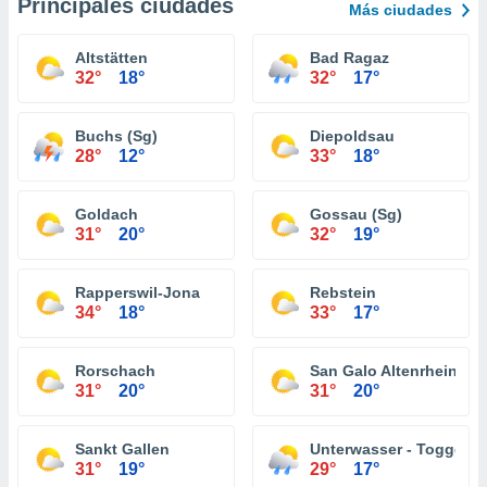
Principales ciudades
Más ciudades
Altstätten
Bad Ragaz
32°
18°
32°
17°
Buchs (Sg)
Diepoldsau
28°
12°
33°
18°
Goldach
Gossau (Sg)
31°
20°
32°
19°
Rapperswil-Jona
Rebstein
34°
18°
33°
17°
Rorschach
San Galo Altenrhein
31°
20°
31°
20°
Sankt Gallen
Unterwasser - Toggenb
31°
19°
29°
17°