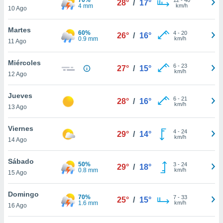
28°
/
17°
ublicidad y
4 mm
km/h
10 Ago
do en
Martes
 mismo.
60%
4
-
20
26°
/
16°
0.9 mm
km/h
sultar más
11 Ago
 en nuestra
 Cookies
y
Miércoles
6
-
23
27°
/
15°
ualquier
km/h
12 Ago
ento
Jueves
 botón
6
-
21
28°
/
16°
km/h
13 Ago
ación de
kies
 disponible
Viernes
4
-
24
29°
/
14°
e nuestra
km/h
14 Ago
.
Sábado
50%
IVAMENTE,
3
-
24
29°
/
18°
0.8 mm
km/h
15 Ago
as
Domingo
70%
7
-
33
25°
/
15°
 a cookies
1.6 mm
km/h
16 Ago
 no aceptar