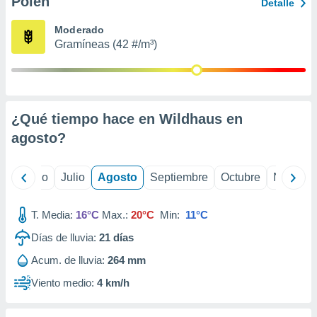
Polen
ados con el
Detalle
 seleccionar
o.
Moderado
Gramíneas (42 #/m³)
calización
precisa e
ión mediante
, publicidad
¿Qué tiempo hace en Wildhaus en
dos,
agosto
?
 publicidad
,
ón de
yo
Junio
Julio
Agosto
Septiembre
Octubre
Noviemb
 desarrollo
s.
T. Media:
16°C
Max.:
20°C
Min:
11°C
tros 1199
ios
Días de lluvia:
21
días
Acum. de lluvia:
264 mm
Viento medio:
4 km/h