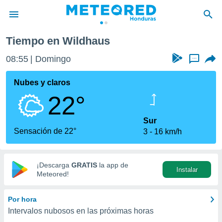
Tiempo en Wildhaus
privacidad
08:55
Domingo
...
o de
n) ha sido
Nubes y claros
or
22°
es para
ue la
 que se
Sur
e calidad.
Sensación de 22°
3
16 km/h
eder a este
ediante las
opciones:
¡Descarga
GRATIS
la app de
Instalar
ookies y
Meteored!
e forma
Por hora
d digital
Intervalos nubosos en las próximas horas
ada, basada