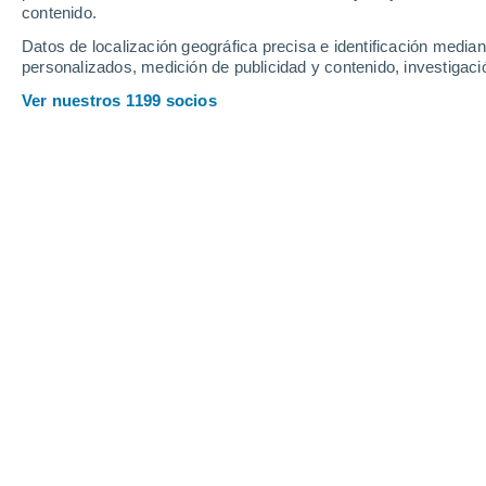
contenido.
12
-
27
km/h
16
-
32
km/h
24
12
-
24
km/h
Datos de localización geográfica precisa e identificación mediant
personalizados, medición de publicidad y contenido, investigació
Tiempo en Whenuapai hoy
, 6 de agos
Ver nuestros 1199 socios
Soleado
9°
17:00
Sensación T.
8°
Soleado
7°
18:00
Sensación T.
6°
Cielo despejad
6°
19:00
Sensación T.
6°
Cielo despejad
5°
20:00
Sensación T.
5°
Nubes y claros
5°
21:00
Sensación T.
5°