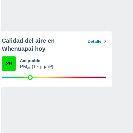
Calidad del aire en
Detalle
Whenuapai hoy
Aceptable
29
PM₂₅ (17 µg/m³)