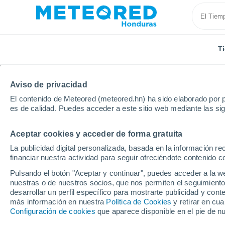
T
Aviso de privacidad
El contenido de Meteored (meteored.hn) ha sido elaborado por p
es de calidad. Puedes acceder a este sitio web mediante las si
Aceptar cookies y acceder de forma gratuita
Inicio
Nueva Zelanda
Región de Auckland
When
La publicidad digital personalizada, basada en la información r
financiar nuestra actividad para seguir ofreciéndote contenido c
Tiempo en Whenuapai
Pulsando el botón "Aceptar y continuar", puedes acceder a la w
nuestras o de nuestros socios, que nos permiten el seguimiento
21:06
Jueves
desarrollar un perfil específico para mostrarte publicidad y co
más información en nuestra
Política de Cookies
y retirar en cu
Configuración de cookies
que aparece disponible en el pie de n
Nubes y claros