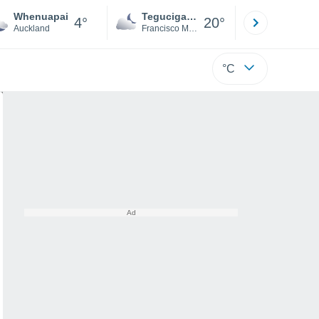
Whenuapai
Tegucigalpa
San Pedr
4°
20°
Auckland
Francisco Morazán
Cortés
°C