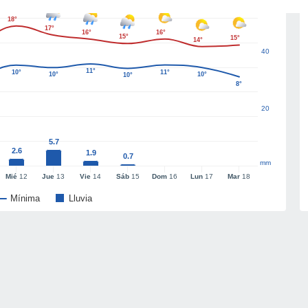
18°
17°
16°
16°
15°
15°
14°
40
11°
10°
11°
10°
10°
10°
8°
20
5.7
2.6
1.9
0.7
mm
Mié
12
Jue
13
Vie
14
Sáb
15
Dom
16
Lun
17
Mar
18
Mínima
Lluvia