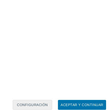
Calendario lunar
Lun
Mar
Mié
Jue
Vie
Sáb
Dom
6
7
8
9
10
11
12
13
14
15
16
17
18
19
CONFIGURACIÓN
ACEPTAR Y CONTINUAR
60