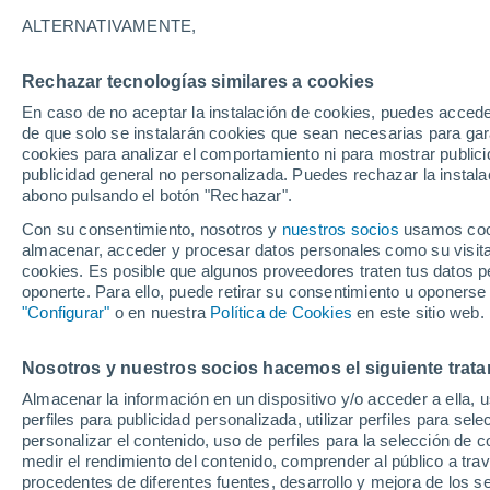
5°
ALTERNATIVAMENTE,
Rechazar tecnologías similares a cookies
Menguant
En caso de no aceptar la instalación de cookies, puedes accede
Iluminada
Sensación de 5°
de que solo se instalarán cookies que sean necesarias para garan
cookies para analizar el comportamiento ni para mostrar publici
publicidad general no personalizada. Puedes rechazar la instala
abono pulsando el botón "Rechazar".
Tiempo 1 - 7 días
Mapa de lluvia
Radar de lluvia
S
Con su consentimiento, nosotros y
nuestros socios
usamos cooki
almacenar, acceder y procesar datos personales como su visita e
cookies. Es posible que algunos proveedores traten tus datos pe
oponerte. Para ello, puede retirar su consentimiento u oponerse
Mañana
Sábado
D
Hoy
"Configurar"
o en nuestra
Política de Cookies
en este sitio web.
7 Ago
8 Ago
6 Ago
Nosotros y nuestros socios hacemos el siguiente trata
Almacenar la información en un dispositivo y/o acceder a ella, 
perfiles para publicidad personalizada, utilizar perfiles para sele
personalizar el contenido, uso de perfiles para la selección de c
13°
/
-3°
16°
/
5°
12°
/
1°
medir el rendimiento del contenido, comprender al público a tra
procedentes de diferentes fuentes, desarrollo y mejora de los se