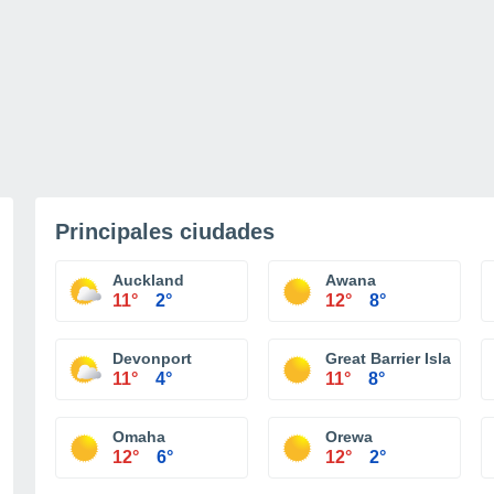
Principales ciudades
Auckland
Awana
11°
2°
12°
8°
Devonport
Great Barrier Island (A
11°
4°
11°
8°
Omaha
Orewa
12°
6°
12°
2°