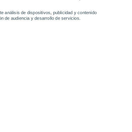
-
44
km/h
7
-
18
km/h
20
-
38
km/h
14
-
33
km/h
e análisis de dispositivos, publicidad y contenido
n de audiencia y desarrollo de servicios.
to
Sur
0 Bajo
8
-
22 km/h
FPS:
no
Sur
0 Bajo
5
-
15 km/h
FPS:
no
o
Sur
0 Bajo
4
-
8 km/h
FPS:
no
o
Sur
0 Bajo
4
-
7 km/h
FPS:
no
Suroeste
0 Bajo
2
-
6 km/h
FPS:
no