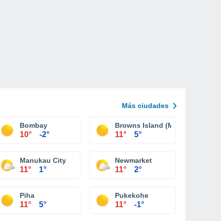
Más ciudades
Bombay
Browns Island (Motukorea)
10°
-2°
11°
5°
otea Island)
Manukau City
Newmarket
11°
1°
11°
2°
Piha
Pukekohe
11°
5°
11°
-1°