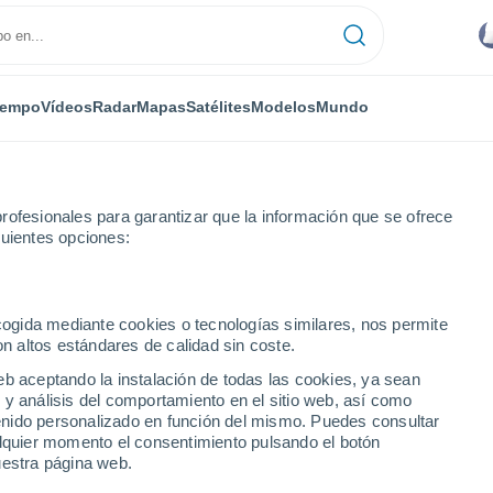
iempo
Vídeos
Radar
Mapas
Satélites
Modelos
Mundo
rofesionales para garantizar que la información que se ofrece
guientes opciones:
uapai
ecogida mediante cookies o tecnologías similares, nos permite
on altos estándares de calidad sin coste.
eb aceptando la instalación de todas las cookies, ya sean
 y análisis del comportamiento en el sitio web, así como
...
ntenido personalizado en función del mismo. Puedes consultar
alquier momento el consentimiento pulsando el botón
Por hora
uestra página web.
Se esperan bancos de niebla en
las próximas horas