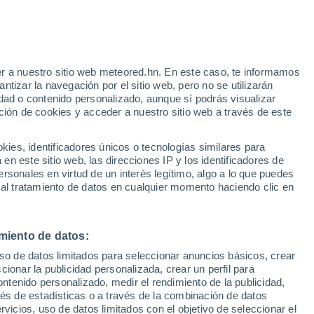
e
r a nuestro sitio web meteored.hn. En este caso, te informamos
:
51%
tizar la navegación por el sitio web, pero no se utilizarán
dad o contenido personalizado, aunque sí podrás visualizar
ción de cookies y acceder a nuestro sitio web a través de este
atélites
Modelos
es, identificadores únicos o tecnologías similares para
n este sitio web, las direcciones IP y los identificadores de
rsonales en virtud de un interés legítimo, algo a lo que puedes
 al tratamiento de datos en cualquier momento haciendo clic en
omingo
Lunes
Martes
Miércoles
9 Ago
10 Ago
11 Ago
12 Ago
miento de datos:
uso de datos limitados para seleccionar anuncios básicos, crear
90%
80%
80%
ccionar la publicidad personalizada, crear un perfil para
7.6 mm
4.4 mm
2.6 mm
ontenido personalizado, medir el rendimiento de la publicidad,
15°
/
9°
16°
/
7°
16°
/
8°
18°
/
10°
vés de estadísticas o a través de la combinación de datos
rvicios, uso de datos limitados con el objetivo de seleccionar el