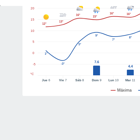
20
16°
16°
16°
15°
15
13°
12°
10
9°
8°
7°
5
5°
0
1°
7.6
-3°
-5
4.4
°C
Jue
6
Vie
7
Sáb
8
Dom
9
Lun
10
Mar
11
Máxima