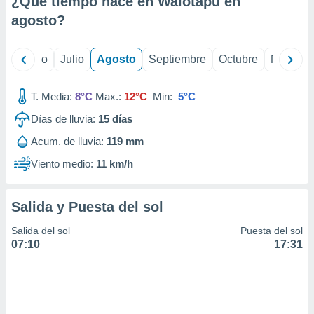
¿Qué tiempo hace en Waiotapu en
ados con el
 seleccionar
agosto
?
o.
calización
yo
Junio
Julio
Agosto
Septiembre
Octubre
Noviemb
precisa e
ión mediante
T. Media:
8°C
Max.:
12°C
Min:
5°C
, publicidad
Días de lluvia:
15
días
dos,
Acum. de lluvia:
119 mm
 publicidad
,
Viento medio:
11 km/h
ón de
 desarrollo
s.
Salida y Puesta del sol
tros 1199
Salida del sol
Puesta del sol
ios
07:10
17:31