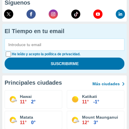
Síguenos
El Tiempo en tu email
He leído y acepto la política de privacidad.
Principales ciudades
Más ciudades
Hawai
Katikati
11°
2°
11°
-1°
Matata
Mount Maunganui
11°
0°
12°
3°