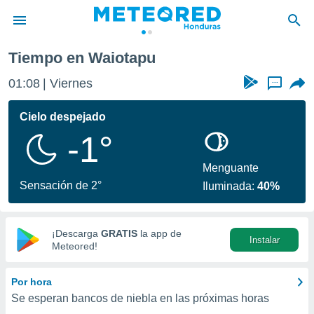
Tiempo en Waiotapu
privacidad
01:08
Viernes
...
o de
n) ha sido
Cielo despejado
or
-1°
es para
ue la
 que se
Menguante
e calidad.
Sensación de 2°
Iluminada:
40%
eder a este
ediante las
opciones:
¡Descarga
GRATIS
la app de
Instalar
ookies y
Meteored!
e forma
Por hora
d digital
Se esperan bancos de niebla en las próximas horas
ada, basada