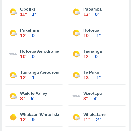
Opotiki
Papamoa
11°
0°
13°
0°
Pukehina
Rotorua
12°
0°
10°
-1°
Rotorua Aerodrome
Tauranga
10°
0°
12°
0°
Tauranga Aerodrome Aws
Te Puke
12°
1°
13°
-1°
Waikite Valley
Waiotapu
8°
-5°
8°
-4°
Whakaari/White Island
Whakatane
12°
9°
11°
-2°