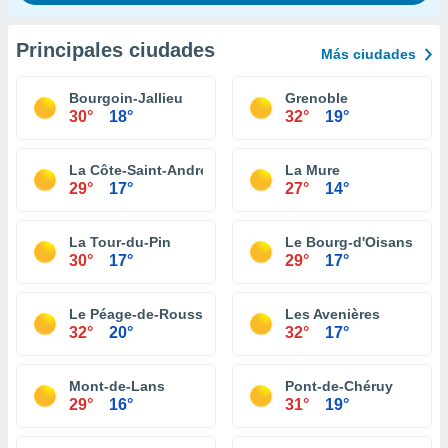
Principales ciudades
Más ciudades
Bourgoin-Jallieu
Grenoble
30°
18°
32°
19°
La Côte-Saint-André
La Mure
29°
17°
27°
14°
La Tour-du-Pin
Le Bourg-d'Oisans
30°
17°
29°
17°
Le Péage-de-Roussillon
Les Avenières
32°
20°
32°
17°
Mont-de-Lans
Pont-de-Chéruy
29°
16°
31°
19°