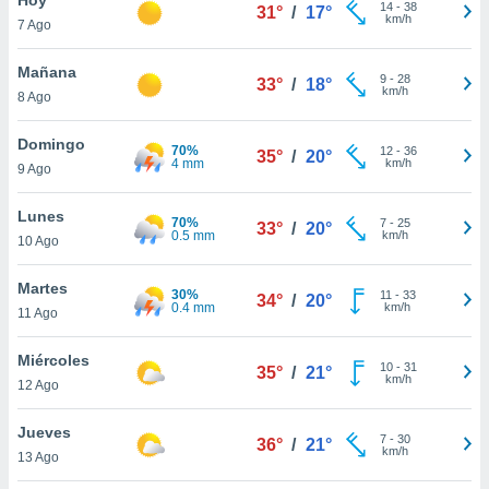
ublicidad y
14
-
38
31°
/
17°
km/h
7 Ago
do en
 mismo.
Mañana
9
-
28
33°
/
18°
sultar más
km/h
8 Ago
 en nuestra
 Cookies
y
Domingo
70%
12
-
36
ualquier
35°
/
20°
4 mm
km/h
9 Ago
ento
 botón
Lunes
70%
7
-
25
33°
/
20°
ación de
0.5 mm
km/h
10 Ago
kies
 disponible
Martes
30%
11
-
33
e nuestra
34°
/
20°
0.4 mm
km/h
11 Ago
.
Miércoles
IVAMENTE,
10
-
31
35°
/
21°
km/h
12 Ago
as
Jueves
7
-
30
36°
/
21°
 a cookies
km/h
13 Ago
 no aceptar