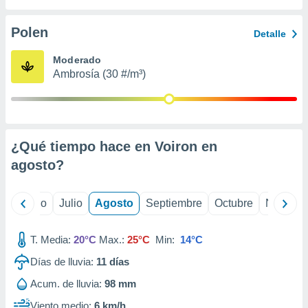
ados con el
 seleccionar
o.
Polen
Detalle
calización
Moderado
precisa e
Ambrosía (30 #/m³)
ión mediante
, publicidad
dos,
 publicidad
¿Qué tiempo hace en Voiron en
,
agosto
?
ón de
 desarrollo
s.
yo
Junio
Julio
Agosto
Septiembre
Octubre
Noviemb
tros 1199
ios
T. Media:
20°C
Max.:
25°C
Min:
14°C
Días de lluvia:
11
días
Acum. de lluvia:
98 mm
Viento medio:
6 km/h