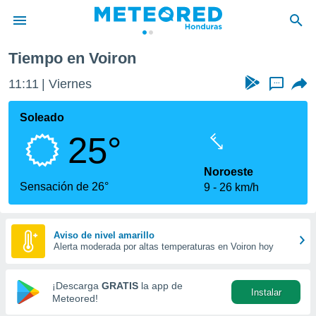
Tiempo en Voiron
privacidad
11:11
Viernes
...
o de
n) ha sido
Soleado
or
25°
es para
ue la
 que se
Noroeste
e calidad.
Sensación de 26°
9
26 km/h
eder a este
ediante las
opciones:
Aviso de nivel amarillo
Alerta moderada por altas temperaturas en Voiron hoy
ookies y
e forma
¡Descarga
GRATIS
la app de
Instalar
d digital
Meteored!
ada, basada